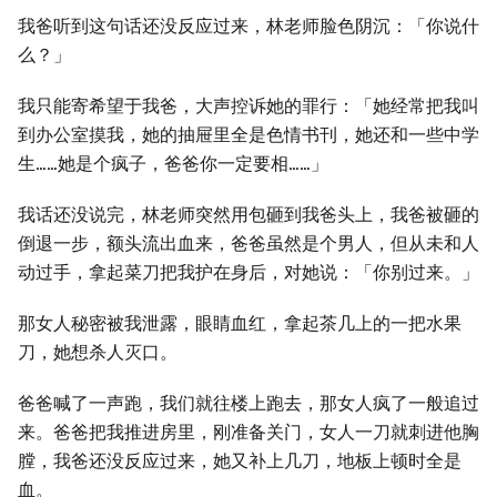
我爸听到这句话还没反应过来，林老师脸色阴沉：「你说什
么？」
我只能寄希望于我爸，大声控诉她的罪行：「她经常把我叫
到办公室摸我，她的抽屉里全是色情书刊，她还和一些中学
生……她是个疯子，爸爸你一定要相……」
我话还没说完，林老师突然用包砸到我爸头上，我爸被砸的
倒退一步，额头流出血来，爸爸虽然是个男人，但从未和人
动过手，拿起菜刀把我护在身后，对她说：「你别过来。」
那女人秘密被我泄露，眼睛血红，拿起茶几上的一把水果
刀，她想杀人灭口。
爸爸喊了一声跑，我们就往楼上跑去，那女人疯了一般追过
来。爸爸把我推进房里，刚准备关门，女人一刀就刺进他胸
膛，我爸还没反应过来，她又补上几刀，地板上顿时全是
血。