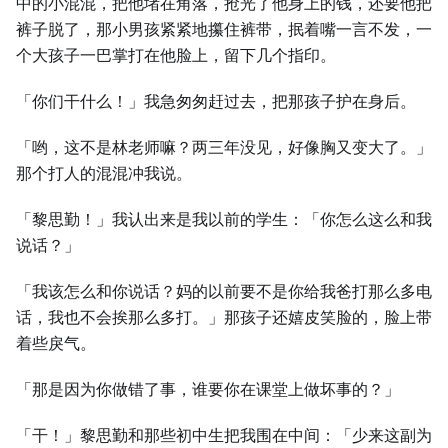
中的小混混，把他堵在角落，抢光了他身上的钱，还要他把
裤子脱了，那小男孩紧紧地攥住裤带，抿着嘴一言不发，一
个大孩子一巴掌打在他脸上，留下几个指印。
「你们干什么！」我急匆匆赶过去，把那孩子护在身后。
「哟，这不是林老师嘛？两三年没见，好像胸又变大了。」
那个打人的混混冲我说。
「黎思勤！」我认出来是我以前的学生：「你怎么这么和我
说话？」
「我该怎么和你说话？妈的以前要不是你给我爸打那么多电
话，我也不会挨那么多打。」那孩子还嬉皮笑脸的，脸上带
着些戾气。
「那是因为你做错了事，谁要你在课堂上做坏事的？」
「干！」黎思勤和那些初中生把我围在中间：「少来这副为