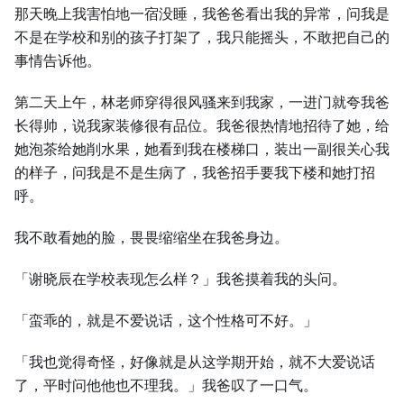
那天晚上我害怕地一宿没睡，我爸爸看出我的异常，问我是
不是在学校和别的孩子打架了，我只能摇头，不敢把自己的
事情告诉他。
第二天上午，林老师穿得很风骚来到我家，一进门就夸我爸
长得帅，说我家装修很有品位。我爸很热情地招待了她，给
她泡茶给她削水果，她看到我在楼梯口，装出一副很关心我
的样子，问我是不是生病了，我爸招手要我下楼和她打招
呼。
我不敢看她的脸，畏畏缩缩坐在我爸身边。
「谢晓辰在学校表现怎么样？」我爸摸着我的头问。
「蛮乖的，就是不爱说话，这个性格可不好。」
「我也觉得奇怪，好像就是从这学期开始，就不大爱说话
了，平时问他他也不理我。」我爸叹了一口气。