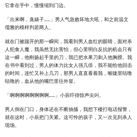
它拿在手中，慢慢缩到门边。
「出来啊，臭婊子……」男人气急败坏地大吼，和之前温文
儒雅的模样判若两人。
就在门被踹开的那一瞬间，我看到男人血红的眼睛，面对杀
人犯食人魔，我虽然无比害怕，但心里明白反抗的机会只有
这一瞬，他刚扬起手里的刀，我已把水果刀刺入他胸膛。我
在书中看到过，男人的体力比女人强几倍，我不能给他回击
的时间，连忙又补上几刀，那男人直直看着我，喉咙里咕噜
咕噜的，血从他的嘴巴里往外冒。
「啊啊啊啊啊啊啊啊……」小辰吓得惊声尖叫。
男人倒在门口，身体还在不断抽搐，我想下楼打电话报警，
就在这时，小辰把门关紧。这可怜的孩子，又一次见到杀人
现场。