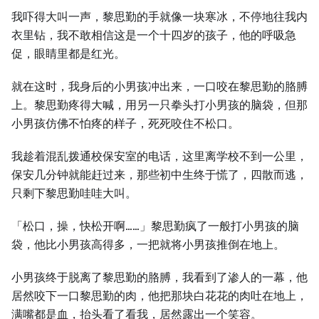
我吓得大叫一声，黎思勤的手就像一块寒冰，不停地往我内
衣里钻，我不敢相信这是一个十四岁的孩子，他的呼吸急
促，眼睛里都是红光。
就在这时，我身后的小男孩冲出来，一口咬在黎思勤的胳膊
上。黎思勤疼得大喊，用另一只拳头打小男孩的脑袋，但那
小男孩仿佛不怕疼的样子，死死咬住不松口。
我趁着混乱拨通校保安室的电话，这里离学校不到一公里，
保安几分钟就能赶过来，那些初中生终于慌了，四散而逃，
只剩下黎思勤哇哇大叫。
「松口，操，快松开啊……」黎思勤疯了一般打小男孩的脑
袋，他比小男孩高得多，一把就将小男孩推倒在地上。
小男孩终于脱离了黎思勤的胳膊，我看到了渗人的一幕，他
居然咬下一口黎思勤的肉，他把那块白花花的肉吐在地上，
满嘴都是血，抬头看了看我，居然露出一个笑容。