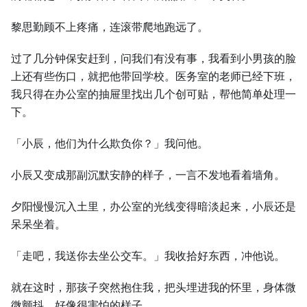
黎思勤顾不上疼痛，连滚带爬地跑远了。
过了几分钟保安赶到，问我们有没有事，我看到小男孩的脸
上还有些伤口，就把他带回学校。医务室的老师已经下班，
我只得在办公室的抽屉里找出几个创可贴，帮他简单处理一
下。
「小辰，他们为什么欺负你？」我问他。
小辰又变成那副沉默安静的样子，一言不发地看着墙角。
夕阳慢慢沉入土里，办公室的光线变得暗淡起来，小辰还是
呆呆坐着。
「走吧，我送你去坐公交车。」我收拾好东西，冲他说。
就在这时，那孩子突然抱住我，把头埋进我的怀里，身体微
微颤抖，好像很害怕的样子。