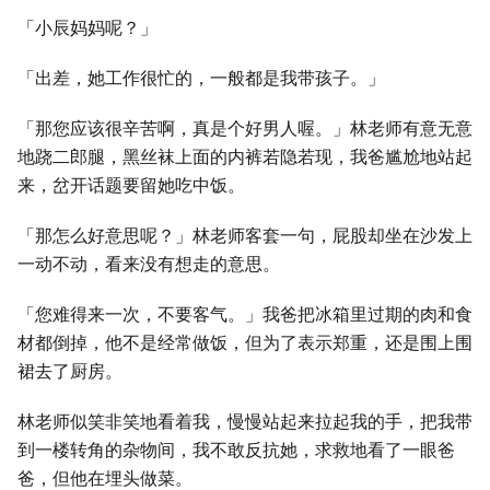
「小辰妈妈呢？」
「出差，她工作很忙的，一般都是我带孩子。」
「那您应该很辛苦啊，真是个好男人喔。」林老师有意无意
地跷二郎腿，黑丝袜上面的内裤若隐若现，我爸尴尬地站起
来，岔开话题要留她吃中饭。
「那怎么好意思呢？」林老师客套一句，屁股却坐在沙发上
一动不动，看来没有想走的意思。
「您难得来一次，不要客气。」我爸把冰箱里过期的肉和食
材都倒掉，他不是经常做饭，但为了表示郑重，还是围上围
裙去了厨房。
林老师似笑非笑地看着我，慢慢站起来拉起我的手，把我带
到一楼转角的杂物间，我不敢反抗她，求救地看了一眼爸
爸，但他在埋头做菜。