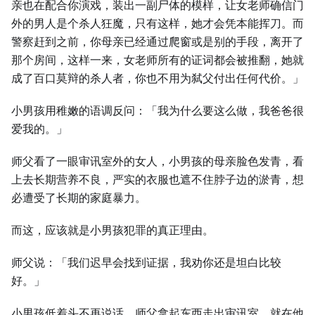
亲也在配合你演戏，装出一副尸体的模样，让女老师确信门
外的男人是个杀人狂魔，只有这样，她才会凭本能挥刀。而
警察赶到之前，你母亲已经通过爬窗或是别的手段，离开了
那个房间，这样一来，女老师所有的证词都会被推翻，她就
成了百口莫辩的杀人者，你也不用为弑父付出任何代价。」
小男孩用稚嫩的语调反问：「我为什么要这么做，我爸爸很
爱我的。」
师父看了一眼审讯室外的女人，小男孩的母亲脸色发青，看
上去长期营养不良，严实的衣服也遮不住脖子边的淤青，想
必遭受了长期的家庭暴力。
而这，应该就是小男孩犯罪的真正理由。
师父说：「我们迟早会找到证据，我劝你还是坦白比较
好。」
小男孩低着头不再说话，师父拿起东西走出审讯室，就在他