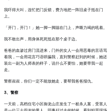
我吓得大叫，连忙把门反锁，费力地把一阵旧桌子抵在门
上。
「开门，开门！」她一脚一脚踹在门上，声嘶力竭的吼着。
我不敢出声，用身体死死抵在那个桌子边。
爸爸的血渗过房门流进来，门外的女人一会用恶毒的言语骂
着我，一会用花言巧语哄骗我，直到警察赶到的时候，她还
装出一副为人师表的样子，说什么不要怕，她要带我一起
走。
警察叔叔，你们一定不能放她走，要帮我爸爸报仇。
3、警察
一天前，高档住宅小区御龙山庄发生了一桩杀人案，受害人
是一位三十四岁的男人，同事赶过去的时候，看到犯罪现场