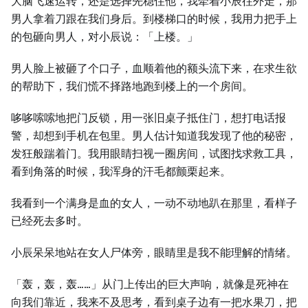
大脑飞速运转，还是选择先稳住他，我牵着小辰往外走，那
男人拿着刀跟在我们身后。到楼梯口的时候，我用力把手上
的包砸向男人，对小辰说：「上楼。」
男人脸上被砸了个口子，血顺着他的额头流下来，在求生欲
的帮助下，我们慌不择路地跑到楼上的一个房间。
哆哆嗦嗦地把门反锁，用一张旧桌子抵住门，想打电话报
警，却想到手机在包里。男人估计知道我发现了他的秘密，
发狂般踹着门。我用眼睛扫视一圈房间，试图找求救工具，
看到角落的时候，我浑身的汗毛都颤栗起来。
我看到一个满身是血的女人，一动不动地趴在那里，看样子
已经死去多时。
小辰呆呆地站在女人尸体旁，眼睛里是我不能理解的情绪。
「轰，轰，轰……」从门上传出的巨大声响，就像是死神在
向我们靠近，我来不及思考，看到桌子边有一把水果刀，把