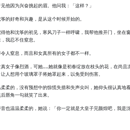
看见他因为兴奋挑起的眉。他问我：「这样？」
沈筝的好奇和兴趣，是从这个时候开始的。
记得他和沈筝的初见，寒风刀子一样呼啸，我帮他推开门，坐在
来，我忍不住窒息。
得令人窒息，而且和女真所有的女子都不一样。
女真女子像烈酒，可她……她就像是初春绽放在枝头的花，在尚且
，让人想用个玻璃罩子将她罩起来，以免受到伤害。
温柔柔的，没有预想中的惊慌失措和失声尖叫，她仰头很认真地
然后唇角一勾就笑了出来。
声音也温温柔柔的，她说：「你一定就是大皇子完颜煌吧，我是