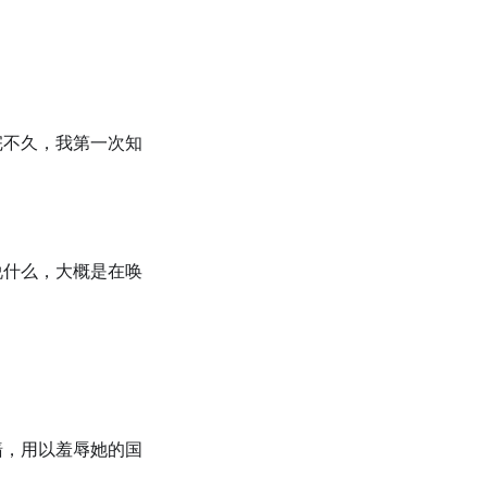
完不久，我第一次知
。
说什么，大概是在唤
」
墙，用以羞辱她的国