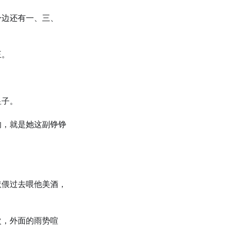
身边还有一、三、
王。
皇子。
的，就是她这副铮铮
依偎过去喂他美酒，
。
次，外面的雨势喧