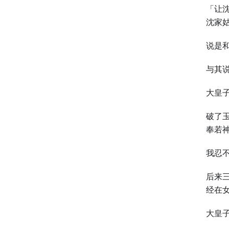
「让
沈家
说是
与其
大皇
破了
奉若
我忍
后来
经在
大皇