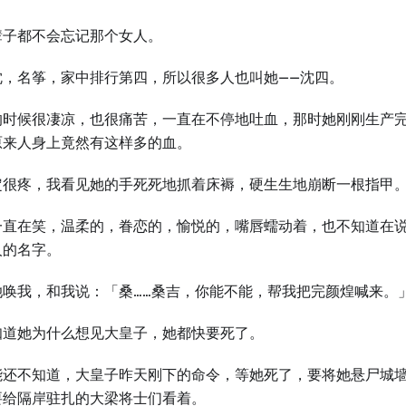
辈子都不会忘记那个女人。
沈，名筝，家中排行第四，所以很多人也叫她——沈四。
的时候很凄凉，也很痛苦，一直在不停地吐血，那时她刚刚生产
原来人身上竟然有这样多的血。
定很疼，我看见她的手死死地抓着床褥，硬生生地崩断一根指甲
一直在笑，温柔的，眷恋的，愉悦的，嘴唇蠕动着，也不知道在
人的名字。
她唤我，和我说：「桑……桑吉，你能不能，帮我把完颜煌喊来。
知道她为什么想见大皇子，她都快要死了。
能还不知道，大皇子昨天刚下的命令，等她死了，要将她悬尸城
要给隔岸驻扎的大梁将士们看着。