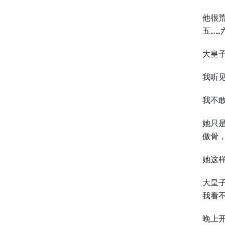
他很
五…
大皇
我听
我不
她只
傲骨
她这
大皇
我看
晚上