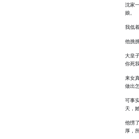
沈家
娘。
我低
他挑
大皇
你死
来女
做出
可事
天，
他愣
厚，