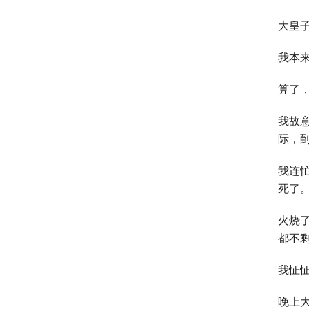
大皇
我本
算了
我故
际，
我连
死了
火烧
都不
我怔
晚上