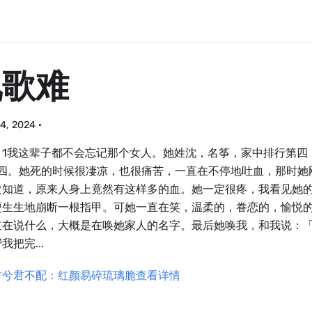
九歌难
4, 2024
·
：1我这辈子都不会忘记那个女人。她姓沈，名筝，家中排行第四
沈四。她死的时候很凄凉，也很痛苦，一直在不停地吐血，那时她
次知道，原来人身上竟然有这样多的血。她一定很疼，我看见她
硬生生地崩断一根指甲。可她一直在笑，温柔的，眷恋的，愉悦
道在说什么，大概是在唤她家人的名字。最后她唤我，和我说：「
我把完...
君兮君不配：红颜易碎琉璃脆查看详情