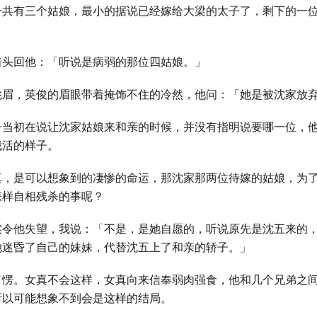
一共有三个姑娘，最小的据说已经嫁给大梁的太子了，剩下的一
着头回他：「听说是病弱的那位四姑娘。」
挑眉，英俊的眉眼带着掩饰不住的冷然，他问：「她是被沈家放
子当初在说让沈家姑娘来和亲的时候，并没有指明说要哪一位，
我活的样子。
真，是可以想象到的凄惨的命运，那沈家那两位待嫁的姑娘，为
怎样自相残杀的事呢？
实令他失望，我说：「不是，是她自愿的，听说原先是沈五来的
她迷昏了自己的妹妹，代替沈五上了和亲的轿子。」
了愣。女真不会这样，女真向来信奉弱肉强食，他和几个兄弟之
所以可能想象不到会是这样的结局。