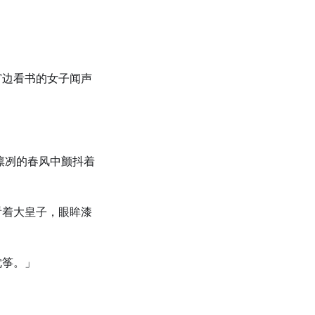
窗边看书的女子闻声
凛冽的春风中颤抖着
看着大皇子，眼眸漆
沈筝。」