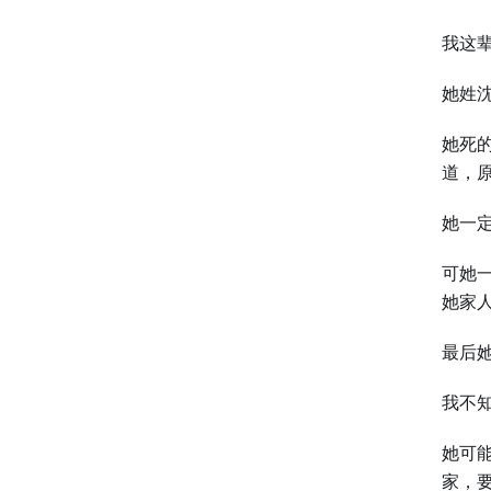
我这
她姓
她死
道，
她一
可她
她家
最后
我不
她可
家，