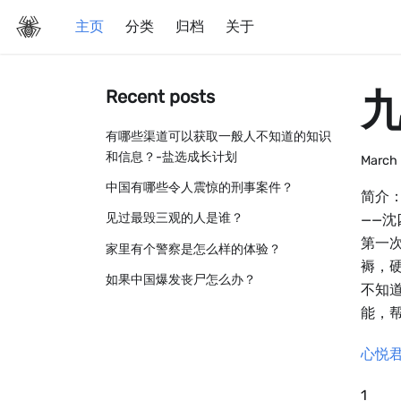
主页
分类
归档
关于
Recent posts
有哪些渠道可以获取一般人不知道的知识
和信息？-盐选成长计划
March 
中国有哪些令人震惊的刑事案件？
简介
见过最毁三观的人是谁？
——
第一
家里有个警察是怎么样的体验？
褥，
如果中国爆发丧尸怎么办？
不知
能，帮
心悦
1