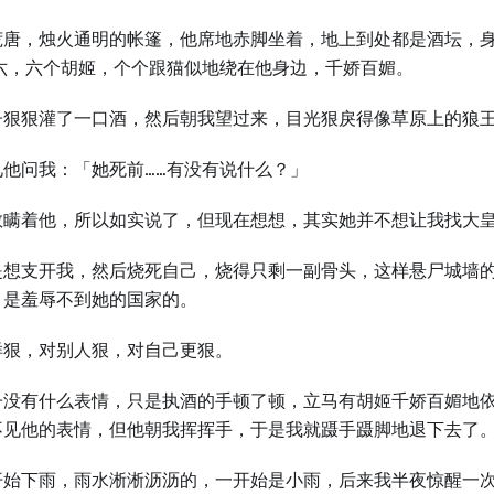
荒唐，烛火通明的帐篷，他席地赤脚坐着，地上到处都是酒坛，
…六，六个胡姬，个个跟猫似地绕在他身边，千娇百媚。
子狠狠灌了一口酒，然后朝我望过来，目光狠戾得像草原上的狼
见他问我：「她死前……有没有说什么？」
敢瞒着他，所以如实说了，但现在想想，其实她并不想让我找大
是想支开我，然后烧死自己，烧得只剩一副骨头，这样悬尸城墙
，是羞辱不到她的国家的。
样狠，对别人狠，对自己更狠。
子没有什么表情，只是执酒的手顿了顿，立马有胡姬千娇百媚地
不见他的表情，但他朝我挥挥手，于是我就蹑手蹑脚地退下去了
开始下雨，雨水淅淅沥沥的，一开始是小雨，后来我半夜惊醒一