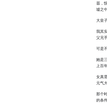
嚣，
墟之
大皇
我其
父兄
可是
她是
上百
女真
元气
那个
的条