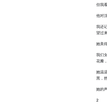
但我
他对
我还
望过
她美
我们
花瓣
她温
黑，
她的
2