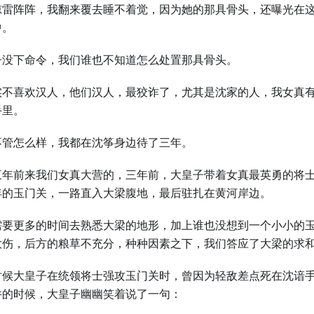
惊雷阵阵，我翻来覆去睡不着觉，因为她的那具骨头，还曝光在
中。
子没下命令，我们谁也不知道怎么处置那具骨头。
实不喜欢汉人，他们汉人，最狡诈了，尤其是沈家的人，我女真
手里。
不管怎么样，我都在沈筝身边待了三年。
三年前来我们女真大营的，三年前，大皇子带着女真最英勇的将
年的玉门关，一路直入大梁腹地，最后驻扎在黄河岸边。
需要更多的时间去熟悉大梁的地形，加上谁也没想到一个小小的
大伤，后方的粮草不充分，种种因素之下，我们答应了大梁的求
时候大皇子在统领将士强攻玉门关时，曾因为轻敌差点死在沈谙
件的时候，大皇子幽幽笑着说了一句：