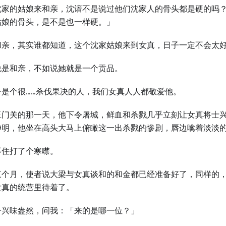
沈家的姑娘来和亲，沈谙不是说过他们沈家人的骨头都是硬的吗
姑娘的骨头，是不是也一样硬。」
和亲，其实谁都知道，这个沈家姑娘来到女真，日子一定不会太
说是和亲，不如说她就是一个贡品。
子是个很……杀伐果决的人，我们女真人人都敬爱他。
玉门关的那一天，他下令屠城，鲜血和杀戮几乎立刻让女真将士
神明，他坐在高头大马上俯瞰这一出杀戮的惨剧，唇边噙着淡淡
不住打了个寒噤。
三个月，使者说大梁与女真谈和的和金都已经准备好了，同样的
女真的统营里待着了。
子兴味盎然，问我：「来的是哪一位？」