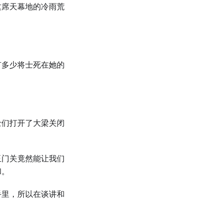
这席天幕地的冷雨荒
有多少将士死在她的
士们打开了大梁关闭
玉门关竟然能让我们
和。
手里，所以在谈讲和