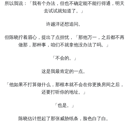
所以我说：「我有个办法，但也不确定能不能行得通，明天
去试试就知道了。」
许越洋还想追问。
但陈晓拧着眉心，提出了点担忧，「那他万一，之后都不再
做那，那种事，咱们不就拿他没办法了吗。」
「不会的。」
这是我最肯定的一点。
「他如果不打算做什么，那根本就不会在你更换房间之后，
还要打听你的地址。」
「也是。」
陈晓估计想起了那张威胁纸条，脸色白了白。