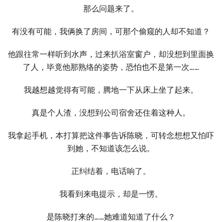
那么问题来了。
有没有可能，我俩换了房间，可那个偷窥的人却不知道？
他跟往常一样听到水声，过来扒浴室窗户，却没想到里面换
了人，毕竟他那熟络的姿势，恐怕也不是第一次……
我越想越觉得有可能，腾地一下从床上坐了起来。
真是个人渣，没想到公司宿舍还住着这种人。
我拿起手机，本打算把这件事告诉陈晓，可转念想想又怕吓
到她，不知道该怎么说。
正纠结着，电话响了。
我看到来电提示，却是一愣。
是陈晓打来的……她难道知道了什么？