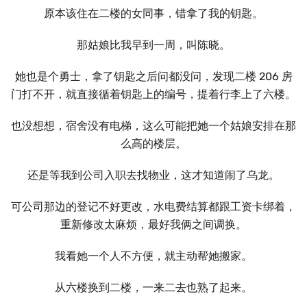
原本该住在二楼的女同事，错拿了我的钥匙。
那姑娘比我早到一周，叫陈晓。
她也是个勇士，拿了钥匙之后问都没问，发现二楼 206 房
门打不开，就直接循着钥匙上的编号，提着行李上了六楼。
也没想想，宿舍没有电梯，这么可能把她一个姑娘安排在那
么高的楼层。
还是等我到公司入职去找物业，这才知道闹了乌龙。
可公司那边的登记不好更改，水电费结算都跟工资卡绑着，
重新修改太麻烦，最好我俩之间调换。
我看她一个人不方便，就主动帮她搬家。
从六楼换到二楼，一来二去也熟了起来。