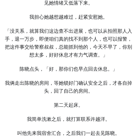
见她情绪又低落下来。
我担心她越想越难过，赶紧安慰她。
「没关系，就算我们这边查不出进展，也可以从拍照那人入
手，退一万步，即便咱们真的找不到那个人，也可以报警，
把这件事交给警察叔叔，总能抓到他的，今天不早了，你别
想太多，好好休息才有力气调查。」
陈晓点头，「好，那你们也早点回去休息。」
我俩走出陈晓的房间，等她锁好门确认安全之后，才各自掉
头，回了自己的房间。
第二天起床。
我简单洗漱之后，就打算联系许越洋。
叫他先来我宿舍汇合，之后我们一起去见陈晓。