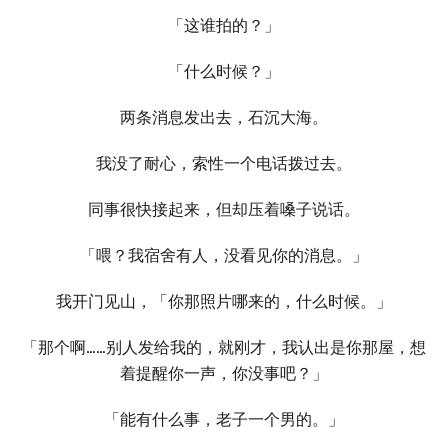
「这谁拍的？」
「什么时候？」
两条消息发出去，石沉大海。
我没了耐心，索性一个电话拨过去。
同事很快接起来，但却压着嗓子说话。
「喂？我宿舍有人，没看见你的消息。」
我开门见山，「你那照片哪来的，什么时候。」
「那个啊……别人发给我的，就刚才，我认出是你那屋，想
着提醒你一声，你没事吧？」
「能有什么事，老子一个男的。」