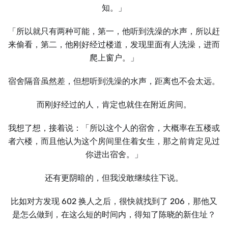
知。」
「所以就只有两种可能，第一，他听到洗澡的水声，所以赶
来偷看，第二，他刚好经过楼道，发现里面有人洗澡，进而
爬上窗户。」
宿舍隔音虽然差，但想听到洗澡的水声，距离也不会太远。
而刚好经过的人，肯定也就住在附近房间。
我想了想，接着说：「所以这个人的宿舍，大概率在五楼或
者六楼，而且他认为这个房间里住着女生，那之前肯定见过
你进出宿舍。」
还有更阴暗的，但我没敢继续往下说。
比如对方发现 602 换人之后，很快就找到了 206，那他又
是怎么做到，在这么短的时间内，得知了陈晓的新住址？