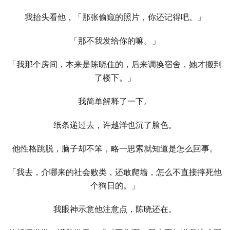
我抬头看他，「那张偷窥的照片，你还记得吧。」
「那不我发给你的嘛。」
「我那个房间，本来是陈晓住的，后来调换宿舍，她才搬到
了楼下。」
我简单解释了一下。
纸条递过去，许越洋也沉了脸色。
他性格跳脱，脑子却不笨，略一思索就知道是怎么回事。
「我去，介哪来的社会败类，还敢爬墙，怎么不直接摔死他
个狗日的。」
我眼神示意他注意点，陈晓还在。