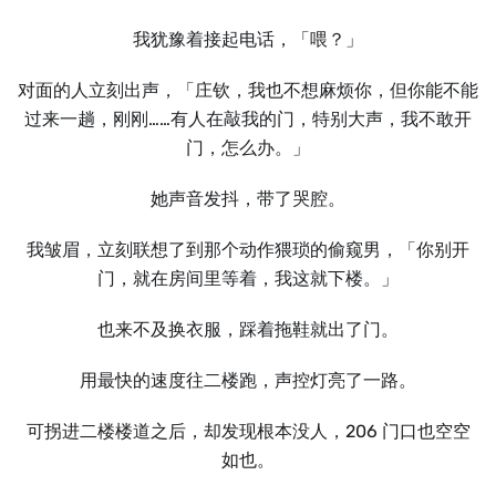
我犹豫着接起电话，「喂？」
对面的人立刻出声，「庄钦，我也不想麻烦你，但你能不能
过来一趟，刚刚……有人在敲我的门，特别大声，我不敢开
门，怎么办。」
她声音发抖，带了哭腔。
我皱眉，立刻联想了到那个动作猥琐的偷窥男，「你别开
门，就在房间里等着，我这就下楼。」
也来不及换衣服，踩着拖鞋就出了门。
用最快的速度往二楼跑，声控灯亮了一路。
可拐进二楼楼道之后，却发现根本没人，206 门口也空空
如也。