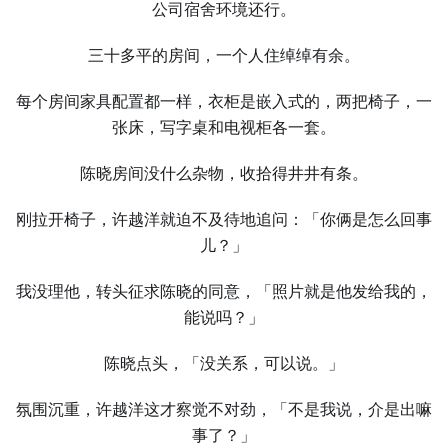
公司宿舍环境还行。
三十多平的房间，一个人住绰绰有余。
每个房间家具配置都一样，衣柜是嵌入式的，两把椅子，一
张床，写字桌和电视柜各一套。
陈晓房间没什么杂物，收拾得井井有条。
刚拉开椅子，许越洋就迫不及待地追问：「你俩是怎么回事
儿？」
我没理他，转头征求陈晓的同意，「照片就是他发给我的，
能说吗？」
陈晓点头，「没关系，可以说。」
氛围沉重，许越洋这才察觉不对劲，「不是我说，介是出嘛
事了？」