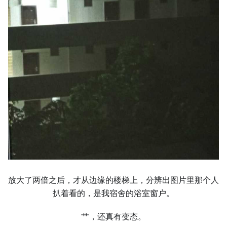
放大了两倍之后，才从边缘的楼梯上，分辨出图片里那个人
扒着看的，是我宿舍的浴室窗户。
艹，还真有变态。