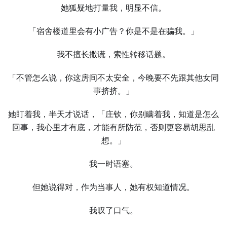
她狐疑地打量我，明显不信。
「宿舍楼道里会有小广告？你是不是在骗我。」
我不擅长撒谎，索性转移话题。
「不管怎么说，你这房间不太安全，今晚要不先跟其他女同
事挤挤。」
她盯着我，半天才说话，「庄钦，你别瞒着我，知道是怎么
回事，我心里才有底，才能有所防范，否则更容易胡思乱
想。」
我一时语塞。
但她说得对，作为当事人，她有权知道情况。
我叹了口气。