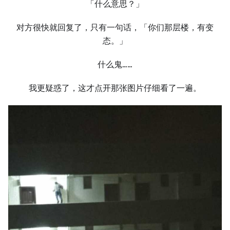
「什么意思？」
对方很快就回复了，只有一句话，「你们那层楼，有变
态。」
什么鬼……
我更疑惑了，这才点开那张图片仔细看了一遍。