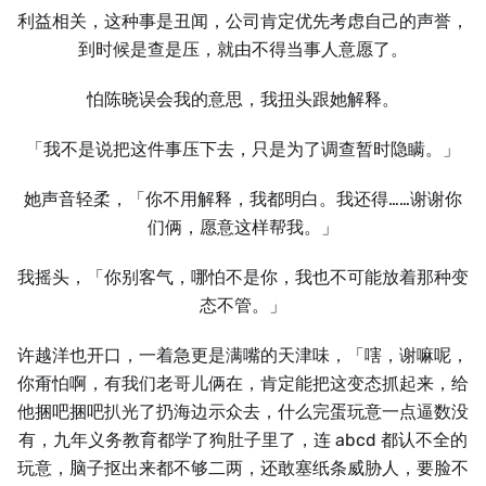
利益相关，这种事是丑闻，公司肯定优先考虑自己的声誉，
到时候是查是压，就由不得当事人意愿了。
怕陈晓误会我的意思，我扭头跟她解释。
「我不是说把这件事压下去，只是为了调查暂时隐瞒。」
她声音轻柔，「你不用解释，我都明白。我还得……谢谢你
们俩，愿意这样帮我。」
我摇头，「你别客气，哪怕不是你，我也不可能放着那种变
态不管。」
许越洋也开口，一着急更是满嘴的天津味，「嗐，谢嘛呢，
你甭怕啊，有我们老哥儿俩在，肯定能把这变态抓起来，给
他捆吧捆吧扒光了扔海边示众去，什么完蛋玩意一点逼数没
有，九年义务教育都学了狗肚子里了，连 abcd 都认不全的
玩意，脑子抠出来都不够二两，还敢塞纸条威胁人，要脸不