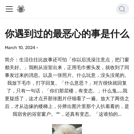
你遇到过的最恶心的事是什么
March 10, 2024
·
简介：生活往往比故事还可怕「你以后洗澡注意点，把门窗
都关好。」我刚从浴室出来，正用毛巾擦头发，就收到了同
事发过来的消息。以及一张照片。什么玩意，没头没尾的。
我放下毛巾，打字回复。「什么意思？」对方很快就回复
了，只有一句话，「你们那层楼，有变态。」什么鬼……我
更疑惑了，这才点开那张图片仔细看了一遍。放大了两倍之
后，才从边缘的楼梯上，分辨出图片里那个人扒着看的，是
我宿舍的浴室窗户。艹，还真有变态。「这谁拍的...