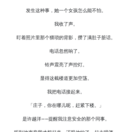
发生这种事，她一个女孩怎么能不怕。
我收了声。
盯着照片里那个猥琐的背影，攒了满肚子脏话。
电话忽然响了。
铃声震亮了声控灯。
显得这截楼道更加空荡。
我把电话接起来。
「庄子，你在哪儿呢，赶紧下楼。」
是许越洋——提醒我注意安全的那个同事。