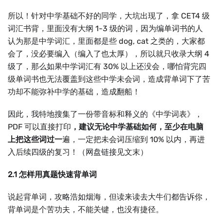
所以！针对中学基础不好的同学，大坑出现了，拿 CET4 级
词汇书背，里面没有大纲 1-3 级的词，因为编单词书的人
认为那是中学词汇，里面都是些 dog, cat 之类的，大家都
会了，没必要编入（编入了也太厚），所以就只收录大纲 4
级了，那么如果中学词汇有 30% 以上还没会，哪怕背完四
级单词书也无法覆盖到这些中学未会词，造成背单词下了苦
功却不能弥补中学的基础，造成翻船！
因此，我特地搜集了一份带音标和释义的《中学词表》，
PDF 可以直接打印
，建议无论中学基础如何，至少在电脑
上把这些词过一
遍，一定把未会词压缩到 10% 以内，再进
入后续四级的复习！（网盘链接见文末）
2.1 怎样用真题快速背单词
说起背单词，攻略浩如烟海，但读来读去大牛们都告诉你，
背单词是个苦功夫，不能关键，也没有捷径。