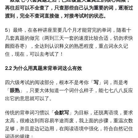
再往后可以不全查了，只查那些自己认为重要的词，逐渐过
渡到，完全不查词直接做，对接考试时的状态。
5）最终，在各种讲座里要几个月才能背完的单词，随着十
几套真题的做完（两到三天一套的速度比较合适，切勿求快
囫囵吞枣），全达到认识释义的熟悉程度，重点词永久记
住，现在，可以去考试了！
2.2 为什么用真题来背单词这么有效
四六级考试的阅读部分，根本不是考你「
写
」词，而是考
「
眼熟
」，只要大体知道一个词什么样子，能七七八八反应
出它的意思就可以了。
传统的背单词习惯以「
会默写
」为目标，还脱离语境，要求
太高，很难达到而容易半途而废，我上面的步骤，重温次数
足够，并且是边记边用，在阅读语境中强化，符合自然记住
词语的规律；