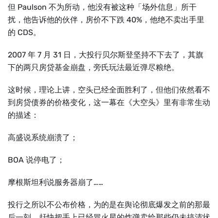
但 Paulson 不为所动，他没有被这种「场外信息」所干
扰，他告诉他的伙伴，房价不下跌 40%，他绝不卖出手里
的 CDS。
2007 年 7 月 31 日，大投行贝尔斯登坚持不下去了，其旗
下的两只房贷基金崩盘，旁氏玩法最近弹尽粮绝。
这时候，理论上讲，空头已经全面胜利了，但他们依然看不
到房贷债券的价格变化，这一幕在《大空头》里有非常生动
的描述：
高盛说系统崩溃了；
BOA 说停电了；
摩根斯坦利说服务器崩了……
投行之所以不公布价格，为的是在舆论彻底爆发之前的那最
后一刻，赶快把手上已经冒火星的炸弹卖给那些仍未搞清状