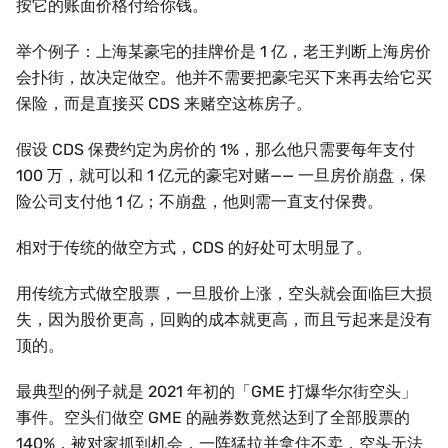
按它的账面价格付给你钱。
举个例子：上海某豪宅的挂牌价是 1 亿，老王判断上海房价
会扑街，故决定做空。他并不需要把豪宅买下来再去给它买
保险，而是直接买 CDS 来赌空这栋房子。
假设 CDS 保费约定为房价的 1%，那么他只需要每年支付
100 万，就可以和 1 亿元的豪宅对赌—— 一旦房价崩盘，保
险公司支付他 1 亿；不崩盘，他则需一直支付保费。
相对于传统的做空方式，CDS 的好处可太明显了。
用传统方式做空股票，一旦股价上涨，空头就会面临巨大损
失，因为股价更高，回购的成本就更高，而且亏起来是没有
顶的。
最典型的例子就是 2021 年初的「GME 打爆华尔街空头」
事件。空头们做空 GME 的融券数竟然达到了全部股票的
140%，被对家抓到机会，一阵猛拉并拿住不卖，空头无法