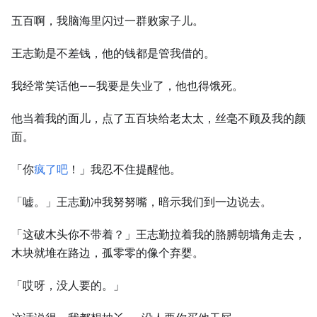
五百啊，我脑海里闪过一群败家子儿。
王志勤是不差钱，他的钱都是管我借的。
我经常笑话他——我要是失业了，他也得饿死。
他当着我的面儿，点了五百块给老太太，丝毫不顾及我的颜
面。
「你
疯了吧
！」我忍不住提醒他。
「嘘。」王志勤冲我努努嘴，暗示我们到一边说去。
「这破木头你不带着？」王志勤拉着我的胳膊朝墙角走去，
木块就堆在路边，孤零零的像个弃婴。
「哎呀，没人要的。」