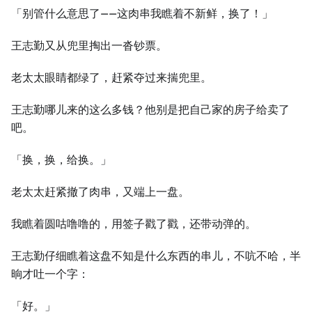
「别管什么意思了——这肉串我瞧着不新鲜，换了！」
王志勤又从兜里掏出一沓钞票。
老太太眼睛都绿了，赶紧夺过来揣兜里。
王志勤哪儿来的这么多钱？他别是把自己家的房子给卖了
吧。
「换，换，给换。」
老太太赶紧撤了肉串，又端上一盘。
我瞧着圆咕噜噜的，用签子戳了戳，还带动弹的。
王志勤仔细瞧着这盘不知是什么东西的串儿，不吭不哈，半
晌才吐一个字：
「好。」