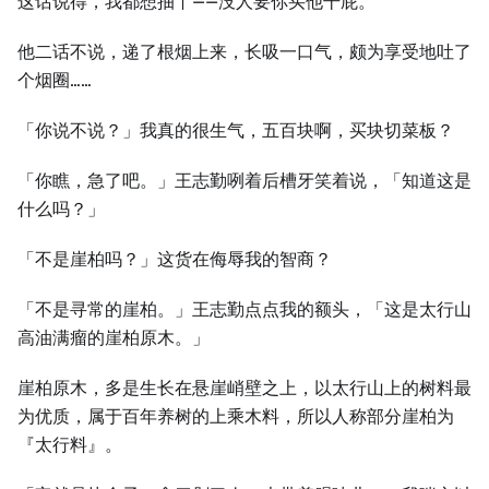
这话说得，我都想抽丫——没人要你买他干屁。
他二话不说，递了根烟上来，长吸一口气，颇为享受地吐了
个烟圈……
「你说不说？」我真的很生气，五百块啊，买块切菜板？
「你瞧，急了吧。」王志勤咧着后槽牙笑着说，「知道这是
什么吗？」
「不是崖柏吗？」这货在侮辱我的智商？
「不是寻常的崖柏。」王志勤点点我的额头，「这是太行山
高油满瘤的崖柏原木。」
崖柏原木，多是生长在悬崖峭壁之上，以太行山上的树料最
为优质，属于百年养树的上乘木料，所以人称部分崖柏为
『太行料』。