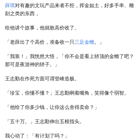
薛琪
对有趣的文玩产品来者不拒，挥金如土，好多手串、雕
刻之类的东西，
给他讲个故事，他就敢高价收了。
「老薛出了个高价，准备收一只
三足金蟾
。」
「我靠！」我恍然大悟，「你不会是看上轿顶的金蟾了吧？
那可是夜游神的轿子。」
王志勤在作死方面可谓登峰造极。
「珍宝，你懂不懂？」王志勤咧着嘴角，笑得像个弱智。
「他给了你多少钱，让你这么舍得卖命？」
「五十万。」王志勤伸出五根指头。
我心动了：「有计划了吗？」