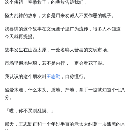
这个佛祖「空拳救子」的典故告诉我们，
怪力乱神的故事，大多是用来劝诫人不要作恶的幌子。
我要讲的这个故事在文玩圈子里广为流传，很多人不知道，
今天就再提提。
故事发生在山西太原，一处名唤大营盘的文玩市场。
市场里遍地琳琅，若不是内行，一定会看花了眼。
我认识的这个朋友叫
王志勤
，自称懂行。
酷爱木雕，什么木头、质地、产地，拿手一掂就知道个七八
分。
「哎，你不买别乱摸。」
那天，王志勤正和一个年过半百的老太太纠葛一块漆黑的木