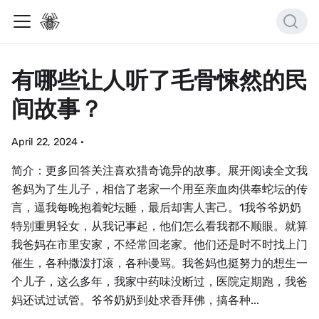
有哪些让人听了毛骨悚然的民
间故事？
April 22, 2024
·
简介：更多回答关注喜欢猎奇诡异的故事。展开阅读全文我
爸妈为了生儿子，相信了老家一个用至亲血肉供奉蛇坛的传
言，逼我每晚抱着蛇坛睡，最后却害人害己。1我爷爷奶奶
特别重男轻女，从我记事起，他们怎么看我都不顺眼。就算
我爸妈在市里安家，不经常回老家。他们还是时不时找上门
催生，各种撒泼打滚，各种谩骂。我爸妈也挺努力的想生一
个儿子，这么多年，我家中药味没断过，医院定期跑，我爸
妈还试过试管。爷爷奶奶到处求香拜佛，搞各种...