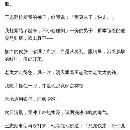
般。
王志勤拉着我的袖子，给我说：「警察来了，快走。」
我赶紧站了起来，不小心碰倒了一旁的男子，原本跪着的他
突然到底，露出真容——
惨白的皮肤上渗满了血渍，血是从鼻孔、眼睛里，沿着肌肤
的纹理，漫延开来。
老太太走得急，风一吹，漫天飘着王志勤给老太太的钱。
我随手抓住一张，才发现那竟然是冥钞。
天地通用银行，面额 999。
次日清晨，我冲了冲热水澡，试图洗净昨晚的晦气。
王志勤电话再次打来，他臭屁地说道：「兄弟快来，哥们儿