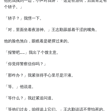
他把我拽到一边，小声对我讲：「这是在游街，后面肯定有
个轿子。」
「轿子？」我愣一下。
「对，里面坐着夜游神。」王志勤舔舐着干涩的嘴角。
他的脸色煞白，眼瞧着是硬撑过来的。
「报警吧……」我出了个馊主意。
「你觉得警察信你吗？」
「那咋办？」我紧张得手心里尽是汗液。
「等。」他说道。
「等什么？」我赶紧追问道。
「等他们过去，咱得追上它们。」王志勤说话不带怕死的。