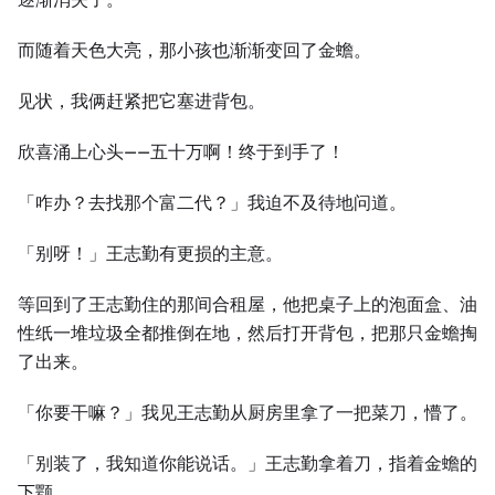
而随着天色大亮，那小孩也渐渐变回了金蟾。
见状，我俩赶紧把它塞进背包。
欣喜涌上心头——五十万啊！终于到手了！
「咋办？去找那个富二代？」我迫不及待地问道。
「别呀！」王志勤有更损的主意。
等回到了王志勤住的那间合租屋，他把桌子上的泡面盒、油
性纸一堆垃圾全都推倒在地，然后打开背包，把那只金蟾掏
了出来。
「你要干嘛？」我见王志勤从厨房里拿了一把菜刀，懵了。
「别装了，我知道你能说话。」王志勤拿着刀，指着金蟾的
下颚。