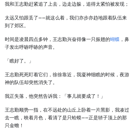
我和王志勤赶紧追了上去，边走边躲，追得太紧怕被发现；
太远又怕跟丢了——就这么着，我们亦步亦趋地跟着队伍来
到了郊区。
时间是凌晨四点多钟，王志勤兴奋得像一只振翅的
蝴蝶
，鼻
子发出呼哧呼哧的声音。
「瞧好了。」
王志勤死死盯着它们，徐徐靠近，我凝神细瞧的时候，夜游
神的队伍却突然消失了。
我正失落，他突然告诉我：「事儿就要成了！」
王志勤顺势一指，在不远处的山丘上卧着一片黑影，我凑过
去一瞧，映着月色，看清了是只蛤蟆——正是轿子顶上的那
只金蟾！