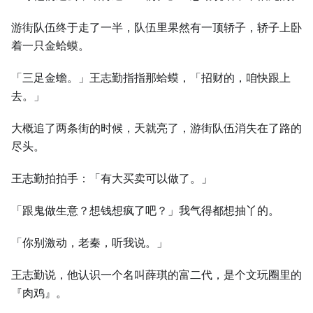
游街队伍终于走了一半，队伍里果然有一顶轿子，轿子上卧
着一只金蛤蟆。
「三足金蟾。」王志勤指指那蛤蟆，「招财的，咱快跟上
去。」
大概追了两条街的时候，天就亮了，游街队伍消失在了路的
尽头。
王志勤拍拍手：「有大买卖可以做了。」
「跟鬼做生意？想钱想疯了吧？」我气得都想抽丫的。
「你别激动，老秦，听我说。」
王志勤说，他认识一个名叫薛琪的富二代，是个文玩圈里的
『肉鸡』。