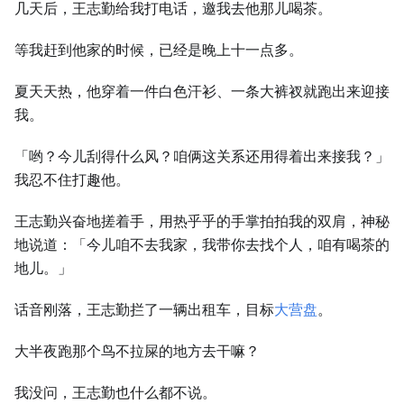
几天后，王志勤给我打电话，邀我去他那儿喝茶。
等我赶到他家的时候，已经是晚上十一点多。
夏天天热，他穿着一件白色汗衫、一条大裤衩就跑出来迎接
我。
「哟？今儿刮得什么风？咱俩这关系还用得着出来接我？」
我忍不住打趣他。
王志勤兴奋地搓着手，用热乎乎的手掌拍拍我的双肩，神秘
地说道：「今儿咱不去我家，我带你去找个人，咱有喝茶的
地儿。」
话音刚落，王志勤拦了一辆出租车，目标
大营盘
。
大半夜跑那个鸟不拉屎的地方去干嘛？
我没问，王志勤也什么都不说。