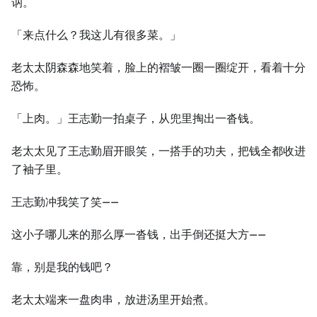
讷。
「来点什么？我这儿有很多菜。」
老太太阴森森地笑着，脸上的褶皱一圈一圈绽开，看着十分
恐怖。
「上肉。」王志勤一拍桌子，从兜里掏出一沓钱。
老太太见了王志勤眉开眼笑，一搭手的功夫，把钱全都收进
了袖子里。
王志勤冲我笑了笑——
这小子哪儿来的那么厚一沓钱，出手倒还挺大方——
靠，别是我的钱吧？
老太太端来一盘肉串，放进汤里开始煮。