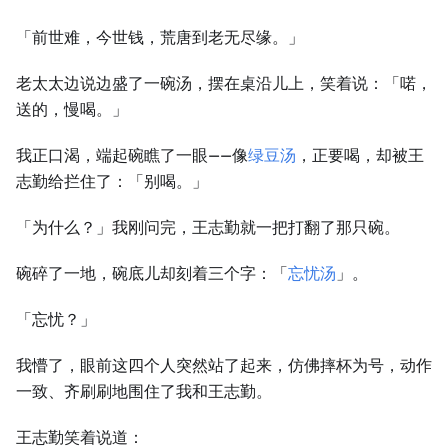
「前世难，今世钱，荒唐到老无尽缘。」
老太太边说边盛了一碗汤，摆在桌沿儿上，笑着说：「喏，
送的，慢喝。」
我正口渴，端起碗瞧了一眼——像
绿豆汤
，正要喝，却被王
志勤给拦住了：「别喝。」
「为什么？」我刚问完，王志勤就一把打翻了那只碗。
碗碎了一地，碗底儿却刻着三个字：「
忘忧汤
」。
「忘忧？」
我懵了，眼前这四个人突然站了起来，仿佛摔杯为号，动作
一致、齐刷刷地围住了我和王志勤。
王志勤笑着说道：