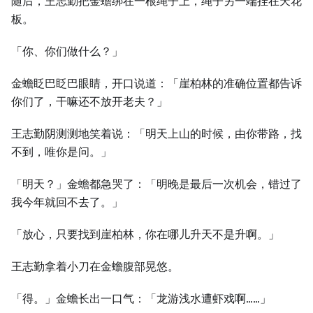
随后，王志勤把金蟾绑在一根绳子上，绳子另一端挂在天花
板。
「你、你们做什么？」
金蟾眨巴眨巴眼睛，开口说道：「崖柏林的准确位置都告诉
你们了，干嘛还不放开老夫？」
王志勤阴测测地笑着说：「明天上山的时候，由你带路，找
不到，唯你是问。」
「明天？」金蟾都急哭了：「明晚是最后一次机会，错过了
我今年就回不去了。」
「放心，只要找到崖柏林，你在哪儿升天不是升啊。」
王志勤拿着小刀在金蟾腹部晃悠。
「得。」金蟾长出一口气：「龙游浅水遭虾戏啊……」