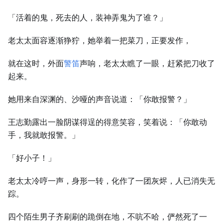
「活着的鬼，死去的人，装神弄鬼为了谁？」
老太太面容逐渐狰狞，她举着一把菜刀，正要发作，
就在这时，外面
警笛
声响，老太太瞧了一眼，赶紧把刀收了
起来。
她用来自深渊的、沙哑的声音说道：「你敢报警？」
王志勤露出一脸阴谋得逞的得意笑容，笑着说：「你敢动
手，我就敢报警。」
「好小子！」
老太太冷哼一声，身形一转，化作了一团灰烬，人已消失无
踪。
四个陌生男子齐刷刷的跪倒在地，不吭不哈，俨然死了一