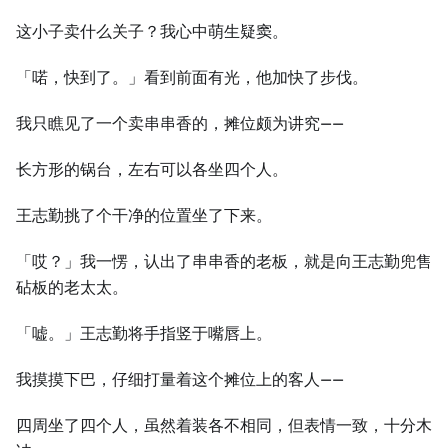
这小子卖什么关子？我心中萌生疑窦。
「喏，快到了。」看到前面有光，他加快了步伐。
我只瞧见了一个卖串串香的，摊位颇为讲究——
长方形的锅台，左右可以各坐四个人。
王志勤挑了个干净的位置坐了下来。
「哎？」我一愣，认出了串串香的老板，就是向王志勤兜售
砧板的老太太。
「嘘。」王志勤将手指竖于嘴唇上。
我摸摸下巴，仔细打量着这个摊位上的客人——
四周坐了四个人，虽然着装各不相同，但表情一致，十分木