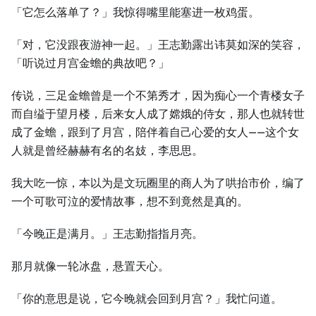
「它怎么落单了？」我惊得嘴里能塞进一枚鸡蛋。
「对，它没跟夜游神一起。」王志勤露出讳莫如深的笑容，
「听说过月宫金蟾的典故吧？」
传说，三足金蟾曾是一个不第秀才，因为痴心一个青楼女子
而自缢于望月楼，后来女人成了嫦娥的侍女，那人也就转世
成了金蟾，跟到了月宫，陪伴着自己心爱的女人——这个女
人就是曾经赫赫有名的名妓，李思思。
我大吃一惊，本以为是文玩圈里的商人为了哄抬市价，编了
一个可歌可泣的爱情故事，想不到竟然是真的。
「今晚正是满月。」王志勤指指月亮。
那月就像一轮冰盘，悬置天心。
「你的意思是说，它今晚就会回到月宫？」我忙问道。