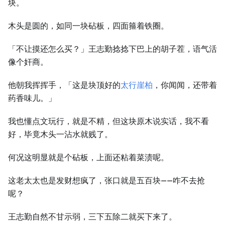
块。
木头是圆的，如同一块砧板，四面箍着铁圈。
「不让摸还怎么买？」王志勤捻捻下巴上的胡子茬，语气活
像个奸商。
他朝我挥挥手，「这是块顶好的
太行崖柏
，你闻闻，还带着
药香味儿。」
我也懂点文玩行，就是不精，但这块原木说实话，我不看
好，毕竟木头一沾水就贱了。
何况这明显就是个砧板，上面还粘着菜渍呢。
这老太太也是发财想疯了，张口就是五百块——咋不去抢
呢？
王志勤自然不甘示弱，三下五除二就买下来了。