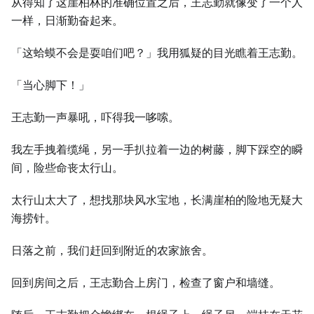
从得知了这崖柏林的准确位置之后，王志勤就像变了一个人
一样，日渐勤奋起来。
「这蛤蟆不会是耍咱们吧？」我用狐疑的目光瞧着王志勤。
「当心脚下！」
王志勤一声暴吼，吓得我一哆嗦。
我左手拽着缆绳，另一手扒拉着一边的树藤，脚下踩空的瞬
间，险些命丧太行山。
太行山太大了，想找那块风水宝地，长满崖柏的险地无疑大
海捞针。
日落之前，我们赶回到附近的农家旅舍。
回到房间之后，王志勤合上房门，检查了窗户和墙缝。