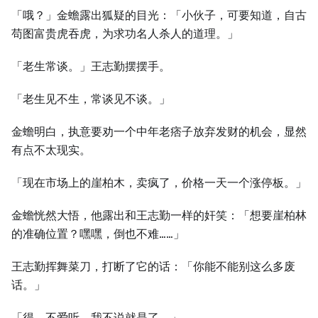
「哦？」金蟾露出狐疑的目光：「小伙子，可要知道，自古
苟图富贵虎吞虎，为求功名人杀人的道理。」
「老生常谈。」王志勤摆摆手。
「老生见不生，常谈见不谈。」
金蟾明白，执意要劝一个中年老痞子放弃发财的机会，显然
有点不太现实。
「现在市场上的崖柏木，卖疯了，价格一天一个涨停板。」
金蟾恍然大悟，他露出和王志勤一样的奸笑：「想要崖柏林
的准确位置？嘿嘿，倒也不难……」
王志勤挥舞菜刀，打断了它的话：「你能不能别这么多废
话。」
「得，不爱听，我不说就是了。」