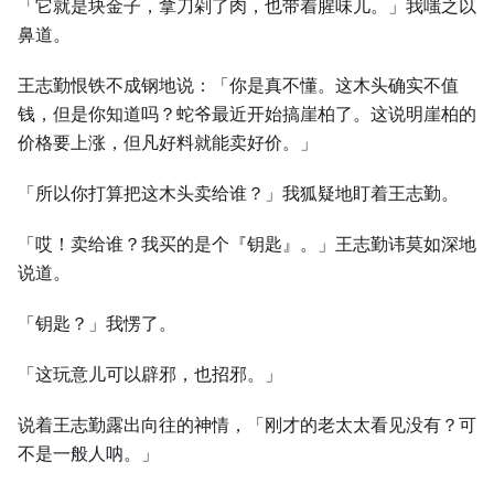
「它就是块金子，拿刀剁了肉，也带着腥味儿。」我嗤之以
鼻道。
王志勤恨铁不成钢地说：「你是真不懂。这木头确实不值
钱，但是你知道吗？蛇爷最近开始搞崖柏了。这说明崖柏的
价格要上涨，但凡好料就能卖好价。」
「所以你打算把这木头卖给谁？」我狐疑地盯着王志勤。
「哎！卖给谁？我买的是个『钥匙』。」王志勤讳莫如深地
说道。
「钥匙？」我愣了。
「这玩意儿可以辟邪，也招邪。」
说着王志勤露出向往的神情，「刚才的老太太看见没有？可
不是一般人呐。」