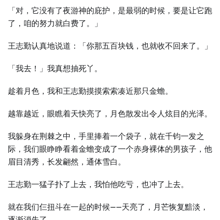
「对，它没有了夜游神的庇护，是最弱的时候，要是让它跑
了，咱的努力就白费了。」
王志勤认真地说道：「你那五百块钱，也就收不回来了。」
「我去！」我真想抽死丫。
趁着月色，我和王志勤摸摸索索凑近那只金蟾。
越靠越近，眼瞧着天快亮了，月色散发出令人炫目的光泽。
我躲身在荆棘之中，手里捧着一个袋子，就在千钧一发之
际，我们眼睁睁看着金蟾变成了一个赤身裸体的男孩子，他
眉目清秀，长发翩然，通体雪白。
王志勤一猛子扑了上去，我怕他吃亏，也冲了上去。
就在我们仨扭斗在一起的时候——天亮了，月芒恢复黯淡，
逐渐消失了。