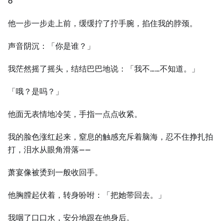
6
他一步一步走上前，缓缓拧了拧手腕，掐住我的脖颈。
声音阴沉：「你是谁？」
我茫然摇了摇头，结结巴巴地说：「我不……不知道。」
「哦？是吗？」
他面无表情地冷笑，手指一点点收紧。
我的脸色涨红起来，窒息的触感充斥着脑海，忍不住挣扎拍
打，泪水从眼角滑落——
萧宴像被烫到一般收回手。
他胸膛起伏着，转身吩咐：「把她带回去。」
我咽了口口水，安分地跟在他身后。