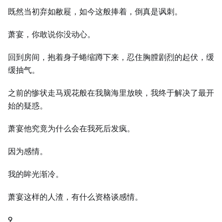
既然当初弃如敝屣，如今这般捧着，倒真是讽刺。
萧宴，你敢说你没动心。
回到房间，抱着身子蜷缩蹲下来，忍住胸膛剧烈的起伏，缓
缓抽气。
之前的惨状走马观花般在我脑海里放映，我终于解决了最开
始的疑惑。
萧宴他究竟为什么会在我死后发疯。
因为感情。
我的眸光渐冷。
萧宴这样的人渣，有什么资格谈感情。
9