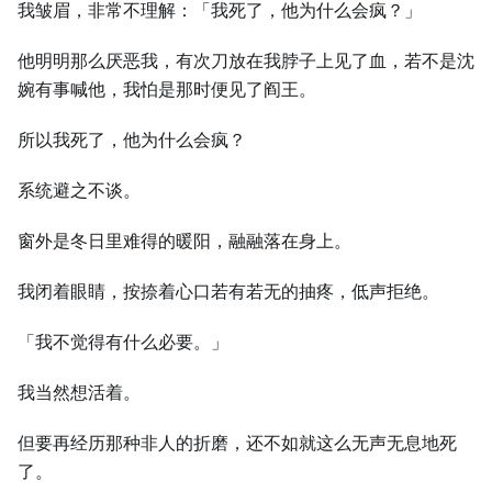
我皱眉，非常不理解：「我死了，他为什么会疯？」
他明明那么厌恶我，有次刀放在我脖子上见了血，若不是沈
婉有事喊他，我怕是那时便见了阎王。
所以我死了，他为什么会疯？
系统避之不谈。
窗外是冬日里难得的暖阳，融融落在身上。
我闭着眼睛，按捺着心口若有若无的抽疼，低声拒绝。
「我不觉得有什么必要。」
我当然想活着。
但要再经历那种非人的折磨，还不如就这么无声无息地死
了。