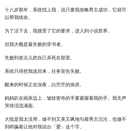
十八岁那年，系统找上我，说只要我攻略男主成功，它就可
以帮我续命。
为了活下去，我接受了它的要求，进入到小说世界。
但我大概是最失败的穿书者。
失败到差点儿把自己弄死在那里。
系统只得把我送回来，任务宣告失败。
醒来的时候正在深夜，白茫茫的病房。
妈妈趴在病床边上，皱纹密布的手紧紧握着我的手。我无声
哭得泪流满面。
大抵是我太没用，做不到又美又飒地勾着男主沉沦，也做不
到哄骗着让他对我说出「爱」这个字。