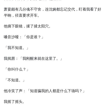
萧宴颇有几分魂不守舍，连沈婉都忘记交代，盯着我看了好
半晌，径直要求开车。
他摘下眼镜，揉了揉太阳穴。
嗓音沙哑：「你是谁？」
「我不知道。」
我抿唇：「我刚醒来就在这里了。」
「你叫什么？」
「不知道。」
他冷笑了声：「知道骗我的人都是什么下场吗？」
我摇了摇头。