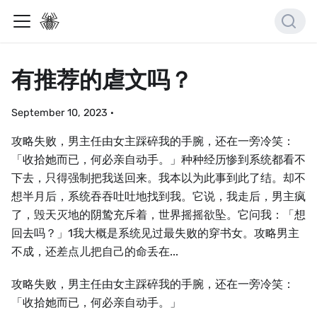
有推荐的虐文吗？
September 10, 2023
·
攻略失败，男主任由女主踩碎我的手腕，还在一旁冷笑：
「收拾她而已，何必亲自动手。」种种经历惨到系统都看不
下去，只得强制把我送回来。我本以为此事到此了结。却不
想半月后，系统吞吞吐吐地找到我。它说，我走后，男主疯
了，毁天灭地的阴鸷充斥着，世界摇摇欲坠。它问我：「想
回去吗？」1我大概是系统见过最失败的穿书女。攻略男主
不成，还差点儿把自己的命丢在...
攻略失败，男主任由女主踩碎我的手腕，还在一旁冷笑：
「收拾她而已，何必亲自动手。」