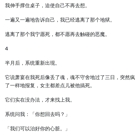
我伸手撑住桌子，迫使自己不再去想。
一遍又一遍地告诉自己，我已经逃离了那个地狱。
逃离了那个我宁愿死，都不愿再去触碰的恶魔。
4
半月后，系统重新出现。
它说萧宴在我死后像丢了魂，魂不守舍地过了三日，突然疯
了一样地报复，女主都差点儿被他搞死。
它们实在没办法，才来找上我。
系统问我：「你想回去吗？」
「我们可以治好你的心脏。」