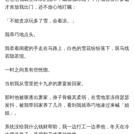
才肯放我出门，还不放心地叮嘱：
「不能贪凉玩多了雪，会着凉。」
我乖巧地点头。
我牵着闺蜜的手走在马路上，白色的雪花纷纷落下，斑马线
若隐若现。
一时之间竟有些恍惚。
当初我从雪里把十九岁的萧宴捡回家。
那时他被驱逐出萧家，身子骨极其柔弱，在雪地里冻得瑟瑟
发抖，被我带回家养了几月，看到我就乖巧地凑过来喊「姐
姐」。
系统没给我什么钱财帮助，我一边打工一边养他，冬天在冷