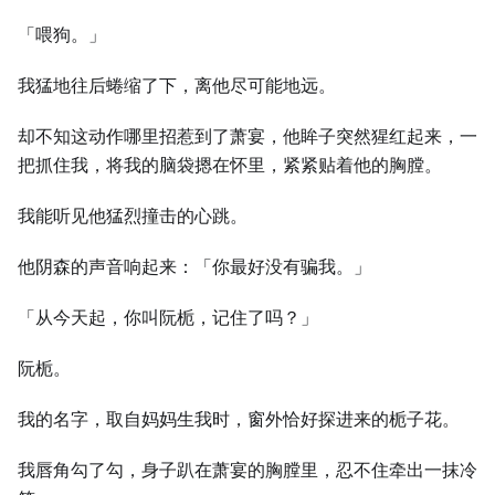
「喂狗。」
我猛地往后蜷缩了下，离他尽可能地远。
却不知这动作哪里招惹到了萧宴，他眸子突然猩红起来，一
把抓住我，将我的脑袋摁在怀里，紧紧贴着他的胸膛。
我能听见他猛烈撞击的心跳。
他阴森的声音响起来：「你最好没有骗我。」
「从今天起，你叫阮栀，记住了吗？」
阮栀。
我的名字，取自妈妈生我时，窗外恰好探进来的栀子花。
我唇角勾了勾，身子趴在萧宴的胸膛里，忍不住牵出一抹冷