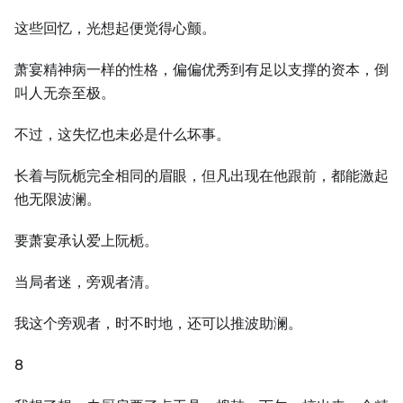
这些回忆，光想起便觉得心颤。
萧宴精神病一样的性格，偏偏优秀到有足以支撑的资本，倒
叫人无奈至极。
不过，这失忆也未必是什么坏事。
长着与阮栀完全相同的眉眼，但凡出现在他跟前，都能激起
他无限波澜。
要萧宴承认爱上阮栀。
当局者迷，旁观者清。
我这个旁观者，时不时地，还可以推波助澜。
8