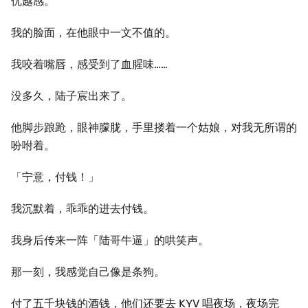
优越感。
我的脸面，在他眼中一文不值的。
我咬着嘴唇，感受到了血腥味……
没多久，陆子宸出来了。
他脚步踉跄，眼神朦胧，手里搂着一个姑娘，对我无所谓的
吩咐着。
「宁意，付钱！」
我沉默着，乖乖的进去付钱。
我身后传来一阵「陆哥牛逼」的哄笑声。
那一刻，我感觉自己像是条狗。
付了五千块钱的酒钱，他们还要去 KYV 唱夜场，夜场完