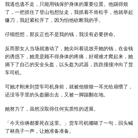
我逃也逃不走，只能用钱保护身体的重要位置。他踢得烦
了，一把抓住了登山包想扯走，我抓着不肯松手，他就举起
镰刀，我赶紧松开了，因为怕他砍断我的手。
仔细想想，那反正也不是我的钱，我没有必要拼命。
反而那女人当场就激动了，她尖叫着说放开她的钱，在金钱
的诱惑下，她竟是顾不得身体的疼痛，好艰难才爬起来，她
摘下了自己的安全头盔，以头盔为武器，跌跌撞撞冲向了货
车司机。
可她才刚来到货车司机身前，就被他狠狠一耳光给扇懵了，
还没等手里的头盔砸出去，又被一脚踹翻在地。
她努力了，虽然没取得任何实质性的进展。
「今天你俩都要死在这里。」货车司机嘟哝了一句，回头喊
了林燕子一声，让她准备准备。