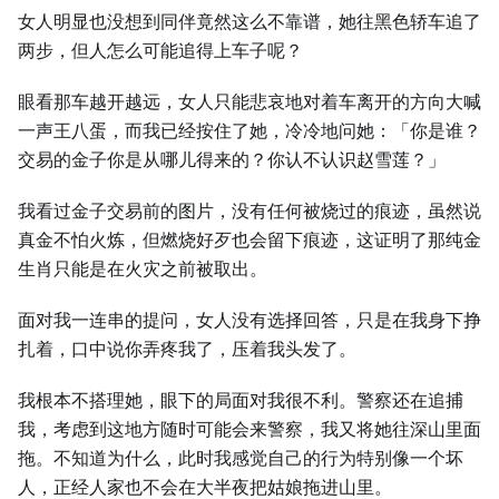
女人明显也没想到同伴竟然这么不靠谱，她往黑色轿车追了
两步，但人怎么可能追得上车子呢？
眼看那车越开越远，女人只能悲哀地对着车离开的方向大喊
一声王八蛋，而我已经按住了她，冷冷地问她：「你是谁？
交易的金子你是从哪儿得来的？你认不认识赵雪莲？」
我看过金子交易前的图片，没有任何被烧过的痕迹，虽然说
真金不怕火炼，但燃烧好歹也会留下痕迹，这证明了那纯金
生肖只能是在火灾之前被取出。
面对我一连串的提问，女人没有选择回答，只是在我身下挣
扎着，口中说你弄疼我了，压着我头发了。
我根本不搭理她，眼下的局面对我很不利。警察还在追捕
我，考虑到这地方随时可能会来警察，我又将她往深山里面
拖。不知道为什么，此时我感觉自己的行为特别像一个坏
人，正经人家也不会在大半夜把姑娘拖进山里。