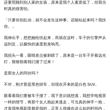
还要照顾到别人家的女孩，原来是我个人素质低了，但我当
时真的很害怕。
「只要你别乱动，就不会发生这种事。还能站起来吗？我扶
你。」
我伸出手，想把她给扶起来，而就在这时，车子的引擎声从
远到近，以极快的速度愈发响亮。
我扭头一看，眼睛差点被刺瞎了，原来是一台车子开着远光
灯，狠狠朝着我们撞了过来！
是那女人的同伙吗？
不对，刚才那是黑色轿车，但现在开来的是白色 SUV。
眼看着我们要被车子撞了，我下意识就想逃，我想学电视里
一样的情节，将那个女人抱起来逃走，可当真的伸手一抱，
才发现电视剧里都是假的，正常人很难在这么短的时间内，