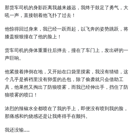
那货车司机的身影距离我越来越远，我终于鼓足了勇气，大
吼一声，直接朝着他飞扑了过去！
他惊得回过身来，我已经一跃而起，以飞奔的姿势跳跃，将
膝盖狠狠撞在了他的脸上！
货车司机的身体重重往后摔去，撞在了车门上，发出砰的一
声巨响。
他紧接着摔倒在地，又开始在口袋里摸索，我没有猜错，这
个几乎是裤裆里没有卵蛋的怂包，除了偷袭就只会借助工
具，他果然又掏出了防狼喷雾，而我已经伸出手，挡住了防
狼喷雾的喷口！
浓烈的辣椒水全都喷在了我的手上，即便没有喷到我的脸，
那痛感和灼烧感还是让我疼得手在颤抖。
我还没输……