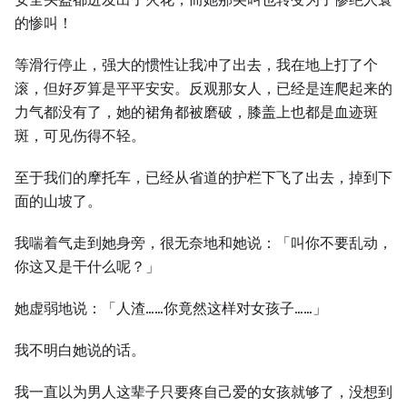
的惨叫！
等滑行停止，强大的惯性让我冲了出去，我在地上打了个
滚，但好歹算是平平安安。反观那女人，已经是连爬起来的
力气都没有了，她的裙角都被磨破，膝盖上也都是血迹斑
斑，可见伤得不轻。
至于我们的摩托车，已经从省道的护栏下飞了出去，掉到下
面的山坡了。
我喘着气走到她身旁，很无奈地和她说：「叫你不要乱动，
你这又是干什么呢？」
她虚弱地说：「人渣……你竟然这样对女孩子……」
我不明白她说的话。
我一直以为男人这辈子只要疼自己爱的女孩就够了，没想到