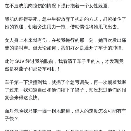
在不造成肌肉拉伤的情况下强行抱着一个女性躲避。
我肌肉疼得要死，急中生智放弃了抱走的方式，赶紧扯住了
她的双腿，朝着旁边用力一拖，借助惯性将她甩飞出去。
女人身上本来就有伤，在被我拖行的那一刻，她再次发出痛
苦的惨叫声。但无论如何，我们好歹是避开了车子的冲撞。
此时 SUV 经过我的眼前，我看清了车子里的人，才发现竟
然是林燕子和那货车司机！
车子第一下没撞到我，就拐了个急弯调头，再一次朝着我碾
了过来，我知道自己和他们结下了梁子，却没想过他们的报
复会来得这么快。
面对危险我只能一瘸一拐地躲避，但人的速度怎么可能有车
子快？