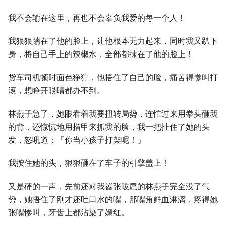
我不会输在这里，再也不会辜负我爱的每一个人！
我狠狠踹在了他的脸上，让他根本无力起来，同时我又趴下
身，将自己手上的辣椒水，全部都抹在了他的脸上！
货车司机顿时面色狰狞，他捂住了自己的脸，痛苦得惨叫打
滚，想睁开眼睛都办不到。
林燕子急了，她眼看着我要扭转局势，连忙过来用拳头砸我
的背，还惊慌地用指甲来抓我的脸，我一把扯住了她的头
发，怒吼道：「你当小孩子打架呢！」
我按住她的头，狠狠砸在了车子的引擎盖上！
又是砰的一声，先前还对我嚣张跋扈的林燕子完全没了气
势，她捂住了刚才还吐口水的嘴，那嘴角鲜血淋漓，疼得她
张嘴惨叫，牙齿上都沾染了嫣红。