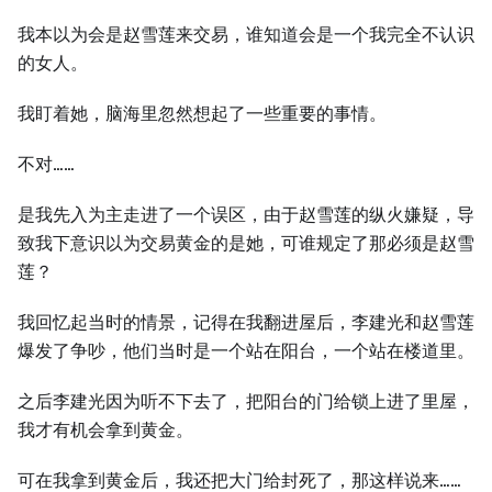
我本以为会是赵雪莲来交易，谁知道会是一个我完全不认识
的女人。
我盯着她，脑海里忽然想起了一些重要的事情。
不对……
是我先入为主走进了一个误区，由于赵雪莲的纵火嫌疑，导
致我下意识以为交易黄金的是她，可谁规定了那必须是赵雪
莲？
我回忆起当时的情景，记得在我翻进屋后，李建光和赵雪莲
爆发了争吵，他们当时是一个站在阳台，一个站在楼道里。
之后李建光因为听不下去了，把阳台的门给锁上进了里屋，
我才有机会拿到黄金。
可在我拿到黄金后，我还把大门给封死了，那这样说来……