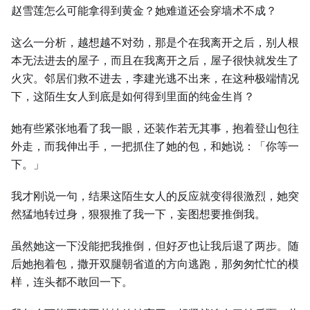
赵雪莲怎么可能拿得到黄金？她难道还会穿墙术不成？
这么一分析，越想越不对劲，那是个在我离开之后，别人根
本无法进去的屋子，而且在我离开之后，屋子很快就发生了
火灾。邻居们救不进去，李建光逃不出来，在这种极端情况
下，这陌生女人到底是如何得到里面的纯金生肖？
她有些紧张地看了我一眼，还装作若无其事，抱着登山包往
外走，而我伸出手，一把抓住了她的包，和她说：「你等一
下。」
我才刚说一句，结果这陌生女人的反应就变得很激烈，她突
然猛地转过身，狠狠推了我一下，妄图想要推倒我。
虽然她这一下没能把我推倒，但好歹也让我后退了两步。随
后她抱着包，撒开双腿朝省道的方向逃跑，那匆匆忙忙的模
样，连头都不敢回一下。