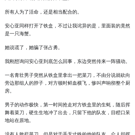
所有人为了活命，还是相当配合的。
安心亚同样打开了铁盒，不过让我诧异的是，里面装的竟然
是一只海蟹。
她说谎了，她骗了张占勇。
我刚想询问安心亚到底怎么回事，东边突然传来一阵骚动。
一名青壮男子突然从铁盒里拿出一把菜刀，不由分说就砍向
旁边那组人的脖子，对方顿时鲜血横飞，惨叫声响彻整个厨
房。
男子的动作极快，第一时间抢走对方铁盒里的生蚝，随后挥
舞着菜刀，硬生生地冲了出去，只留下他的队友，目瞪口呆
地站在原地。
没有人敢拦菜刀，但是对于手无寸铁的他的队友，众人却挥