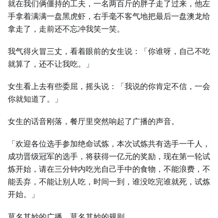
就在我们俩僵持的工夫，一名两百斤的胖子走了过来，他左
手拿着满满一盘黑虎虾，右手毫不客气地把最后一盘澳龙给
拿走了，走前还不忘冲我笑一笑。
我气得火冒三丈，看着眼前的女生说：「你谁呀，自己不吃
就算了，还不让我吃。」
女生看上去有些委屈，摇头说：「我说的你肯定不信，一会
你就知道了。」
女生的话音刚落，餐厅里突然响起了广播的声音。
「欢迎各位选手参加绝命试炼，本次试炼共有选手一千人，
成功晋级冠军的选手，将获得一亿元的奖励，现在第一轮试
炼开始，请在三分钟内吃光自己手中的食物，不能浪费，不
能丢弃，不能让别人吃，时间一到，谁没吃完谁就死，试炼
开始。」
莫名其妙的广播，莫名其妙的规则。