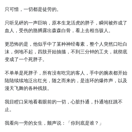
只可惜，一切都是徒劳的。
只听见砰的一声巨响，原本生龙活虎的胖子，瞬间被炸成了
血人，受伤的胳膊露出森森白骨，看上去相当骇人。
更恐怖的是，他似乎中了某种神经毒素，整个人突然口吐白
沫，倒地不起，四肢开始抽搐，不到三分钟的工夫，就彻底
变成了一个死胖子。
不单单是死胖子，所有没有吃完的客人，手中的腕表都开始
陆陆续续地泛出红光，随之而来的，是连环的爆炸声，以及
漫天飞舞的各种残肢。
我目瞪口呆地看着眼前的一切，心脏扑通，扑通地狂跳不
止。
我看向一旁的女生，颤声说：「你到底是谁？」