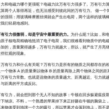
引力和电磁力哪个更强呢？电磁力比万有引力强多了。万有引力
就算两个人靠得再近，也无法感受到彼此间的万有引力。 做一个
者的强弱：用玻璃棒摩擦丝绸就会产生出电荷，两个这样的玻璃
被我们轻易地感到。
万有引力很微弱，却是宇宙中最重要的力。
为什么呢？比如，和
的原子核电荷精确地抵消了电子电荷，我们很难看到物质中的电
叠加的，质量聚得越多，万有引力就越大，所以，就产生了月亮
这些壮观的现象。
，万有引力和什么有关呢？万有引力是所有的物质之间都存在的
一个物体 A 的质量乘以物体 B 的质量再除上两个物体之间的
个万有引力常数。也就是说物体的质量越大、距离越近、引力就
，与距离的平方成反比。
万有引力，就会想到那个无人不知的故事：牛顿在回乡躲避瘟疫
树下纳凉。不料，一个熟透的苹果掉下来正好砸在牛顿的脑袋上
原来物体受到地球一个力的吸引，所以苹果才会落到地上，而不