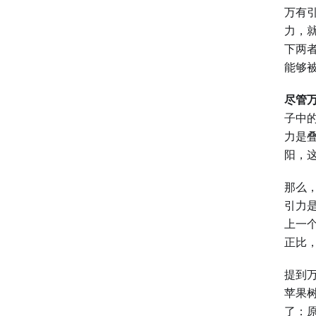
万有
力，
下两
能够
尽管
子中
力是
阳，
那么
引力是
上一
正比
提到
苹果
了：