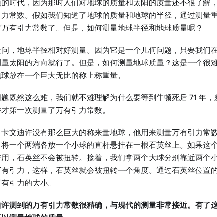
顿的时代，因为那时人们对地球的质量和太阳的质量还不很了解
引力常数。假如我们知道了地球的质量和地球的半径，通过测量
定万有引力常数了。但是，如何测量地球半径和地球质量呢？
疑问，地球半径相对好测量。因为它是一个几何问题，只要我们
测量太阳的方向就行了。但是，如何测量地球质量？这是一个很
地球放在一个巨大无比的称上称重量。
题既然这么难，我们就不难理解为什么要等到牛顿死后 71 年，差不
许才第一次测量了万有引力常数。
，卡文迪许没有那么巨大的称来量地球，他用来测量万有引力常
：将一个两端各放一个小球的直杆悬挂在一根石英丝上。如果这
作用，石英丝不会被扭转。接着，我们拿两个大球分别靠近两个
万有引力，这样，石英丝就会被扭转一个角度。通过石英丝位置
万有引力的大小。
迪许测到的万有引力常数很精确，与现代的测量非常接近。有了