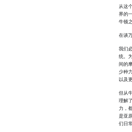
从这
界的
牛顿
在谈
我们
统。
间的
少种
以及
但从
理解
力，
是亚
们日