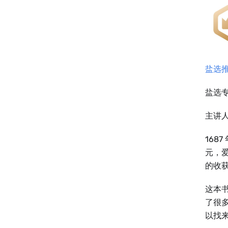
盐选
盐选
主讲
168
元，
的收
这本
了很
以找