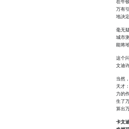
在牛
万有
地决
毫无
城市
能将
这个问
文迪
当然
天才
力的
生了
算出
卡文