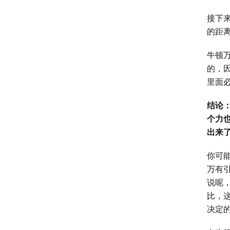
接下
的距
牛顿
的，
里面
结论
个力
出来
你可
万有
说呢
比，
决定