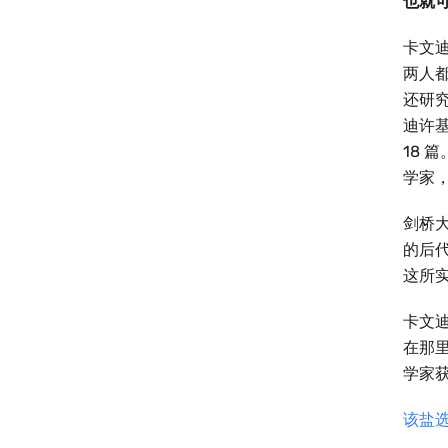
也就
卡文
两人
还研
迪许
18
学家
剑桥
的后代
这所
卡文
在那里
学家
该盐选