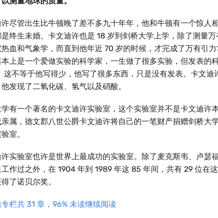
可以测量地球的质量。
迪许尽管出生比牛顿晚了差不多九十年年，他和牛顿有一个惊人
都是终生未婚。卡文迪许也是 18 岁到剑桥大学上学，除了测量
究热血和气象学，而直到他年近 70 岁的时候，才完成了万有引
基本上是一个爱做实验的科学家，一生做了很多实验，但发表的
 篇。这不等于他写得少，他写了很多东西，只是没有发表。卡文迪
，他发现了二氧化碳、氢气以及硝酸。
大学有一个著名的卡文迪许实验室，这个实验室并不是卡文迪许
亲属，德文郡八世公爵卡文迪许将自己的一笔财产捐赠剑桥大学，于
实验室。
迪许实验室也许是世界上最成功的实验室。除了麦克斯韦、卢瑟
工作过之外，在 1904 年到 1989 年这 85 年间，共有 29 
获得了诺贝尔奖。
专栏共 31 章，96% 未读继续阅读