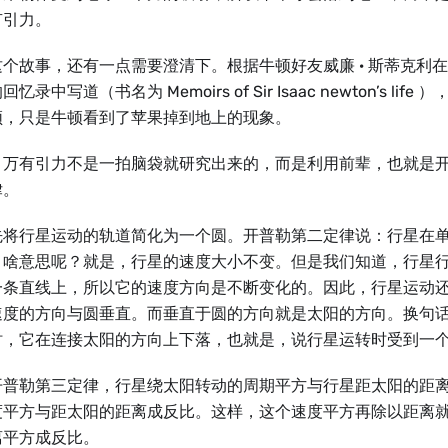
有引力。
个故事，还有一点需要澄清下。根据牛顿好友威廉 · 斯蒂克利在 1
忆录中写道（书名为 Memoirs of Sir Isaac newton’s li
顿，只是牛顿看到了苹果掉到地上的现象。
，万有引力不是一拍脑袋就研究出来的，而是利用前辈，也就是
律。
先将行星运动的轨道简化为一个圆。开普勒第二定律说：行星在
，啥意思呢？就是，行星的速度大小不变。但是我们知道，行星
一条直线上，所以它的速度方向是不断变化的。因此，行星运动
速度的方向与圆垂直。而垂直于圆的方向就是太阳的方向。换句
时，它在连接太阳的方向上下落，也就是，说行星运转时受到一
开普勒第三定律，行星绕太阳转动的周期平方与行星距太阳的距
度平方与距太阳的距离成反比。这样，这个速度平方再除以距离
离平方成反比。