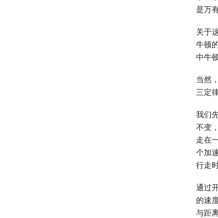
是万
关于这
牛顿的回
中牛
当然
三定
我们
不变
走在
个加
行走
通过
的速
与距