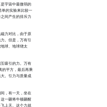
算是宇宙中最微弱的
简单的实验来比较一
棒之间产生的排斥力
电磁力对比，由于原
磁力。但是，万有引
绕地球、地球绕太
相互吸引的力。万有
距离的平方，最后再乘
越大。引力与质量成
期间，有一天，坐在
，这一砸将牛顿砸醒
是飞上天。这个力就