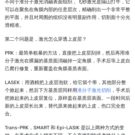
不同于准分子激光消融表面组织，飞秒激光是隔山打牛，它
可以在聚焦在角膜内部的任意层次，精确削出一个非常平整
的平面，并且对周围的组织没有明显副作用，切割面十分光
滑精准。
第二个问题是，激光怎么穿透上皮层？
PRK：最简单粗暴的方法，直接把上皮层刮掉，然后再用准
分子激光在裸漏的基质面消融掉一定角膜，手术后等上皮自
己爬行修复，重新覆盖在角膜基质表面。
LASEK：用酒精把上皮层泡软，给它留个蒂，其他部分整
个掀起来，然后下方基质层同样用
准分子激光切削
，手术后
把掀起来的上皮层复位，原样盖在基质层表面。一段时间后
新的上皮层长出来，替代原来掀起来的上皮，伤口完全愈
合。
Trans-PRK，SMART 和 Epi-LASIK 是以上两种方式的变