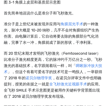
图 3-1 角膜上皮层和基质层示意图
首先简单地说说什么是准分子和飞秒激光。
准分子是上世纪末被发现并应用与
角膜屈光手术
的一种激
光，脉冲大概是 10-20 纳秒，几乎不会对角膜组织产生热
伤害。由电脑计算后，它自动将要去除的角膜部分气化消
融，完事了水一冲，角膜就成了新的形状，干净利落。
而 20 世纪末期才发明的飞秒激光（Femtosecond laser）
比准分子激光精度更高，它的脉冲约千万亿分之一秒。飞秒
激光的基础技术，名字跟闹着玩一样，叫「
啁啾脉冲放大技
术
」，但这个有着可爱名字的技术可是一鸣惊人，一举获得
了 2018 年的
诺贝尔物理学奖
，在诺贝尔评审文件中也明确
提到，授奖的依据之一就是
全飞秒激光近视眼手术
的应用。
全飞秒 SMILE 手术示意图更是被用作关键科学背景图出现
在了 2018 诺贝尔物理学奖发布现场。