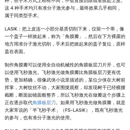
种，在手术方式上稍有不同，不会直接刮除或者掀起上皮。
这 4 种手术均只有准分子激光参与，最终效果几乎相同，
属于同类型手术。
LASIK：把上皮连一小部分基质切削下来，仅留一个蒂，像
一个盖子一样掀起来，称为「角膜瓣」，然后在下方裸露的
地方用准分子激光切削，手术后把掀起来的盖子复位，原样
盖在表面。
制作角膜瓣可以使用全自动机械性的角膜板层刀片开，也可
以使用飞秒激光。飞秒激光做角膜瓣比角膜板层刀更有优
势，更加精确，很像武侠小说里描述的，某位少侠在大树前
挥掌，大树纹丝不动，大家围拢观察，却发现树干已经横腰
截断，断面如镜面般整齐，所以飞秒激光在做瓣这个步骤上
正在逐步取代
角膜板层刀
。如果用飞秒激光做角膜瓣，就是
大家常说的「半飞秒手术」（FS-LASIK），既有飞秒激光
的参与，也有准分子激光的使用。