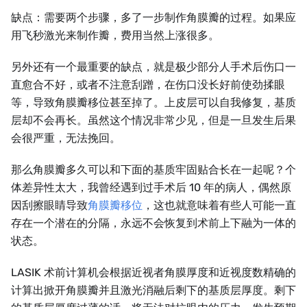
缺点：需要两个步骤，多了一步制作角膜瓣的过程。如果应
用飞秒激光来制作瓣，费用当然上涨很多。
另外还有一个最重要的缺点，就是极少部分人手术后伤口一
直愈合不好，或者不注意刮蹭，在伤口没长好前使劲揉眼
等，导致角膜瓣移位甚至掉了。上皮层可以自我修复，基质
层却不会再长。虽然这个情况非常少见，但是一旦发生后果
会很严重，无法挽回。
那么角膜瓣多久可以和下面的基质牢固贴合长在一起呢？个
体差异性太大，我曾经遇到过手术后 10 年的病人，偶然原
因刮擦眼睛导致
角膜瓣移位
，这也就意味着有些人可能一直
存在一个潜在的分隔，永远不会恢复到术前上下融为一体的
状态。
LASIK 术前计算机会根据近视者角膜厚度和近视度数精确的
计算出掀开角膜瓣并且激光消融后剩下的基质层厚度。剩下