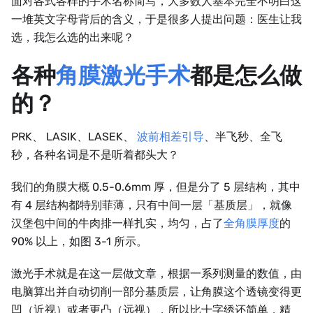
面对各式各样的手术名称简写，大多数人基本完全不明白这
一堆英文字母背后的含义，于是很多人提出问题：医生让我
选，我怎么选的出来呢？
各种
角膜激光手术
都是怎么做
的？
PRK、 LASIK、LASEK、
波前相差引导
、半飞秒、全飞
秒，各种名词是不是听着都头大？
我们的角膜大概 0.5-0.6mm 厚，但是分了 5 层结构，其中
有 4 层结构都特别菲薄，只有中间一层「基质层」，就像
汉堡包中间的牛肉排一样扎实，均匀，占了
全角膜厚度
的
90% 以上，如图 3-1 所示。
激光手术就是在这一层做文章，根据一系列测量的数值，由
电脑算出并自动切削一部分基质层，让角膜这个透镜变得更
凹（近视）或者更凸（远视），所以比十字绣还简单，精