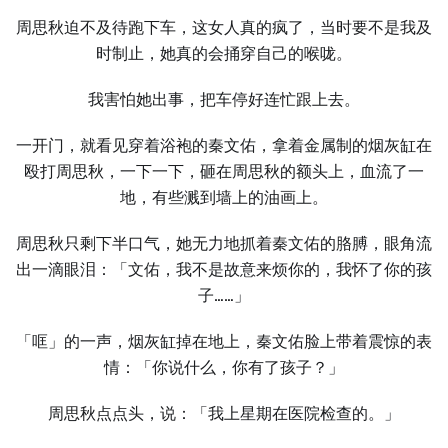
周思秋迫不及待跑下车，这女人真的疯了，当时要不是我及
时制止，她真的会捅穿自己的喉咙。
我害怕她出事，把车停好连忙跟上去。
一开门，就看见穿着浴袍的秦文佑，拿着金属制的烟灰缸在
殴打周思秋，一下一下，砸在周思秋的额头上，血流了一
地，有些溅到墙上的油画上。
周思秋只剩下半口气，她无力地抓着秦文佑的胳膊，眼角流
出一滴眼泪：「文佑，我不是故意来烦你的，我怀了你的孩
子……」
「哐」的一声，烟灰缸掉在地上，秦文佑脸上带着震惊的表
情：「你说什么，你有了孩子？」
周思秋点点头，说：「我上星期在医院检查的。」