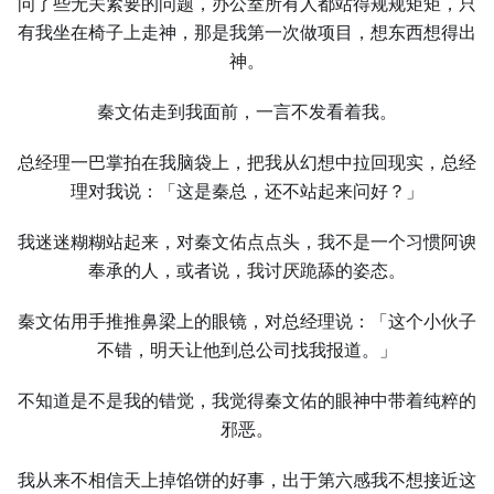
问了些无关紧要的问题，办公室所有人都站得规规矩矩，只
有我坐在椅子上走神，那是我第一次做项目，想东西想得出
神。
秦文佑走到我面前，一言不发看着我。
总经理一巴掌拍在我脑袋上，把我从幻想中拉回现实，总经
理对我说：「这是秦总，还不站起来问好？」
我迷迷糊糊站起来，对秦文佑点点头，我不是一个习惯阿谀
奉承的人，或者说，我讨厌跪舔的姿态。
秦文佑用手推推鼻梁上的眼镜，对总经理说：「这个小伙子
不错，明天让他到总公司找我报道。」
不知道是不是我的错觉，我觉得秦文佑的眼神中带着纯粹的
邪恶。
我从来不相信天上掉馅饼的好事，出于第六感我不想接近这