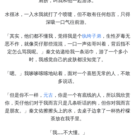
肩膀，叫我和他一起游泳。
水很冰，一入水我就打了个喷嚏，但不敢有任何怨言，只得
深吸一口气往前游。
「其实，他们都不懂我，觉得我是个
纨绔子弟
，生性歹毒无
恶不作，就像奀仔那些混混，一口一声佑哥叫着，背后指不
定怎么骂我呢。」秦文佑递给我一条浴巾，游了一个多小
时，我感觉自己的皮肤都没知觉了。
「嗯。」我哆哆嗦嗦地站着，面对一个喜怒无常的人，不敢
多说话。
「但是你不一样，
元古
，你是一个有底线的人，所以我欣赏
你，奀仔他们对于我而言只是几条听话的狗，但你对我而言
是朋友。」秦文佑擦擦头上的水，去桌子边拿了一杯热柠檬
茶放在我手里。
「我……不大懂。」