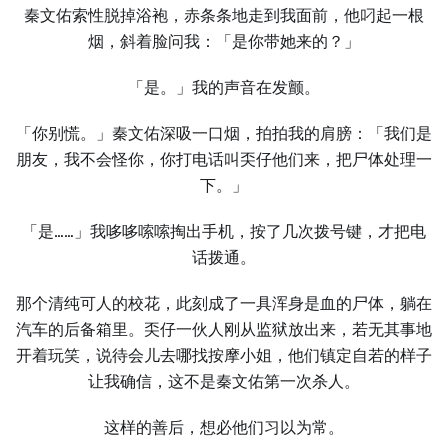
秦文佑索性脱掉浴袍，赤条条地走到我面前，他叼起一根
烟，斜着脸问我：「是你带她来的？」
「是。」我的声音在发颤。
「你别慌。」秦文佑深吸一口烟，拍拍我的肩膀：「我们是
朋友，我不会怪你，你打电话叫奀仔他们来，把尸体处理一
下。」
「是……」我哆哆嗦嗦掏出手机，按了几次拨号键，才把电
话拨通。
那个清纯可人的校花，此刻成了一具浑身是血的尸体，躺在
汽车的后备箱里。奀仔一伙人刚从监狱放出来，若无其事地
开着玩笑，说待会儿去哪找按摩小姐，他们镇定自若的样子
让我确信，这不是秦文佑第一次杀人。
这样的善后，想必他们习以为常。