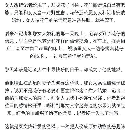
女人想把记者给甩了，却被花仔阻拦，花仔撒谎说自己有老
婆，只能和女人当一对野鸳鸯，花仔还怂恿女人和记者完成
婚约，女人被花仔的浓情蜜意冲昏头脑，就答应了。
后来在记者和那女人婚礼的那一天晚上，记者收到了花仔的
信息，里面全是他老婆和花仔的偷情视频，在车上、在男厕
所、甚至在自己家里的床上……视频里女人一边夸赞着花仔
的技术，一边辱骂着记者的无能。
那天本该是记者人生中最快乐的日子，却成为了他的地狱。
他眼睛血红的质问妻子为何要这样做，那女人索性破罐子破
摔，说要不是花仔有老婆谁愿意跟你这个烂人结婚，记者上
前掐住那女人的脖子，那女人见状不妙连忙求饶，记者想起
往日的感情松开手，哪料到那女人拿起旁边的水果刀就刺过
来，红色的血点燃了所有的暴戾，记者终于失去了理智。
这就是秦文佑钟爱的游戏，一种把人变成原始动物的恶趣味