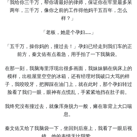
「我给你三千万，帮你请最好的律师，保证你在牢里最多呆
两年，三千万，像你之前的工作得他妈干五百年，怎么
样？」
「老板，她是个孕妇……」
「五千万，操你妈的，撞过去！」孕妇已经走到我们车的正
前方，秦文佑有点着急，用手拍了一下我脑袋。
在那一刻，我脑海里浮现出很多画面，我妹妹躺在病床上的
模样，出租屋里空空的冰箱，还有经理对我破口大骂的样
子，我咬咬牙，把脚踩在油门上，就在此时，那个孕妇转过
脸看了我们一眼，眼神有点慌乱，手紧紧地挡在肚子前。
我终究没有撞过去，就像浑身脱力一般，瘫在靠背上大口喘
息。
秦文佑又给了我脑袋一下，坐回到后座上，我看了一眼后视
镜，他的表情无比阴鸷。