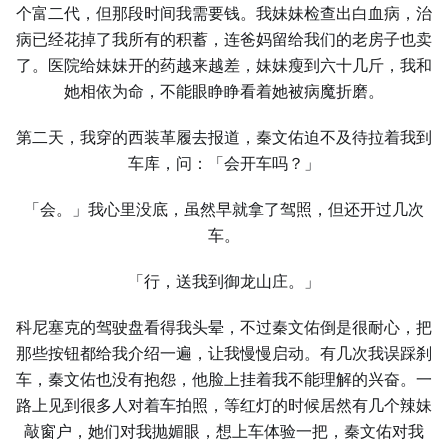
个富二代，但那段时间我需要钱。我妹妹检查出白血病，治
病已经花掉了我所有的积蓄，连爸妈留给我们的老房子也卖
了。医院给妹妹开的药越来越差，妹妹瘦到六十几斤，我和
她相依为命，不能眼睁睁看着她被病魔折磨。
第二天，我穿的西装革履去报道，秦文佑迫不及待拉着我到
车库，问：「会开车吗？」
「会。」我心里没底，虽然早就拿了驾照，但还开过几次
车。
「行，送我到御龙山庄。」
科尼塞克的驾驶盘看得我头晕，不过秦文佑倒是很耐心，把
那些按钮都给我介绍一遍，让我慢慢启动。有几次我误踩刹
车，秦文佑也没有抱怨，他脸上挂着我不能理解的兴奋。一
路上见到很多人对着车拍照，等红灯的时候居然有几个辣妹
敲窗户，她们对我抛媚眼，想上车体验一把，秦文佑对我