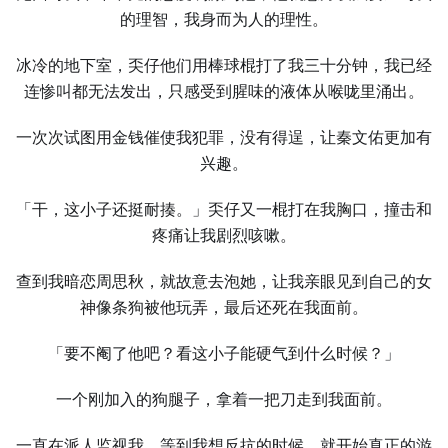
的理智，我身而为人的理性。
冰冷的地下室，奀仔他们用棒球棍打了我三十分钟，我已经
连惨叫都无法发出，只感受到腥味的液体从喉咙里涌出。
一次次试图用金钱催使我犯罪，没有得逞，让秦文佑更加有
兴趣。
「干，这小子还挺耐揍。」奀仔又一棍打在我胸口，撞击和
疼痛让我剧烈咳嗽。
查到我暗恋周思秋，就故意去泡她，让我亲眼见到自己的女
神像条狗被他玩弄，最后还死在我面前。
「要不阉了他吧？看这小子能硬气到什么时候？」
一个刚加入的狗腿子，拿着一把刀走到我面前。
一直在派人监视我，等到我想反抗的时候，就开始真正的游