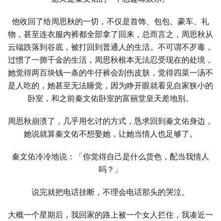
他收回了给周思秋的一切，不仅是首饰、包包、豪车、礼
物，甚至连衣服内裤都全部拿了回来，总而言之，周思秋从
云端跌落到谷底，被打回到普通人的生活。不可谓不歹毒，
过惯了一掷千金的生活，周思秋根本无法忍受现在的处境，
她觉得两百块钱一条的牛仔裤会刮伤皮肤，觉得四菜一汤不
是人吃的，她甚至无法睡觉，因为睁开眼就看见自家狭小的
卧室，和之前秦文佑卧室的富丽堂皇天差地别。
周思秋崩溃了，几乎用乞讨的方式，恳求回到秦文佑身边，
她说就算秦文佑不想娶她，让她当情人也足够了。
秦文佑冷冷地说：「你觉得自己是什么货色，配当我情人
吗？」
说完就把电话挂断，不理会电话那头的哭泣。
大概一个星期后，我回家的路上被一个女人拦住，我凑近一