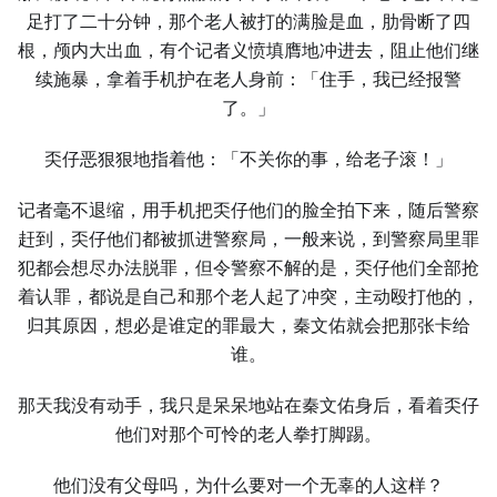
足打了二十分钟，那个老人被打的满脸是血，肋骨断了四
根，颅内大出血，有个记者义愤填膺地冲进去，阻止他们继
续施暴，拿着手机护在老人身前：「住手，我已经报警
了。」
奀仔恶狠狠地指着他：「不关你的事，给老子滚！」
记者毫不退缩，用手机把奀仔他们的脸全拍下来，随后警察
赶到，奀仔他们都被抓进警察局，一般来说，到警察局里罪
犯都会想尽办法脱罪，但令警察不解的是，奀仔他们全部抢
着认罪，都说是自己和那个老人起了冲突，主动殴打他的，
归其原因，想必是谁定的罪最大，秦文佑就会把那张卡给
谁。
那天我没有动手，我只是呆呆地站在秦文佑身后，看着奀仔
他们对那个可怜的老人拳打脚踢。
他们没有父母吗，为什么要对一个无辜的人这样？