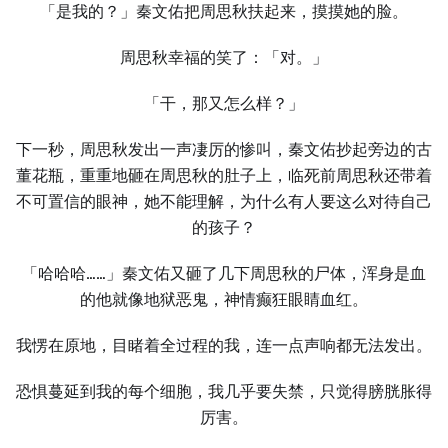
「是我的？」秦文佑把周思秋扶起来，摸摸她的脸。
周思秋幸福的笑了：「对。」
「干，那又怎么样？」
下一秒，周思秋发出一声凄厉的惨叫，秦文佑抄起旁边的古
董花瓶，重重地砸在周思秋的肚子上，临死前周思秋还带着
不可置信的眼神，她不能理解，为什么有人要这么对待自己
的孩子？
「哈哈哈……」秦文佑又砸了几下周思秋的尸体，浑身是血
的他就像地狱恶鬼，神情癫狂眼睛血红。
我愣在原地，目睹着全过程的我，连一点声响都无法发出。
恐惧蔓延到我的每个细胞，我几乎要失禁，只觉得膀胱胀得
厉害。