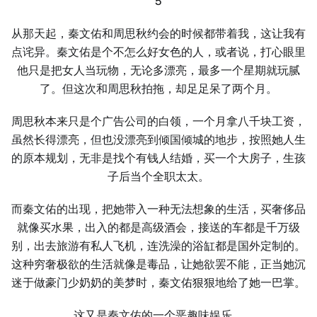
5
从那天起，秦文佑和周思秋约会的时候都带着我，这让我有
点诧异。秦文佑是个不怎么好女色的人，或者说，打心眼里
他只是把女人当玩物，无论多漂亮，最多一个星期就玩腻
了。但这次和周思秋拍拖，却足足呆了两个月。
周思秋本来只是个广告公司的白领，一个月拿八千块工资，
虽然长得漂亮，但也没漂亮到倾国倾城的地步，按照她人生
的原本规划，无非是找个有钱人结婚，买一个大房子，生孩
子后当个全职太太。
而秦文佑的出现，把她带入一种无法想象的生活，买奢侈品
就像买水果，出入的都是高级酒会，接送的车都是千万级
别，出去旅游有私人飞机，连洗澡的浴缸都是国外定制的。
这种穷奢极欲的生活就像是毒品，让她欲罢不能，正当她沉
迷于做豪门少奶奶的美梦时，秦文佑狠狠地给了她一巴掌。
这又是秦文佑的一个恶趣味娱乐。