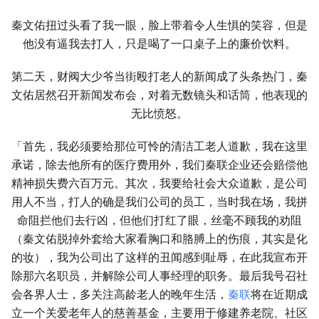
秦文佑扭过头看了我一眼，脸上带着令人生惧的笑容，但是
他没有逼我去打人，只是喝了一口桌子上的廉价饮料。
第二天，财阀大少爷当街殴打老人的新闻成了头条热门，秦
文佑居然召开新闻发布会，对着无数镜头和话筒，他表现的
无比愤怒。
「首先，我必须要给那位可怜的清洁工老人道歉，我在这里
承诺，除去他所有的医疗费用外，我们秦联企业还会赔偿他
精神损失费六百万元。其次，我要给社会大众道歉，是公司
用人不当，打人的确是我们公司的员工，当时我在场，我拼
命阻拦他们去行凶，但他们打红了眼，丝毫不顾我的劝阻
（秦文佑脱掉外套给大家看胸口和胳膊上的伤痕，其实是化
的妆），我为公司出了这样的丑闻感到耻辱，在此我宣布开
除那六名职员，并解除公司人事经理的职务。最后我号召社
会各界人士，多关注高龄老人的晚年生活，
秦联
将在近期成
立一个关爱老年人的慈善基金，主要用于修建养老院、社区