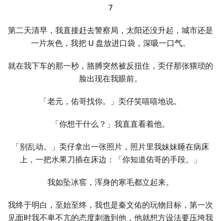
7
第二天清早，我直接赶去警察局，太阳还没升起，城市还是
一片灰色，我把 U 盘放进口袋，深吸一口气。
就在我下车的那一秒，胳膊突然被反扭住，奀仔那张猥琐的
脸出现在我眼前。
「老元，佑哥找你。」奀仔笑嘻嘻地说。
「你想干什么？」我直直看着他。
「别乱动。」奀仔拿出一张照片，照片里我妹妹睡在病床
上，一把水果刀插在床边：「你知道佑哥的手段。」
我如坠冰窖，浑身的寒毛都立起来。
我终于明白，至始至终，我也是秦文佑的玩物目标，第一次
见面时我不卑不亢的态度刺激到他，他就想方设法要压垮我