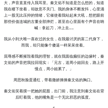
大，声音直直传入我耳里。秦文佑不知道是怎么想的，知道
我在楼下坐着，却故意不关门。我的身体不断发抖，心里涌
上一股无比压抑的情绪，它催使着我站起来大吼，想把眼前
那些价值连城的古董全部摔烂，甚至在心里面有个声音在呐
喊：拿起刀，冲上去……
我从小到大唯一喜欢过的女生，在我最讨厌的富二代身下，
而我，却只能像个傻逼一样呆呆坐着。
屈辱感不断摧毁着我的理智，就在我面临癫狂的边缘时，秦
文佑的声音把我拉回现实：「元古，送周小姐回去，路上开
慢点，周小姐累了。」
周思秋脸蛋通红，带着撒娇捶捶秦文佑的胸口。
秦文佑笑着摸一把她的屁股，出门前，我注意到秦文佑在背
后盯着我，他的嘴角是一个无比邪恶的弧度。