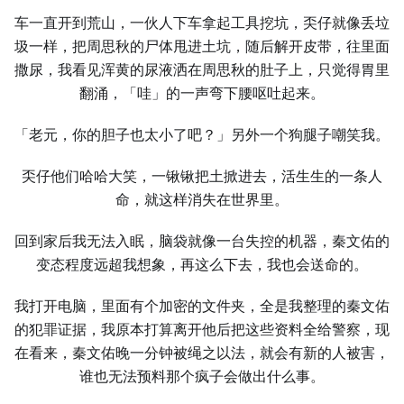
车一直开到荒山，一伙人下车拿起工具挖坑，奀仔就像丢垃
圾一样，把周思秋的尸体甩进土坑，随后解开皮带，往里面
撒尿，我看见浑黄的尿液洒在周思秋的肚子上，只觉得胃里
翻涌，「哇」的一声弯下腰呕吐起来。
「老元，你的胆子也太小了吧？」另外一个狗腿子嘲笑我。
奀仔他们哈哈大笑，一锹锹把土掀进去，活生生的一条人
命，就这样消失在世界里。
回到家后我无法入眠，脑袋就像一台失控的机器，秦文佑的
变态程度远超我想象，再这么下去，我也会送命的。
我打开电脑，里面有个加密的文件夹，全是我整理的秦文佑
的犯罪证据，我原本打算离开他后把这些资料全给警察，现
在看来，秦文佑晚一分钟被绳之以法，就会有新的人被害，
谁也无法预料那个疯子会做出什么事。