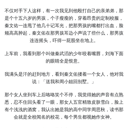
不仅对手下人这样，有一次我见到他殴打自己的亲弟弟，那
是个十五六岁的男孩，个子瘦瘦的，穿着昂贵的定制校服，
秦文佑一连甩了他几十记耳光，把那男孩的嘴都打出血，脸
颊高高肿起，秦文佑在那男孩耳边小声说了些什么，那男孩
连连摇头，吓得一屁股坐在地上。
上车前，我看到那个叫做秦武滔的少年咬着嘴唇，刘海下面
的眼睛全是恨意。
我满头是汗的赶到地方，看到秦文佑搂着一个女人，他对我
说：「送我和周小姐回别墅。」
那个女人坐到车上后咯咯笑个不停，我觉得她的声音有点熟
悉，忍不住回头看了一眼，那女人五官精致皮肤雪白，脸上
有个浅浅的酒窝，我认出她是我的高中同学周思秋，读书那
会就是全校闻名的校花，每个男生都视她作女神。