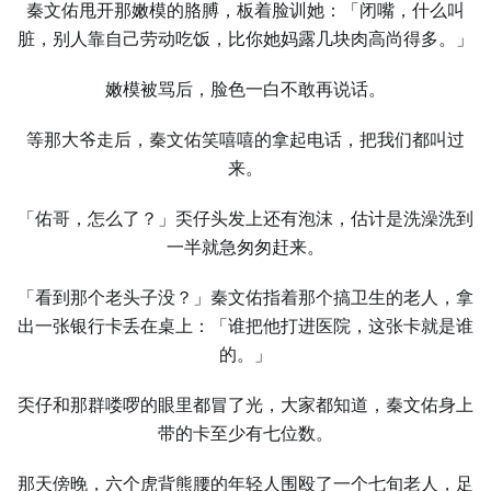
秦文佑甩开那嫩模的胳膊，板着脸训她：「闭嘴，什么叫
脏，别人靠自己劳动吃饭，比你她妈露几块肉高尚得多。」
嫩模被骂后，脸色一白不敢再说话。
等那大爷走后，秦文佑笑嘻嘻的拿起电话，把我们都叫过
来。
「佑哥，怎么了？」奀仔头发上还有泡沫，估计是洗澡洗到
一半就急匆匆赶来。
「看到那个老头子没？」秦文佑指着那个搞卫生的老人，拿
出一张银行卡丢在桌上：「谁把他打进医院，这张卡就是谁
的。」
奀仔和那群喽啰的眼里都冒了光，大家都知道，秦文佑身上
带的卡至少有七位数。
那天傍晚，六个虎背熊腰的年轻人围殴了一个七旬老人，足