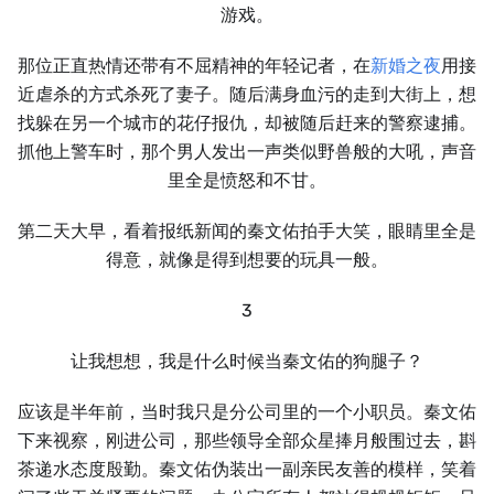
游戏。
那位正直热情还带有不屈精神的年轻记者，在
新婚之夜
用接
近虐杀的方式杀死了妻子。随后满身血污的走到大街上，想
找躲在另一个城市的花仔报仇，却被随后赶来的警察逮捕。
抓他上警车时，那个男人发出一声类似野兽般的大吼，声音
里全是愤怒和不甘。
第二天大早，看着报纸新闻的秦文佑拍手大笑，眼睛里全是
得意，就像是得到想要的玩具一般。
3
让我想想，我是什么时候当秦文佑的狗腿子？
应该是半年前，当时我只是分公司里的一个小职员。秦文佑
下来视察，刚进公司，那些领导全部众星捧月般围过去，斟
茶递水态度殷勤。秦文佑伪装出一副亲民友善的模样，笑着