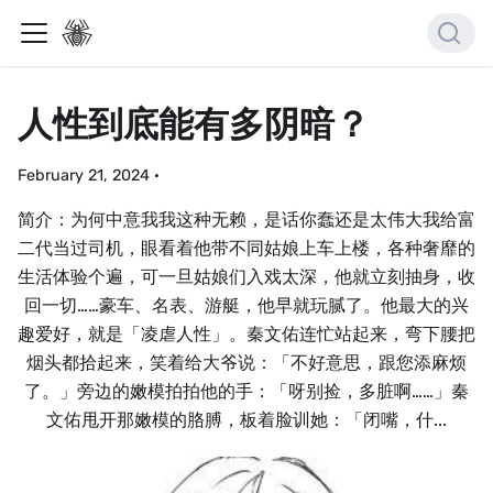
人性到底能有多阴暗？
February 21, 2024
·
简介：为何中意我我这种无赖，是话你蠢还是太伟大我给富
二代当过司机，眼看着他带不同姑娘上车上楼，各种奢靡的
生活体验个遍，可一旦姑娘们入戏太深，他就立刻抽身，收
回一切……豪车、名表、游艇，他早就玩腻了。他最大的兴
趣爱好，就是「凌虐人性」。秦文佑连忙站起来，弯下腰把
烟头都拾起来，笑着给大爷说：「不好意思，跟您添麻烦
了。」旁边的嫩模拍拍他的手：「呀别捡，多脏啊……」秦
文佑甩开那嫩模的胳膊，板着脸训她：「闭嘴，什...