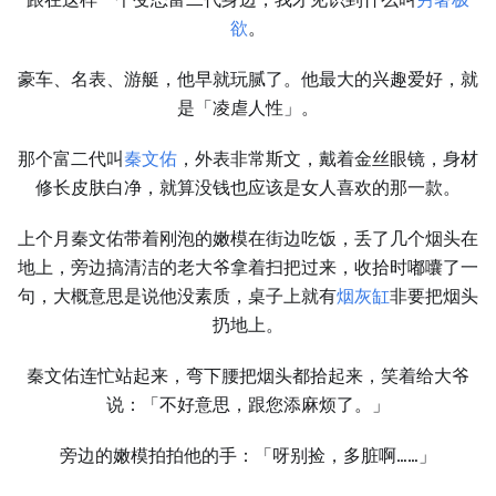
欲
。
豪车、名表、游艇，他早就玩腻了。他最大的兴趣爱好，就
是「凌虐人性」。
那个富二代叫
秦文佑
，外表非常斯文，戴着金丝眼镜，身材
修长皮肤白净，就算没钱也应该是女人喜欢的那一款。
上个月秦文佑带着刚泡的嫩模在街边吃饭，丢了几个烟头在
地上，旁边搞清洁的老大爷拿着扫把过来，收拾时嘟囔了一
句，大概意思是说他没素质，桌子上就有
烟灰缸
非要把烟头
扔地上。
秦文佑连忙站起来，弯下腰把烟头都拾起来，笑着给大爷
说：「不好意思，跟您添麻烦了。」
旁边的嫩模拍拍他的手：「呀别捡，多脏啊……」