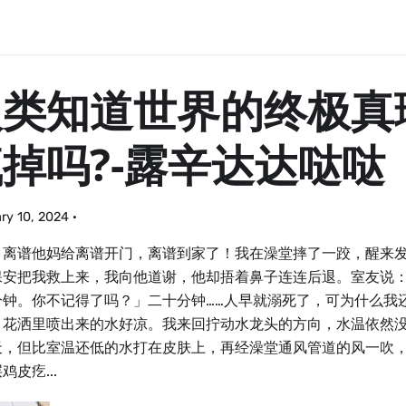
人类知道世界的终极真
掉吗?-露辛达达哒哒
ry 10, 2024
·
：离谱他妈给离谱开门，离谱到家了！我在澡堂摔了一跤，醒来
保安把我救上来，我向他道谢，他却捂着鼻子连连后退。室友说
分钟。你不记得了吗？」二十分钟……人早就溺死了，可为什么我还
。花洒里喷出来的水好凉。我来回拧动水龙头的方向，水温依然
天，但比室温还低的水打在皮肤上，再经澡堂通风管道的风一吹
鸡皮疙...