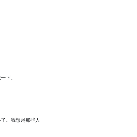
洗一下。
湿了。我想起那些人