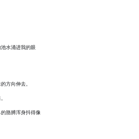
的池水涌进我的眼
来的方向伸去。
来。
己的胳膊浑身抖得像