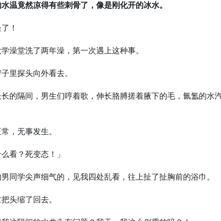
的水温竟然凉得有些刺骨了，像是刚化开的冰水。
怪了！
大学澡堂洗了两年澡，第一次遇上这种事。
帘子里探头向外看去。
长长的隔间，男生们哼着歌，伸长胳膊搓着腋下的毛，氤氲的水
正常，无事发生。
什么看？死变态！」
的男同学尖声细气的，见我四处乱看，往上扯了扯胸前的浴巾。
忙把头缩了回去。