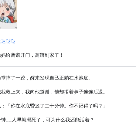
达达哒哒
他妈给离谱开门，离谱到家了！
澡堂摔了一跤，醒来发现自己正躺在水池底。
把我救上来，我向他道谢，他却捂着鼻子连连后退。
说：「你在水底昏迷了二十分钟。你不记得了吗？」
分钟……人早就溺死了，可为什么我还能活着？