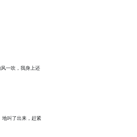
的风一吹，我身上还
」地叫了出来，赶紧