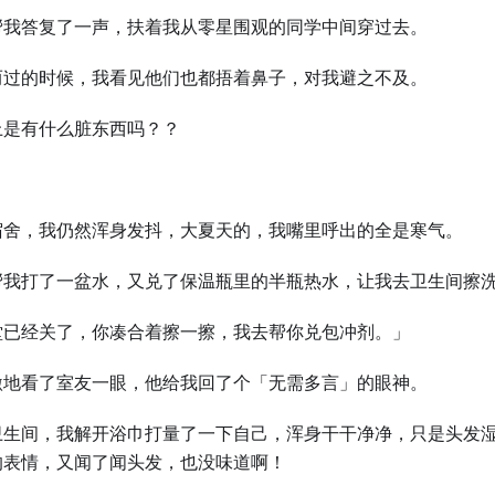
帮我答复了一声，扶着我从零星围观的同学中间穿过去。
而过的时候，我看见他们也都捂着鼻子，对我避之不及。
上是有什么脏东西吗？？
宿舍，我仍然浑身发抖，大夏天的，我嘴里呼出的全是寒气。
帮我打了一盆水，又兑了保温瓶里的半瓶热水，让我去卫生间擦
堂已经关了，你凑合着擦一擦，我去帮你兑包冲剂。」
激地看了室友一眼，他给我回了个「无需多言」的眼神。
卫生间，我解开浴巾打量了一下自己，浑身干干净净，只是头发
的表情，又闻了闻头发，也没味道啊！