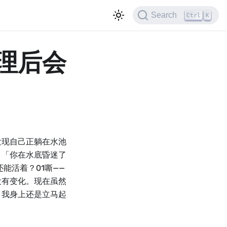
Search
Ctrl
K
理后会
发现自己正躺在水池
：「你在水底昏迷了
能活着？01嘶——
没有变化。现在虽然
，我身上还是立马起