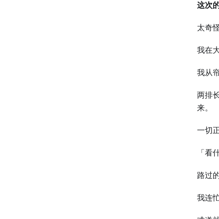
这次
太奇
我在
我从
两排
来。
一切
「看
路过
我连