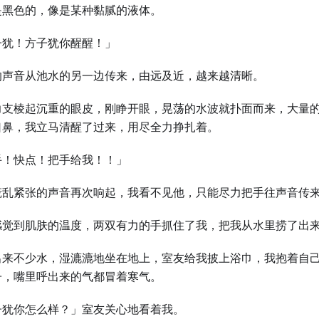
是黑色的，像是某种黏腻的液体。
子犹！方子犹你醒醒！」
的声音从池水的另一边传来，由远及近，越来越清晰。
力支棱起沉重的眼皮，刚睁开眼，晃荡的水波就扑面而来，大量
口鼻，我立马清醒了过来，用尽全力挣扎着。
手！快点！把手给我！！」
慌乱紧张的声音再次响起，我看不见他，只能尽力把手往声音传
感觉到肌肤的温度，两双有力的手抓住了我，把我从水里捞了出
出来不少水，湿漉漉地坐在地上，室友给我披上浴巾，我抱着自
子，嘴里呼出来的气都冒着寒气。
子犹你怎么样？」室友关心地看着我。