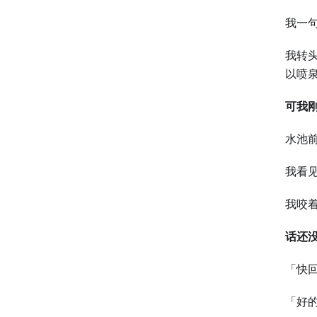
我一
我转
以喷
可我
水池
我看
我咬着
话还
「快
「好