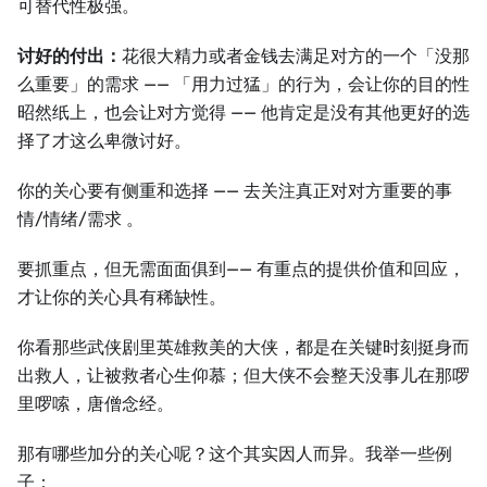
可替代性极强。
讨好的付出：
花很大精力或者金钱去满足对方的一个「没那
么重要」的需求 —— 「用力过猛」的行为，会让你的目的性
昭然纸上，也会让对方觉得 —— 他肯定是没有其他更好的选
择了才这么卑微讨好。
你的关心要有侧重和选择 —— 去关注真正对对方重要的事
情/情绪/需求 。
要抓重点，但无需面面俱到—— 有重点的提供价值和回应，
才让你的关心具有稀缺性。
你看那些武侠剧里英雄救美的大侠，都是在关键时刻挺身而
出救人，让被救者心生仰慕；但大侠不会整天没事儿在那啰
里啰嗦，唐僧念经。
那有哪些加分的关心呢？这个其实因人而异。我举一些例
子：