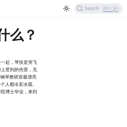
Search
Ctrl
K
什么？
住一起，琴技是突飞
神上受到的伤害，无
院钢琴教研室最漂亮
每个人都冷若冰霜。
学院博士毕业，来到