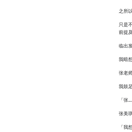
之所
只是
前提
临出
我暗
张老
我鼓
「张…
张美
「我想