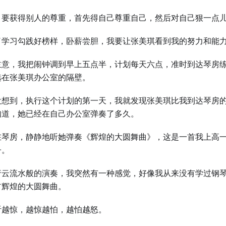
，要获得别人的尊重，首先得自己尊重自己，然后对自己狠一点儿
了学习勾践好榜样，卧薪尝胆，我要让张美琪看到我的努力和能
主意，我把闹钟调到早上五点半，计划每天六点，准时到达琴房
选在张美琪办公室的隔壁。
没想到，执行这个计划的第一天，我就发现张美琪比我到达琴房
知道，她已经在自己办公室弹奏了多久。
在琴房，静静地听她弹奏《辉煌的大圆舞曲》，这是一首我上高
子。
行云流水般的演奏，我突然有一种感觉，好像我从来没有学过钢
首辉煌的大圆舞曲。
听越惊，越惊越怕，越怕越怒。