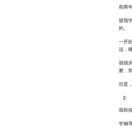
前两
据我
的。
一开
说，
我很
磨，
但是
我和
学钢