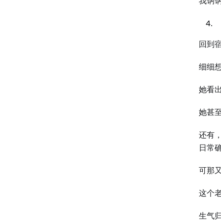
我讷
回到
细细
她看
她甚
还有
日常确
可那
这个
生气