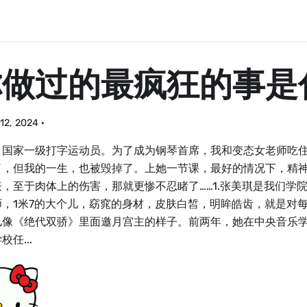
你做过的最疯狂的事是
12, 2024
·
：国家一级打字运动员。为了成为钢琴首席，我和变态女老师吃
了，但我的一生，也被毁掉了。上她一节课，最好的情况下，精
表，至于肉体上的伤害，那就更惨不忍睹了……1.张美琪是我们学
师，1米7的大个儿，窈窕的身材，皮肤白皙，明眸皓齿，就是对
儿像《绝代双骄》里面邀月宫主的样子。前两年，她在中央音乐
校任...