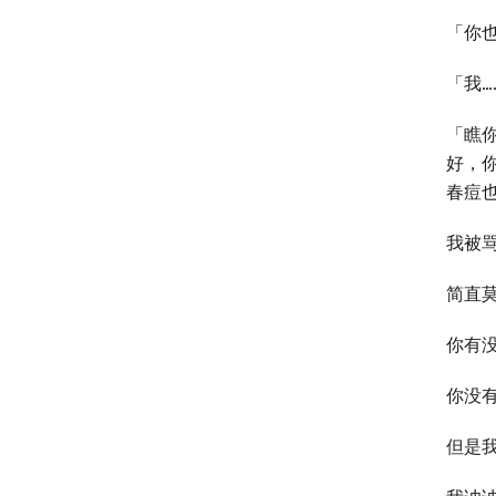
「你
「我…
「瞧
好，
春痘
我被
简直
你有
你没
但是