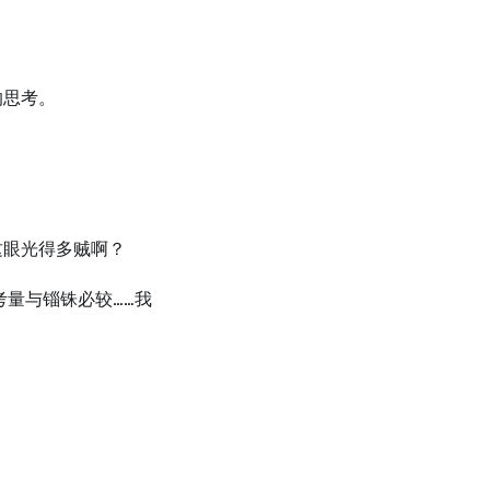
的思考。
；
这眼光得多贼啊？
考量与锱铢必较……我