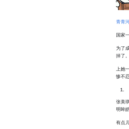
青青
国家
为了
掉了
上她
惨不忍
张美琪
明眸
有点