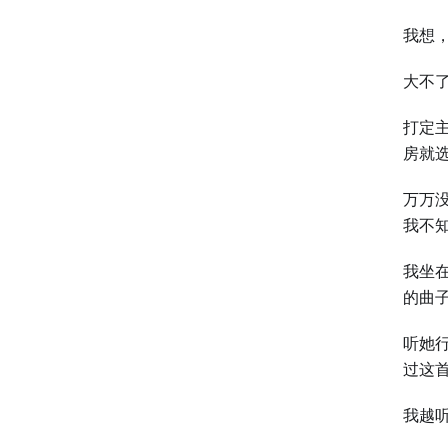
我想
大不
打定
房就
万万
我不
我坐
的曲
听她
过这
我越