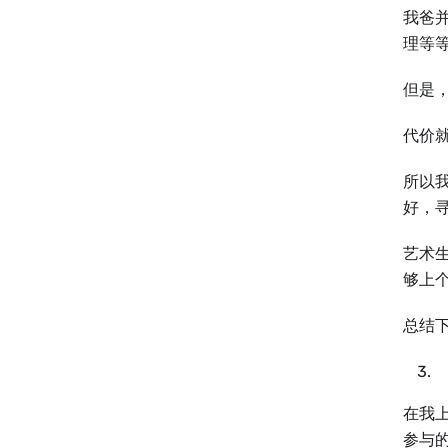
我爸
理等
但是
代价
所以
好，
艺术
够上
总结
在我
参与