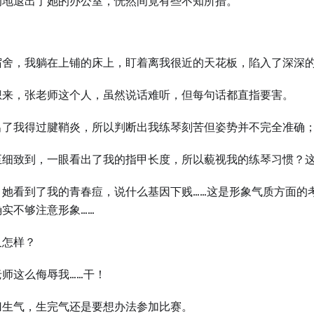
讷地退出了她的办公室，恍然间竟有些不知所措。
宿舍，我躺在上铺的床上，盯着离我很近的天花板，陷入了深深
想来，张老师这个人，虽然说话难听，但每句话都直指要害。
出了我得过腱鞘炎，所以判断出我练琴刻苦但姿势并不完全准确
至细致到，一眼看出了我的指甲长度，所以藐视我的练琴习惯？
，她看到了我的青春痘，说什么基因下贱……这是形象气质方面的
实不够注意形象……
又怎样？
老师这么侮辱我……干！
归生气，生完气还是要想办法参加比赛。