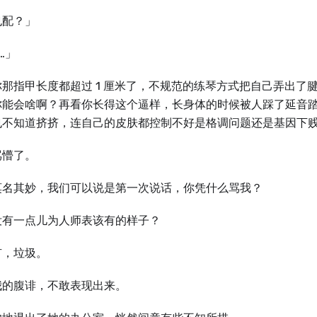
也配？」
…」
你那指甲长度都超过 1 厘米了，不规范的练琴方式把自己弄出了
你能会啥啊？再看你长得这个逼样，长身体的时候被人踩了延音
也不知道挤挤，连自己的皮肤都控制不好是格调问题还是基因下贱
骂懵了。
莫名其妙，我们可以说是第一次说话，你凭什么骂我？
没有一点儿为人师表该有的样子？
有，垃圾。
我的腹诽，不敢表现出来。