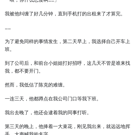
我被他纠缠了好几分钟，直到手机打的出租来了才算完。
……
为了避免同样的事情发生，第二天早上，我选择自己开车上
班。
到了公司后，和前台小姐姐打好招呼，这几天不管是谁来找
我，都不要开门。
然而，我低估了陈克的难缠。
一连三天，他都蹲点在我公司门口等我下班。
我出去晚了，他还会逮着我的同事打听。
第三天的晚上，他捧着一大束花，刚见我出来，就远远地挥
手，大声喊我的名字。