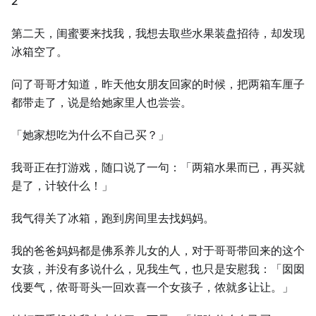
2
第二天，闺蜜要来找我，我想去取些水果装盘招待，却发现
冰箱空了。
问了哥哥才知道，昨天他女朋友回家的时候，把两箱车厘子
都带走了，说是给她家里人也尝尝。
「她家想吃为什么不自己买？」
我哥正在打游戏，随口说了一句：「两箱水果而已，再买就
是了，计较什么！」
我气得关了冰箱，跑到房间里去找妈妈。
我的爸爸妈妈都是佛系养儿女的人，对于哥哥带回来的这个
女孩，并没有多说什么，见我生气，也只是安慰我：「囡囡
伐要气，侬哥哥头一回欢喜一个女孩子，侬就多让让。」