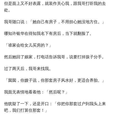
但是面上又不好表露，就装作关心我，跟我哥打听我的去
处。
我哥随口说：「她自己有房子，不用担心她没地方住。」
哪知许银华在得知我名下有房后，当下就翻脸了。
「谁家会给女儿买房的？」
然后她回了娘家，打电话告诉我哥，说要打掉孩子分手。
过了两天后，我哥来找我。
「囡囡，你嫂子说，你那套房子风水好，更适合养胎。」
我面无表情地看着他：「然后呢？」
他犹疑了一下，还是开口：「你把你那套过户到我头上来
吧，我们打算住那套！」