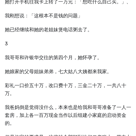
她打开手机往我卡上转了一万元：「想吃什么自己买。」、
我刚想说：「这根本不是钱的问题」
她已经继续和她的老姐妹煲电话粥去了。
3
我哥哥和许银华交往的第四个月，她怀孕了。
她娘家的父母姐妹弟弟，七大姑八大姨都来我家。
彩礼一口价五十万，改口费十万，三金二十万，一共八十
万。
我爸妈倒是觉得没什么，本来也是给我和哥哥准备了一人一
套房，加上各一百万现金当作以后组建小家庭的启动资金
的。