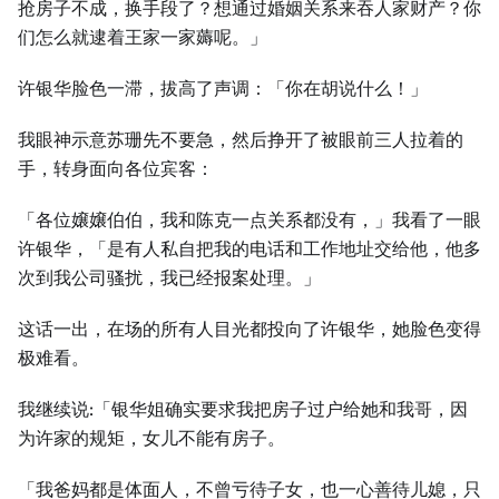
抢房子不成，换手段了？想通过婚姻关系来吞人家财产？你
们怎么就逮着王家一家薅呢。」
许银华脸色一滞，拔高了声调：「你在胡说什么！」
我眼神示意苏珊先不要急，然后挣开了被眼前三人拉着的
手，转身面向各位宾客：
「各位嬢嬢伯伯，我和陈克一点关系都没有，」我看了一眼
许银华，「是有人私自把我的电话和工作地址交给他，他多
次到我公司骚扰，我已经报案处理。」
这话一出，在场的所有人目光都投向了许银华，她脸色变得
极难看。
我继续说:「银华姐确实要求我把房子过户给她和我哥，因
为许家的规矩，女儿不能有房子。
「我爸妈都是体面人，不曾亏待子女，也一心善待儿媳，只