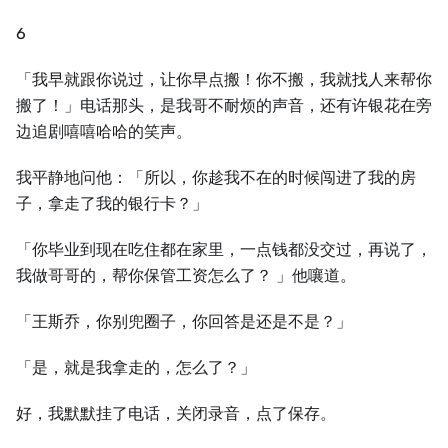
6
「我早就跟你说过，让你早点搬！你不搬，我就找人来帮你
搬了！」电话那头，是我哥不耐烦的声音，还有许银花在旁
边追剧嘻嘻哈哈的笑声。
我平静地问他：「所以，你趁我不在的时候闯进了我的房
子，拿走了我的银行卡？」
「你毕业到现在吃住都在家里，一点钱都没交过，再说了，
我做哥哥的，帮你保管工资怎么了？ 」他嚷道。
「王斯乔，你别兜圈子，你回答是还是不是？」
「是，就是我拿走的，怎么了？」
好，我默默挂了电话，关闭录音，点了保存。