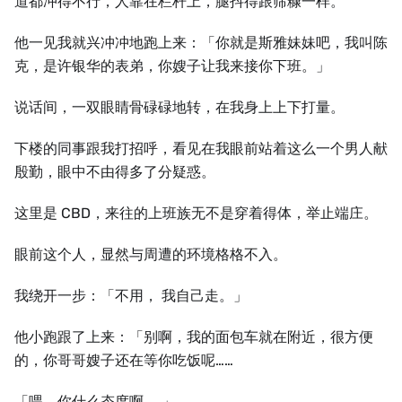
道都冲得不行，人靠在栏杆上，腿抖得跟筛糠一样。
他一见我就兴冲冲地跑上来：「你就是斯雅妹妹吧，我叫陈
克，是许银华的表弟，你嫂子让我来接你下班。」
说话间，一双眼睛骨碌碌地转，在我身上上下打量。
下楼的同事跟我打招呼，看见在我眼前站着这么一个男人献
殷勤，眼中不由得多了分疑惑。
这里是 CBD，来往的上班族无不是穿着得体，举止端庄。
眼前这个人，显然与周遭的环境格格不入。
我绕开一步：「不用， 我自己走。」
他小跑跟了上来：「别啊，我的面包车就在附近，很方便
的，你哥哥嫂子还在等你吃饭呢……
「喂，你什么态度啊……」