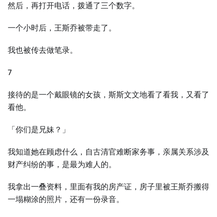
然后，再打开电话，拨通了三个数字。
一个小时后，王斯乔被带走了。
我也被传去做笔录。
7
接待的是一个戴眼镜的女孩，斯斯文文地看了看我，又看了
看他。
「你们是兄妹？」
我知道她在顾虑什么，自古清官难断家务事，亲属关系涉及
财产纠纷的事，是最为难人的。
我拿出一叠资料，里面有我的房产证，房子里被王斯乔搬得
一塌糊涂的照片，还有一份录音。