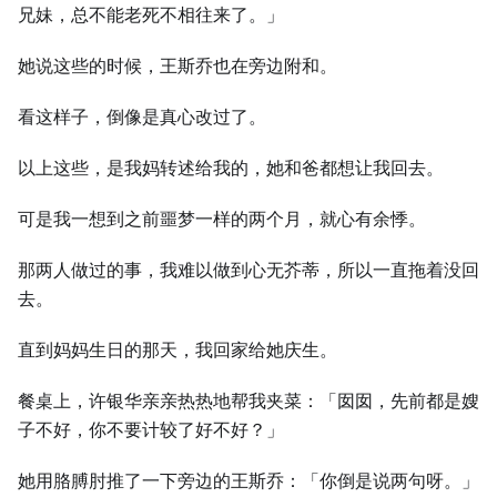
兄妹，总不能老死不相往来了。」
她说这些的时候，王斯乔也在旁边附和。
看这样子，倒像是真心改过了。
以上这些，是我妈转述给我的，她和爸都想让我回去。
可是我一想到之前噩梦一样的两个月，就心有余悸。
那两人做过的事，我难以做到心无芥蒂，所以一直拖着没回
去。
直到妈妈生日的那天，我回家给她庆生。
餐桌上，许银华亲亲热热地帮我夹菜：「囡囡，先前都是嫂
子不好，你不要计较了好不好？」
她用胳膊肘推了一下旁边的王斯乔：「你倒是说两句呀。」