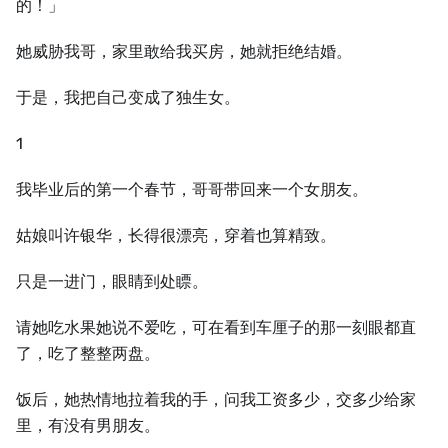
的！」
她威胁我哥，家里敢给我买房，她就拒绝结婚。
于是，我把自己变成了独生女。
1
我毕业后的第一个春节，哥哥带回来一个女朋友。
姑娘叫许银华，长得很漂亮，穿着也算精致。
只是一进门，眼睛到处瞟。
请她吃水果她说不爱吃，可在看到车厘子的那一刻眼都直
了，吃了整整两盘。
饭后，她热情地拉着我的手，问我工资多少，交多少给家
里，有没有男朋友。