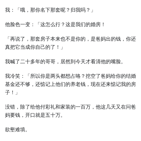
我：「哦，那你名下那套呢？归我吗？」
他脸色一变：「这怎么行？这是我们的婚房！
「再说了，那套房子本来也不是你的，是爸妈出的钱，你还
真把它当成你自己的了！」
我喊了二十多年的哥哥，居然到今天才看清他的嘴脸。
我冷笑：「所以你是两头都想占咯？挖空了爸妈给你的结婚
基金还不够，还惦记上他们的养老钱，现在还来惦记我的房
子！」
没错，除了给他付彩礼和家装的一百万，他这几天又在问爸
妈要钱，开口就是五十万。
欲壑难填。