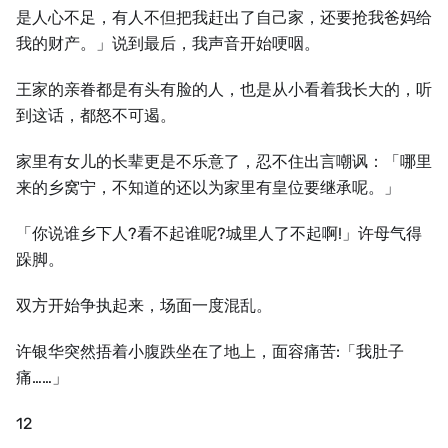
是人心不足，有人不但把我赶出了自己家，还要抢我爸妈给
我的财产。」说到最后，我声音开始哽咽。
王家的亲眷都是有头有脸的人，也是从小看着我长大的，听
到这话，都怒不可遏。
家里有女儿的长辈更是不乐意了，忍不住出言嘲讽：「哪里
来的乡窝宁，不知道的还以为家里有皇位要继承呢。」
「你说谁乡下人?看不起谁呢?城里人了不起啊!」许母气得
跺脚。
双方开始争执起来，场面一度混乱。
许银华突然捂着小腹跌坐在了地上，面容痛苦:「我肚子
痛……」
12