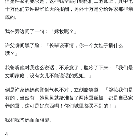
但是许家的要求是，这些钱全部打到他们二老账上，其中七
十万他们养许银华长大的报酬，另外十万是分给许家那些亲
戚的。
我在旁边问了一句：「嫁妆呢？」
许父瞬间黑了脸：「长辈谈事情，你一个女娃子插什么
嘴？」
我爸听他对我这么说话，不乐意了，脸冷了下来：「我们是
文明家庭，没有女儿不能说话的规矩。」
倒是许家妈妈察觉倒气氛不对，立刻赔笑道：「嫁妆我们是
有的，当然有，她舅舅就给准备了两床蚕丝被，都是自己家
养的蚕，这可是好东西啊！你们城里都买不到的！」
我和我爸妈面面相觑。
4