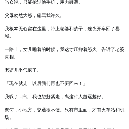
当众说，只能抢过他手机，用力砸毁。
父母勃然大怒，痛骂我许久。
我根本无心留在这里，带上老婆和孩子，连夜开车回了县
城。
一路上，女儿睡着的时候，我这才压抑着怒火，告诉了老婆
真相。
老婆几乎气疯了。
「现在就走！以后我们再也不要回来！」
我叹了口气，我也想赶紧走，离这种人越远越好。
奈何，小地方，交通很不便。只有市里面，才有火车站和机
场。