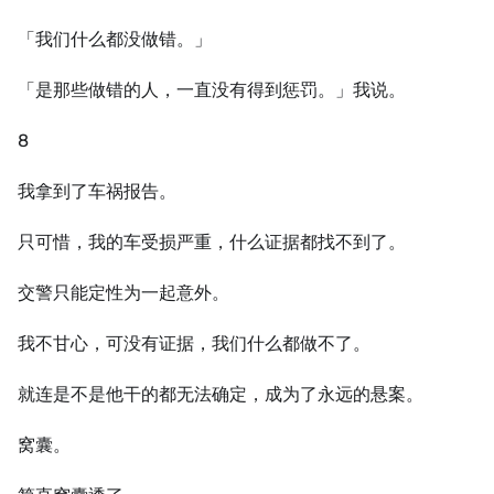
「我们什么都没做错。」
「是那些做错的人，一直没有得到惩罚。」我说。
8
我拿到了车祸报告。
只可惜，我的车受损严重，什么证据都找不到了。
交警只能定性为一起意外。
我不甘心，可没有证据，我们什么都做不了。
就连是不是他干的都无法确定，成为了永远的悬案。
窝囊。