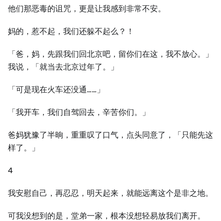
他们那恶毒的诅咒，更是让我感到非常不安。
妈的，惹不起，我们还躲不起么？！
「爸，妈，先跟我们回北京吧，留你们在这，我不放心。」
我说，「就当去北京过年了。」
「可是现在火车还没通……」
「我开车，我们自驾回去，辛苦你们。」
爸妈犹豫了半晌，重重叹了口气，点头同意了，「只能先这
样了。」
4
我安慰自己，再忍忍，明天起来，就能远离这个是非之地。
可我没想到的是，堂弟一家，根本没想轻易放我们离开。