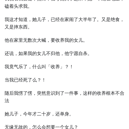
磕着头求我。
我这才知道，她儿子，已经在家闹了大半年了。又是绝食，
又是摔东西。
他在家里无数次大喊，要收养我的女儿。
还说，如果我的女儿不归他，他宁愿自杀。
我竟气乐了，什么叫「收养」？！
当我已经死了么？！
随后我愣了愣，突然意识到了一件事，这样的收养根本不合
法
她儿子，今年才二十岁，还单身。
无缘无故的，怎么会想要一个女儿？