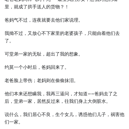
里，就成了拱手送人的货物？！
爸妈气不过，连夜就要去他们家说理。
我拗不过，又放心不下家里的老婆孩子，只能由着他们去
了。
可堂弟一家的无耻，超出了我的想象。
约莫一个小时后，爸妈回来了。
老爸脸上带伤；老妈则在偷偷抹泪。
他们本来还想瞒我，我再三逼问，才知道——爸妈去了之
后，堂弟一家，居然反过来，往我们身上大倒脏水。
说什么，我们居心不良，生个女儿，诱惑他们儿子，祸害他
们一家。