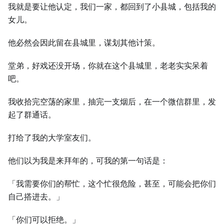
我就是要让他认定，我们一家，都回到了小县城，包括我的
女儿。
他必然会因此留在县城里，谋划其他计策。
堂弟，好戏还没开场，你就在这个县城里，老老实实呆着
吧。
我收拾完空荡的家里，抽完一支烟后，在一个微信群里，发
起了群通话。
打给了我的大学室友们。
他们以为我是来拜年的，可我的第一句话是：
「我需要你们的帮忙，这个忙很危险，甚至，可能会把你们
自己搭进去。」
「你们可以拒绝。」