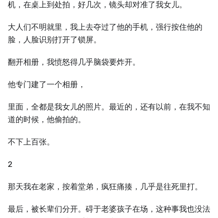
机，在桌上到处拍，好几次，镜头却对准了我女儿。
大人们不明就里，我上去夺过了他的手机，强行按住他的
脸，人脸识别打开了锁屏。
翻开相册，我愤怒得几乎脑袋要炸开。
他专门建了一个相册，
里面，全都是我女儿的照片。最近的，还有以前，在我不知
道的时候，他偷拍的。
不下上百张。
2
那天我在老家，按着堂弟，疯狂痛揍，几乎是往死里打。
最后，被长辈们分开。碍于老婆孩子在场，这种事我也没法