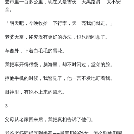
去市里一百多公里，现在又是雪夜，天黑路滑……太不安
全。
「明天吧，今晚收拾一下行李，天一亮我们就走。」
老婆无奈，终究没有更好的办法，也只能同意了。
车窗外，下着白毛毛的雪花。
我把车开得很慢，脑海里，却不时闪过，堂弟的脸。
摔他手机的时候，我瞥见了，他一言不发地盯着我。
眼神里，有说不上来的凶恶。
3
父母从老家回来后，我把真相告诉了他们。
老爸老妈同样气到半死——最宝贝的孙女，怎么到他们嘴