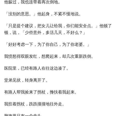
他躲过，我也连带着再次倒地。
「没别的意思。」他起身，不紧不慢地说。
「只是提个建议，把女儿让给我，你们能安全点。」他顿了
顿，说，「少些意外，多活几天，不好么？」
「好好考虑一下，为了你自己，为了你老婆。」
我愤怒得双眼发红，想爬起来，却几次重新跌倒。
医院里，已经有路人在往这边凑了。
堂弟见状，转身离开了。
有路人帮我捡来了拐杖，搀扶着我起来。
我拄着拐杖，跌跌撞撞地往外走。
脑海里只有一个念头。