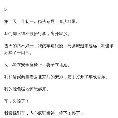
5
第二天，年初一。街头巷尾，喜庆非常。
我们却不得不收拾行李，离开家乡。
雪天的路不好开，我的车速很慢，离县城越来越远，我也渐
渐松了一口气。
女儿坐在安全座椅上，妻子在逗她。
我和爸妈商量着去北京后的安排，随手打开了车载音乐。
我的脸色猛地惊恐起来。
车，失控了！
我猛踩刹车，内心疯狂祈祷，停下！停下！