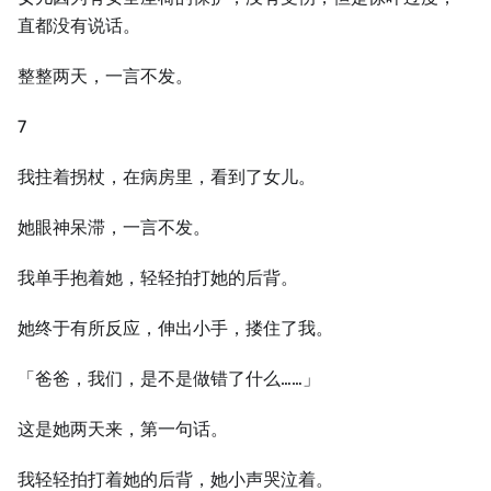
直都没有说话。
整整两天，一言不发。
7
我拄着拐杖，在病房里，看到了女儿。
她眼神呆滞，一言不发。
我单手抱着她，轻轻拍打她的后背。
她终于有所反应，伸出小手，搂住了我。
「爸爸，我们，是不是做错了什么……」
这是她两天来，第一句话。
我轻轻拍打着她的后背，她小声哭泣着。