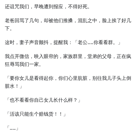
还诅咒我们，早晚遭到报应，不得好死。
老爸回骂了几句，却被他们推搡，混乱之中，脸上挨了好几
下。
这时，妻子声音颤抖，提醒我：「老公……你看看群。」
我点开微信，映入眼帘的，家族群里，堂弟的父母，正在疯
狂辱骂我们一家。
「要你女儿是看得起你，你们心里肮脏，别往我儿子头上倒
脏水！」
「也不看看你自己女儿长什么样？」
「活该只能生个赔钱货！！」
「……」