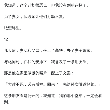
我知道，这个计划很恶毒，但我没有别的选择了。
为了妻女，我必须让他们万劫不复。
绝望终生。
12
几天后，妻女和父母，坐上了高铁，去了妻子娘家。
与此同时，在我的安排下，我爸发了一条朋友圈。
那是他在家里做饭的照片，配上了文案：
「大难不死，必有后福。回来了，先给孙女做道好菜。」
这条朋友圈是公开的，我知道，我的那个堂弟，一定会看
到。