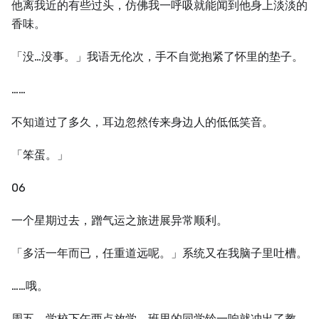
他离我近的有些过头，仿佛我一呼吸就能闻到他身上淡淡的
香味。
「没…没事。」我语无伦次，手不自觉抱紧了怀里的垫子。
……
不知道过了多久，耳边忽然传来身边人的低低笑音。
「笨蛋。」
06
一个星期过去，蹭气运之旅进展异常顺利。
「多活一年而已，任重道远呢。」系统又在我脑子里吐槽。
……哦。
周五，学校下午两点放学，班里的同学铃一响就冲出了教