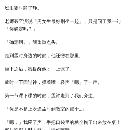
班里霎时静了静。
老师甚至没说「男女生最好别坐一起」，只是问了我一句：
「你确定吗？」
「确定啊。」我重重点头。
走到孟时身边的时候，他还愣在那里。
坐下之后，我提醒他：「上课了。」
孟时一下回过神，抿着嘴，轻声「嗯」了一声。
第一节课下课的时候，孟许走到了我们旁边。
「你是不是上次追孟时到教室的那个…」
「嗯，」我应了声，手把口袋里的糖全掏了出来放在桌上，
然后戳戳孟时手臂：「请你吃糖。」