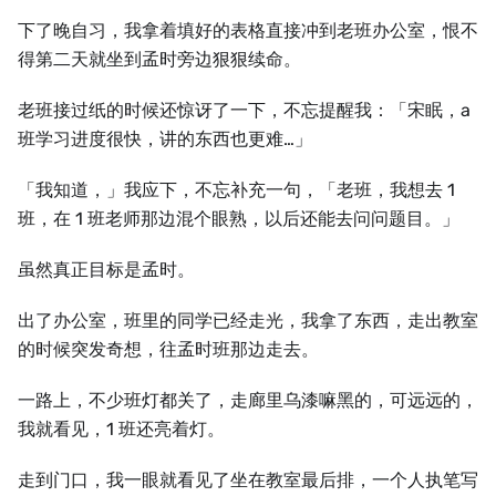
下了晚自习，我拿着填好的表格直接冲到老班办公室，恨不
得第二天就坐到孟时旁边狠狠续命。
老班接过纸的时候还惊讶了一下，不忘提醒我：「宋眠，a
班学习进度很快，讲的东西也更难…」
「我知道，」我应下，不忘补充一句，「老班，我想去 1
班，在 1 班老师那边混个眼熟，以后还能去问问题目。」
虽然真正目标是孟时。
出了办公室，班里的同学已经走光，我拿了东西，走出教室
的时候突发奇想，往孟时班那边走去。
一路上，不少班灯都关了，走廊里乌漆嘛黑的，可远远的，
我就看见，1 班还亮着灯。
走到门口，我一眼就看见了坐在教室最后排，一个人执笔写