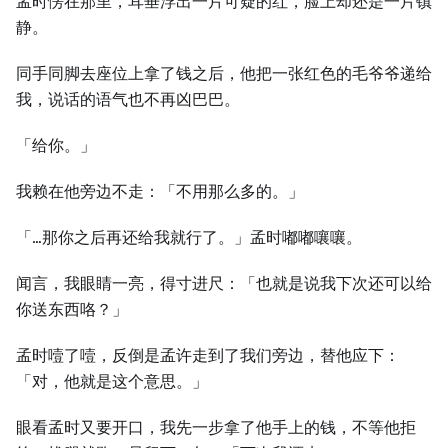
孟时愣在那里，耳垂浮出一片可疑的红，脸上却还是一片镇
静。
同手同脚去座位上拿了钱之后，他把一张红色的毛爷爷递给
我，说话的语气也不再凶巴巴。
「给你。」
我赖在他旁边不走：「不用那么多的。」
「…那你之后再还给我就行了。」孟时嘟嘟嚷嚷。
闻言，我眼睛一亮，得寸进尺：「也就是说我下次还可以给
你送东西咯？」
孟时噎了噎，反倒是孟许走到了我们旁边，替他应下：
「对，他就是这个意思。」
眼看孟时又要开口，我先一步拿了他手上的钱，不等他拒