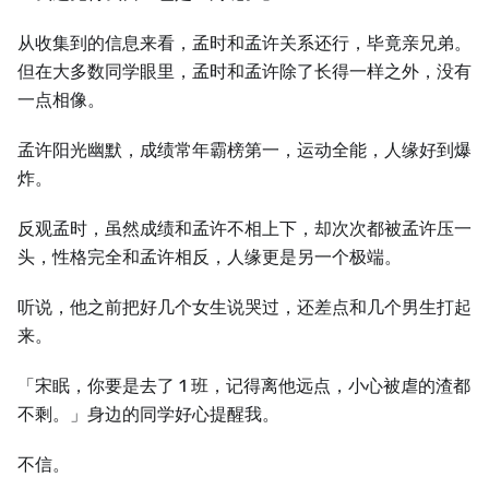
从收集到的信息来看，孟时和孟许关系还行，毕竟亲兄弟。
但在大多数同学眼里，孟时和孟许除了长得一样之外，没有
一点相像。
孟许阳光幽默，成绩常年霸榜第一，运动全能，人缘好到爆
炸。
反观孟时，虽然成绩和孟许不相上下，却次次都被孟许压一
头，性格完全和孟许相反，人缘更是另一个极端。
听说，他之前把好几个女生说哭过，还差点和几个男生打起
来。
「宋眠，你要是去了 1 班，记得离他远点，小心被虐的渣都
不剩。」身边的同学好心提醒我。
不信。