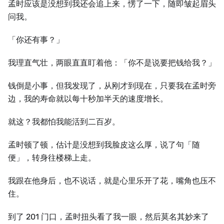
孟时应该是没想到我还会追上来，愣了一下，随即皱起眉头
问我。
「你还有事？」
我理直气壮，两眼直直盯着他：「你不是说要把钱给我？」
钱倒是小事，但我发现了，从刚才到现在，只要我在孟时旁
边，我的寿命就以每十秒加半天的速度增长。
就这？我都怕我能活到二百岁。
孟时顿了顿，估计是没想到我脸皮这么厚，说了句「随
便」，转身往楼梯上走。
我跟在他身后，也不说话，就是心里乐开了花，嘴角也压不
住。
到了 201 门口，孟时扭头看了我一眼，然后莫名其妙来了