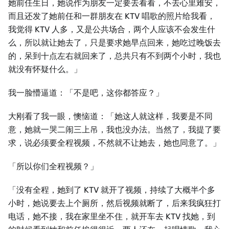
她前任⽣日，她说作为朋友⼀定要去看看，不去心里难安，
而且还发了她前任和⼀群朋友在 KTV 唱歌的照片给我看，
我觉得 KTV ⼈多，又是公共场合，两个⼈应该不会发⽣什
么，所以就让她去了，只是要求她早点回来，她吃过晚饭去
的，呆到十点左右就回来了，总共只有不到两个小时，我也
就没有怀疑什么。」
我⼀脸懵逼道：「不是吧，这你都答应？」
⼤刚看了我⼀眼，懊恼道：「她这⼈就这样，我要是不同
意，她就⼀哭二闹三上吊，我也没办法。当然了，我提了要
求，说必须要全程视频，不然就不让她去，她也同意了。」
「所以你们全程视频？」
「没有全程，她到了 KTV 就开了视频，持续了⼤概半个多
小时，她说要去上个厕所，然后视频就断了，后来我疯狂打
电话，她不接，我在家里坐不住，就开车去 KTV 找她，到