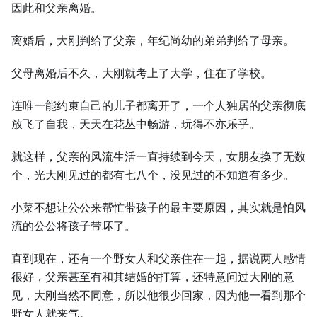
因此和父亲离婚。
离婚后，⼤刚判给了父亲，年纪尚幼的弟弟判给了母亲。
父母离婚后不久，⼤刚就考上了⼤学，住在了学校。
连唯⼀能约束自己的儿子都离开了，⼀个⼈独居的父亲彻底
放飞了自我，天天在花丛中畅游，玩得不亦乐乎。
就这样，父亲的风流⽣活⼀直持续到今天，女朋友换了无数
个，光⼤刚见过的都有七八个，没见过的不知道有多少。
小菜不想让公公来帮忙带孩子的最主要原因，其实就是怕风
流的公公将孩子带坏了。
直到现在，还有⼀个野女⼈和父亲住在⼀起，据说两⼈感情
很好，父亲甚至有和其结婚的打算，还特意问过⼤刚的意
见，⼤刚当然不同意，所以他很少回家，因为他⼀看到那个
野女⼈就来气。