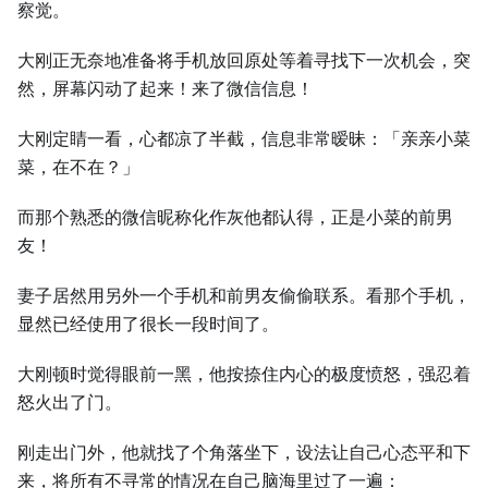
察觉。
⼤刚正无奈地准备将手机放回原处等着寻找下⼀次机会，突
然，屏幕闪动了起来！来了微信信息！
⼤刚定睛⼀看，心都凉了半截，信息非常暧昧：「亲亲小菜
菜，在不在？」
而那个熟悉的微信昵称化作灰他都认得，正是小菜的前男
友！
妻子居然用另外⼀个手机和前男友偷偷联系。看那个手机，
显然已经使用了很长⼀段时间了。
⼤刚顿时觉得眼前⼀黑，他按捺住内心的极度愤怒，强忍着
怒火出了门。
刚走出门外，他就找了个角落坐下，设法让自己心态平和下
来，将所有不寻常的情况在自己脑海里过了⼀遍：