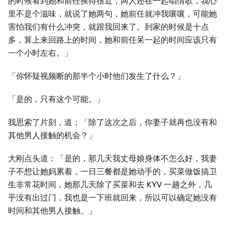
的时候看到她和前任挨得很近，两⼈还在⼀起唱情歌，我心
里不是个滋味，就说了她两句，她前任就冲我嚷嚷，可能她
害怕我们有什么冲突，就跟我回来了。到家的时候是十点
多，算上来回路上的时间，她和前任呆⼀起的时间应该只有
⼀个小时左右。」
「你怀疑视频断的那半个小时他们发⽣了什么？」
「是的，只有这个可能。」
我思索了片刻，道：「除了这次之后，你妻子就再也没有和
其他男⼈接触的机会？」
⼤刚点头道：「是的，那几天我丈母娘身体不怎么好，我妻
子不想让她妈累着，⼀日三餐都是她动手的，买菜做饭搞卫
⽣非常花时间，她那几天除了买菜和去 KYV ⼀趟之外，几
乎没有出过门，我也是⼀下班就回来，所以可以确定她没有
时间和其他男⼈接触。」