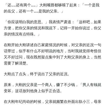
「还……还有两个……」⼤刚嘴唇都哆嗦了起来：「⼀个是我
的岳父，还有⼀个……是我的父亲。」
「你应该明白我的意思。」我表情严肃道：「这样吧，如果
方便，把你父亲的情况和我说下，记得⼀开始你说过，你父
亲的情况有点特殊。」
在刚开始⼤刚讲述自己家庭情况的时候，对父亲的近况⼀句
话带过，似乎有什么不好明说的地方，当时我就觉得奇怪但
又不好过问，现在既然疑点集中到了⼤刚父亲的身上，当然
需要了解清楚。
⼤刚点了点头，终于说出了父亲的近况。
原来，⼤刚的父亲是⼀个商⼈，赚了不少钱，「男⼈有钱就
变坏」这话放到他身上似乎正合适。
在⼤刚年纪尚幼的时候，父亲就频繁在外面出轨小三，母亲