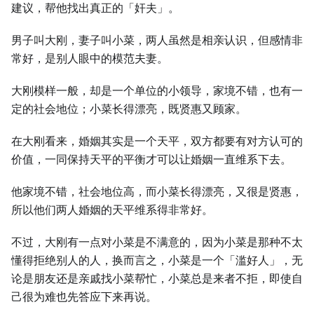
建议，帮他找出真正的「奸夫」。
男子叫⼤刚，妻子叫小菜，两⼈虽然是相亲认识，但感情非
常好，是别⼈眼中的模范夫妻。
⼤刚模样⼀般，却是⼀个单位的小领导，家境不错，也有⼀
定的社会地位；小菜长得漂亮，既贤惠又顾家。
在⼤刚看来，婚姻其实是⼀个天平，双方都要有对方认可的
价值，⼀同保持天平的平衡才可以让婚姻⼀直维系下去。
他家境不错，社会地位高，而小菜长得漂亮，又很是贤惠，
所以他们两⼈婚姻的天平维系得非常好。
不过，⼤刚有⼀点对小菜是不满意的，因为小菜是那种不太
懂得拒绝别⼈的⼈，换而言之，小菜是⼀个「滥好⼈」，无
论是朋友还是亲戚找小菜帮忙，小菜总是来者不拒，即使自
己很为难也先答应下来再说。