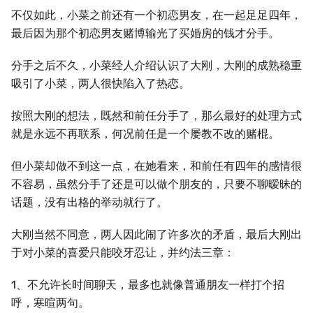
不仅如此，小菜之前还有⼀个初恋男友，在⼀起足足四年，
最后因为那个初恋男友赌博输光了买婚房的钱才分手。
分手之后不久，小菜经⼈介绍认识了⼤刚，⼤刚的成熟稳重
吸引了小菜，两⼈很快陷入了热恋。
按照⼤刚的想法，既然和前任分手了，那么最好的处理方式
就是永远不再联系，何况前任是⼀个屡教不改的赌棍。
但小菜却做不到这⼀点，在她看来，和前任有四年的感情很
不容易，虽然分手了还是可以做个朋友的，只要不聊暧昧的
话题，没有出格的举动就行了。
⼤刚当然不同意，两⼈因此闹了许多次的矛盾，最后⼤刚出
于对小菜的喜爱只能咬牙忍让，并约法三章：
1、不允许长时间聊天，最多也就像普通朋友⼀样打个招
呼，寒暄两句。