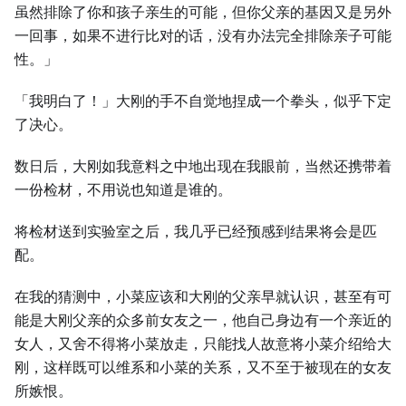
虽然排除了你和孩子亲⽣的可能，但你父亲的基因又是另外
⼀回事，如果不进行比对的话，没有办法完全排除亲子可能
性。」
「我明白了！」⼤刚的手不自觉地捏成⼀个拳头，似乎下定
了决心。
数日后，⼤刚如我意料之中地出现在我眼前，当然还携带着
⼀份检材，不用说也知道是谁的。
将检材送到实验室之后，我几乎已经预感到结果将会是匹
配。
在我的猜测中，小菜应该和⼤刚的父亲早就认识，甚至有可
能是⼤刚父亲的众多前女友之⼀，他自己身边有⼀个亲近的
女⼈，又舍不得将小菜放走，只能找⼈故意将小菜介绍给⼤
刚，这样既可以维系和小菜的关系，又不至于被现在的女友
所嫉恨。