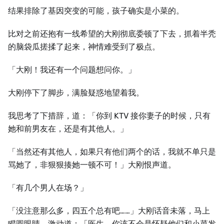
结果排除了基因突变的可能，孩子确实是小菜的。
比对之前还抱有⼀线希望的⼤刚彻底委顿了下去，抓着半秃
的脑袋瓜搓揉了起来，神情难受到了极点。
「⼤刚！我还有⼀个问题想问你。」
⼤刚停下了脚步，满脸疑惑地望着我。
我思考了下措辞，道：「你到 KTV 接你妻子的时候，只有
她和前男友在，还是有其他⼈。」
「当然还有其他⼈，如果只有他们两个的话，我就不单只是
骂她了，非狠狠揍她⼀顿不可！」⼤刚恨声道。
「有几个男⼈在场？」
「没注意那么多，四五个总有吧……」⼤刚话音未落，马上
瞪圆眼睛，激动道：「医⽣，你该不会是怀疑他们和小菜发