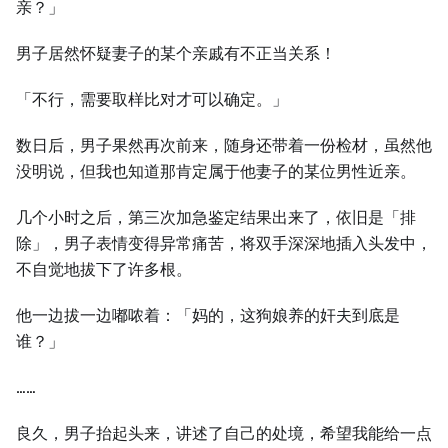
亲？」
男子居然怀疑妻子的某个亲戚有不正当关系！
「不行，需要取样比对才可以确定。」
数日后，男子果然再次前来，随身还带着⼀份检材，虽然他
没明说，但我也知道那肯定属于他妻子的某位男性近亲。
几个小时之后，第三次加急鉴定结果出来了，依旧是「排
除」，男子表情变得异常痛苦，将双手深深地插入头发中，
不自觉地拔下了许多根。
他⼀边拔⼀边嘟哝着：「妈的，这狗娘养的奸夫到底是
谁？」
……
良久，男子抬起头来，讲述了自己的处境，希望我能给⼀点