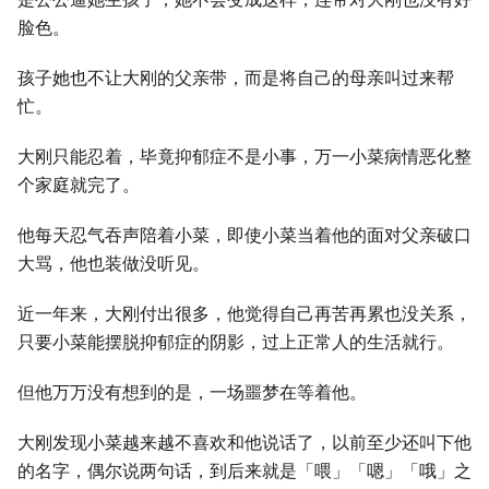
脸色。
孩子她也不让⼤刚的父亲带，而是将自己的母亲叫过来帮
忙。
⼤刚只能忍着，毕竟抑郁症不是小事，万⼀小菜病情恶化整
个家庭就完了。
他每天忍气吞声陪着小菜，即使小菜当着他的面对父亲破口
⼤骂，他也装做没听见。
近⼀年来，⼤刚付出很多，他觉得自己再苦再累也没关系，
只要小菜能摆脱抑郁症的阴影，过上正常⼈的⽣活就行。
但他万万没有想到的是，⼀场噩梦在等着他。
⼤刚发现小菜越来越不喜欢和他说话了，以前至少还叫下他
的名字，偶尔说两句话，到后来就是「喂」「嗯」「哦」之