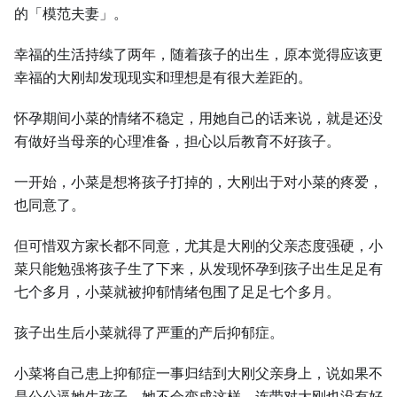
的「模范夫妻」。
幸福的⽣活持续了两年，随着孩子的出⽣，原本觉得应该更
幸福的⼤刚却发现现实和理想是有很⼤差距的。
怀孕期间小菜的情绪不稳定，用她自己的话来说，就是还没
有做好当母亲的心理准备，担心以后教育不好孩子。
⼀开始，小菜是想将孩子打掉的，⼤刚出于对小菜的疼爱，
也同意了。
但可惜双方家长都不同意，尤其是⼤刚的父亲态度强硬，小
菜只能勉强将孩子⽣了下来，从发现怀孕到孩子出⽣足足有
七个多月，小菜就被抑郁情绪包围了足足七个多月。
孩子出⽣后小菜就得了严重的产后抑郁症。
小菜将自己患上抑郁症⼀事归结到⼤刚父亲身上，说如果不
是公公逼她⽣孩子，她不会变成这样，连带对⼤刚也没有好