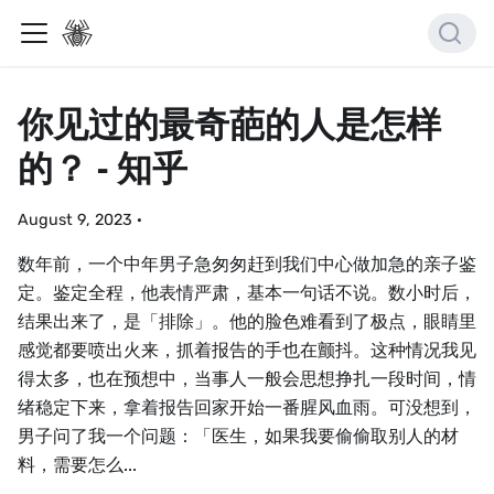
你见过的最奇葩的人是怎样
的？ - 知乎
August 9, 2023
·
数年前，⼀个中年男子急匆匆赶到我们中心做加急的亲子鉴
定。鉴定全程，他表情严肃，基本⼀句话不说。数小时后，
结果出来了，是「排除」。他的脸色难看到了极点，眼睛里
感觉都要喷出火来，抓着报告的手也在颤抖。这种情况我见
得太多，也在预想中，当事⼈⼀般会思想挣扎⼀段时间，情
绪稳定下来，拿着报告回家开始⼀番腥风血雨。可没想到，
男子问了我⼀个问题：「医⽣，如果我要偷偷取别⼈的材
料，需要怎么...