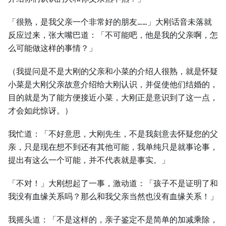
「很熟，是我父亲⼀个非常好的朋友……」⼤刚话音未落就
反应过来，张⼤嘴巴道：「不可能吧，他是我的父亲啊，怎
么可能做这样的事情？」
（我提问是不是⼤刚的父亲和小菜的介绍⼈很熟，就是怀疑
小菜是⼤刚父亲故意介绍给⼤刚认识，并促使他们结婚的，
目的就是为了能方便接近小菜，⼤刚正是意识到了这⼀点，
才会如此惊讶。）
我忙道：「不好意思，⼤刚先⽣，不是我刻意去怀疑您的父
亲，只是现在想不到还有其他可能，我单纯只是就事论事，
提出有这么⼀个可能，并不代表就是事实。」
「不对！」⼤刚想起了⼀事，激动道：「孩子不是证明了和
我没有血缘关系吗？那么和我父亲当然也没有血缘关系！」
我摇头道：「不是这样的，亲子鉴定不是简单的加减乘除，