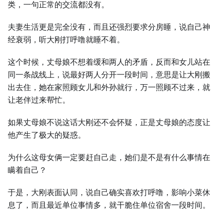
类，⼀句正常的交流都没有。
夫妻⽣活更是完全没有，而且还强烈要求分房睡，说自己神
经衰弱，听⼤刚打呼噜就睡不着。
这个时候，丈母娘不想着缓和两⼈的矛盾，反而和女儿站在
同⼀条战线上，说最好两⼈分开⼀段时间，意思是让⼤刚搬
出去住，她在家照顾女儿和外孙就行，万⼀照顾不过来，就
让老伴过来帮忙。
如果丈母娘不说这话⼤刚还不会怀疑，正是丈母娘的态度让
他产⽣了极⼤的疑惑。
为什么这母女俩⼀定要赶自己走，她们是不是有什么事情在
瞒着自己？
于是，⼤刚表面认同，说自己确实喜欢打呼噜，影响小菜休
息了，而且最近单位事情多，就干脆住单位宿舍⼀段时间。