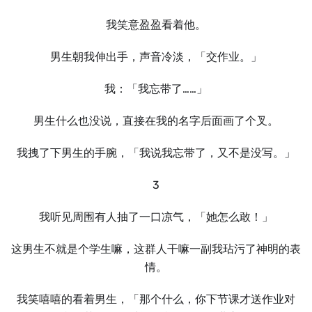
我笑意盈盈看着他。
男生朝我伸出手，声音冷淡，「交作业。」
我：「我忘带了……」
男生什么也没说，直接在我的名字后面画了个叉。
我拽了下男生的手腕，「我说我忘带了，又不是没写。」
3
我听见周围有人抽了一口凉气，「她怎么敢！」
这男生不就是个学生嘛，这群人干嘛一副我玷污了神明的表
情。
我笑嘻嘻的看着男生，「那个什么，你下节课才送作业对