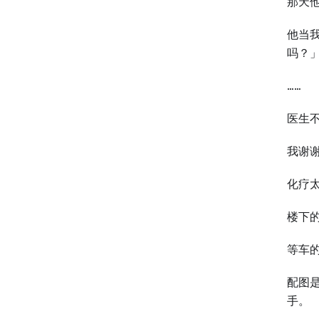
那天
他当
吗？
……
医生
我谢
化疗
楼下
等车
配图
手。