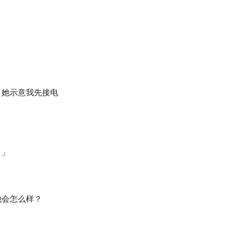
，她示意我先接电
。」
他会怎么样？