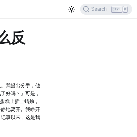
Search
Ctrl
K
么反
火。我提出分手，他
气了好吗？」可是，
在蛋糕上插上蜡烛，
静静地离开。我睁开
。记事以来，这是我