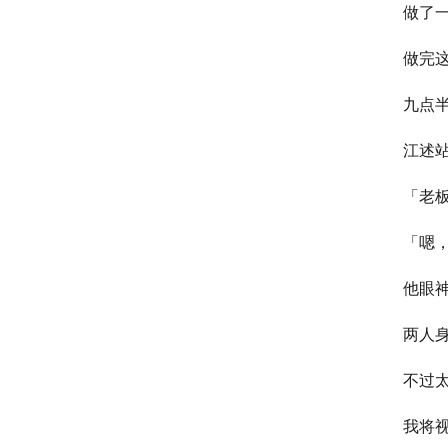
做了
做完
九点
江述
「老
「嗯
他眼
两人
不过
我将