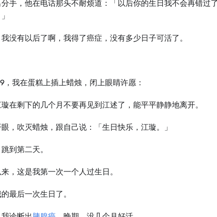
出分手，他在电话那头不耐烦道：「以后你的生日我不会再错过
？」
，我没有以后了啊，我得了癌症，没有多少日子可活了。
59，我在蛋糕上插上蜡烛，闭上眼睛许愿：
江璇在剩下的几个月不要再见到江述了，能平平静静地离开。
开眼，吹灭蜡烛，跟自己说：「生日快乐，江璇。」
，跳到第二天。
以来，这是我第一次一个人过生日。
我的最后一次生日了。
，我诊断出
胰腺癌
，晚期，没几个月好活。