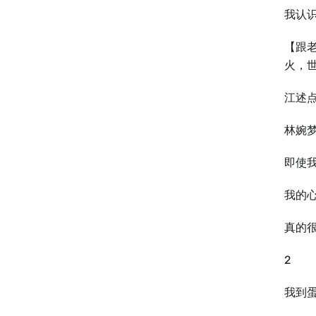
我认
【跟
火，
江述
林婉
即使
我的
真的
2
我到