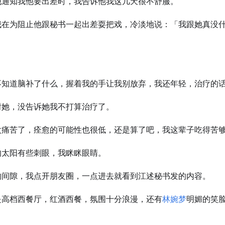
他通知我他要出差时，我告诉他我这几天很不舒服。
我在为阻止他跟秘书一起出差耍把戏，冷淡地说：「我跟她真没
」
不知道脑补了什么，握着我的手让我别放弃，我还年轻，治疗的
谢她，没告诉她我不打算治疗了。
太痛苦了，痊愈的可能性也很低，还是算了吧，我这辈子吃得苦
的太阳有些刺眼，我眯眯眼睛。
的间隙，我点开朋友圈，一点进去就看到江述秘书发的内容。
是高档西餐厅，红酒西餐，氛围十分浪漫，还有
林婉梦
明媚的笑