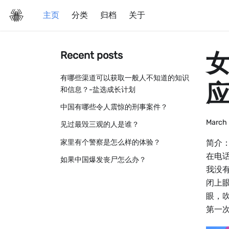
主页
分类
归档
关于
Recent posts
有哪些渠道可以获取一般人不知道的知识
应
和信息？-盐选成长计划
中国有哪些令人震惊的刑事案件？
March 
见过最毁三观的人是谁？
家里有个警察是怎么样的体验？
简介
在电
如果中国爆发丧尸怎么办？
我没
闭上
眼，
第一次