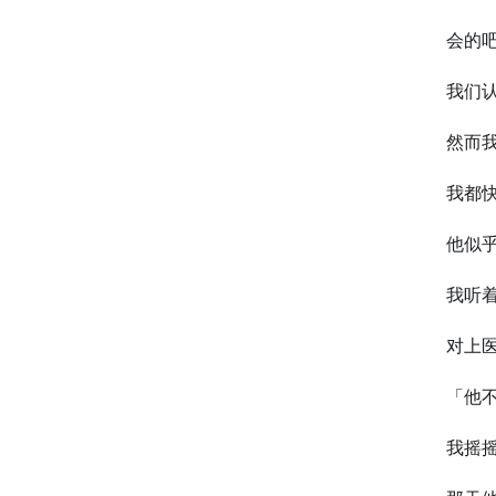
会的
我们
然而
我都
他似
我听
对上
「他
我摇