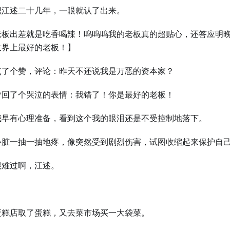
识江述二十几年，一眼就认了出来。
老板出差就是吃香喝辣！呜呜呜我的老板真的超贴心，还答应明
世界上最好的老板！】
点了个赞，评论：昨天不还说我是万恶的资本家？
梦回了个哭泣的表情：我错了！你是最好的老板！
我早有心理准备，看到这个我的眼泪还是不受控制地落下。
心脏一抽一抽地疼，像突然受到剧烈伤害，试图收缩起来保护自
很难过啊，江述。
蛋糕店取了蛋糕，又去菜市场买一大袋菜。