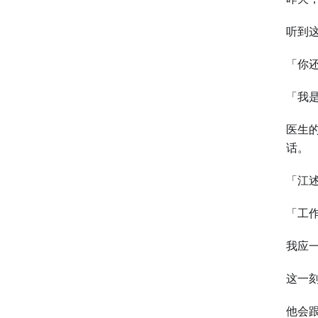
听到
「你
「我
医生
话。
「江
「工
我应
这一
他会