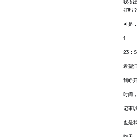
我提
好吗
可是
1
23：
希望
我睁
时间
记事
也是
昨天