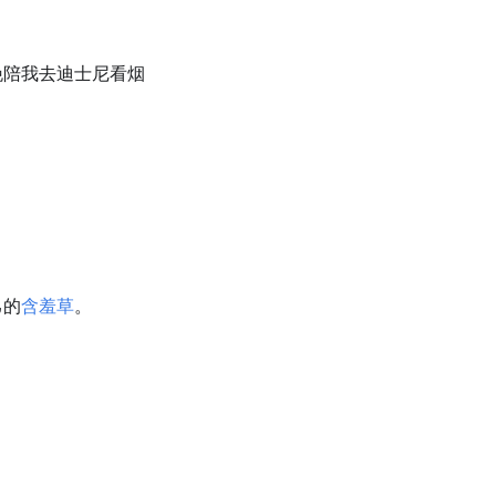
晚陪我去迪士尼看烟
己的
含羞草
。