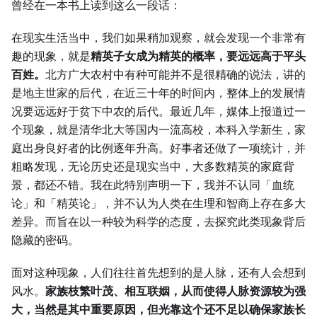
曾经在一本书上读到这么一段话：
在现实生活当中，我们如果稍加观察，就会发现一个非常有
趣的现象，就是
精英子女成为精英的概率，要远远高于平头
百姓。
北方广大农村中有种可能并不是很精确的说法，讲的
是地主世家的后代，在近三十年的时间内，整体上的发展情
况要远远好于贫下中农的后代。最近几年，媒体上报道过一
个现象，就是清华北大等国内一流高校，本科入学新生，家
庭出身良好者的比例逐年升高。好事者还做了一项统计，并
粗略发现，无论历史还是现实当中，大多数精英的家庭背
景，都还不错。我在此特别声明一下，我并不认同「血统
论」和「精英论」，并不认为人类在生理和智商上存在多大
差异。而旨在以一种较为科学的态度，去探究此类现象背后
隐藏的密码。
面对这种现象，人们往往首先想到的是人脉，还有人会想到
风水。
家族枝繁叶茂、相互联姻，从而使得人脉资源较为强
大，当然是其中重要原因，但光靠这个还不足以确保家族长