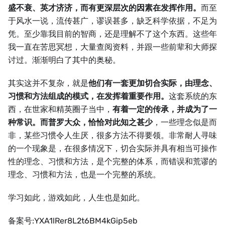
盛不衰、英才济济，而有更深层次的因素在发挥作用。
而至
于风水一说，流传甚广，谬误甚多，缺乏科学依据，不足为
凭。至少靠我目前的智商，还是理解不了这个东西。这些年
我一直在苦思冥想，大量查阅资料，并跟一些前辈和大师探
讨过。渐渐明白了其中的奥秘。
其实这并不复杂，就是
他们有一套更加切合实际，由理念、
习惯和方法组成的模式，在发挥着重要作用。
这套系统的东
西，在世家和精英圈子当中，
有着一定的传承，并成为了一
种常识。而普罗大众，恰恰对此知之甚少
，一些理念似是而
非，某些习惯令人生厌，很多方法不得要领。非常耐人寻味
的一个现象是，在很多情况下，切合实际并具有相当可操作
性的理念、习惯和方法，是个完整的体系，而错误和荒谬的
理念、习惯和方法，也是一个完整的系统。
学习如此，游戏如此，人生也是如此。
备案号:YXA1lRer8L2t6BM4kGip5eb