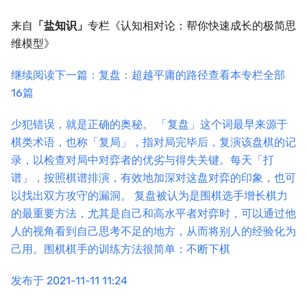
来自
「盐知识」
专栏《认知相对论：帮你快速成长的极简思
维模型》
继续阅读下一篇：复盘：超越平庸的路径
查看本专栏全部
16篇
少犯错误，就是正确的奥秘。 「复盘」这个词最早来源于
棋类术语，也称「复局」，指对局完毕后，复演该盘棋的记
录，以检查对局中对弈者的优劣与得失关键。每天「打
谱」，按照棋谱排演，有效地加深对这盘对弈的印象，也可
以找出双方攻守的漏洞。 复盘被认为是围棋选手增长棋力
的最重要方法，尤其是自己和高水平者对弈时，可以通过他
人的视角看到自己思考不足的地方，从而将别人的经验化为
己用。围棋棋手的训练方法很简单：不断下棋
发布于 2021-11-11 11:24