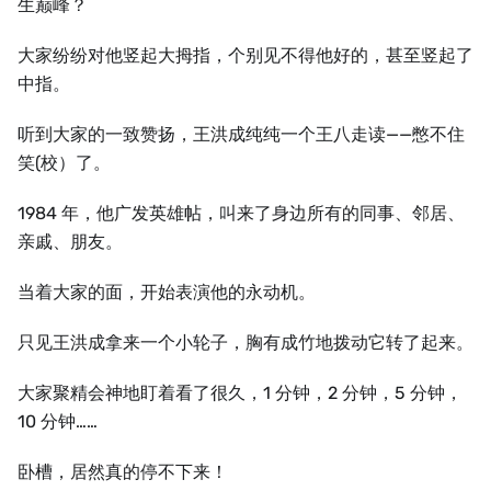
生巅峰？
大家纷纷对他竖起大拇指，个别见不得他好的，甚至竖起了
中指。
听到大家的一致赞扬，王洪成纯纯一个王八走读——憋不住
笑(校）了。
1984 年，他广发英雄帖，叫来了身边所有的同事、邻居、
亲戚、朋友。
当着大家的面，开始表演他的永动机。
只见王洪成拿来一个小轮子，胸有成竹地拨动它转了起来。
大家聚精会神地盯着看了很久，1 分钟，2 分钟，5 分钟，
10 分钟……
卧槽，居然真的停不下来！