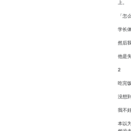
上。
「怎
学长
然后
他是
2
吃完
没想
我不
本以