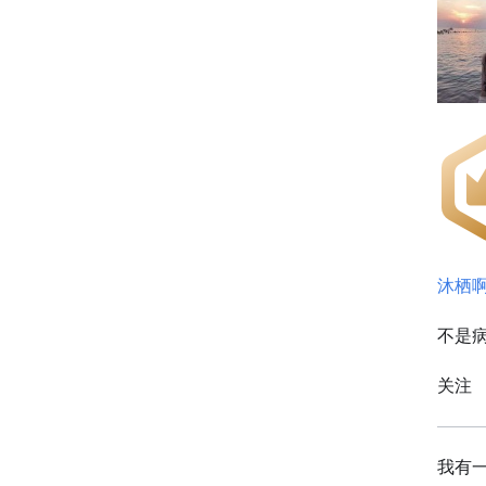
沐栖
不是
关注
我有