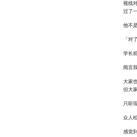
视线
过了
他不
「对
学长
闻言
大家
但大
只听
众人
感觉