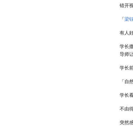
错开
「
梁
有人
学长
导师
学长
「自
学长
不由得
突然