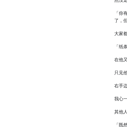
然没
「你
了，
大家
「纸
在他
只见
右手
我心
其他
「既