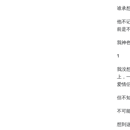
谁承
他不
前是
我神
1
我没
上，
爱情
但不
不可
想到