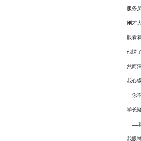
服务
刚才
眼看
他愣
然而
我心
「你
学长
「……
我眼