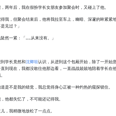
想，两年后，我在假扮学长女朋友参加聚会时，又碰上了他。
记得我，但聚会结束后，他将我拉至车上，幽暗、深邃的眸紧紧
不是见过？」
色陡然一紧：「……从来没有。」
想到学长竟然和
沈卿垣
认识，从进到这个包厢开始，除了一开始
一直到现在，我都没敢往他那边看，一直战战兢兢地陪着学长在
侣。
知道是不是我的错觉，我总觉得身心正被一种灼热的窥探锁住。
能，他都失忆了，不可能还记得我。
这儿，我稍微地放松了一点点。