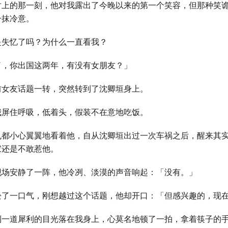
对上的那一刻，他对我露出了今晚以来的第一个笑容，但那种笑
一抹冷意。
是失忆了吗？为什么一直看我？
了，你出国这两年，有没有女朋友？」
前女友话题一转，突然转到了沈卿垣身上。
我屏住呼吸，低着头，假装不在意地吃饭。
也都小心翼翼地看着他，自从沈卿垣出过一次车祸之后，醒来其
家还是不敢惹他。
现场安静了一阵，他冷冽、淡漠的声音响起：「没有。」
松了一口气，刚想越过这个话题，他却开口：「但感兴趣的，现
到一道犀利的目光落在我身上，心莫名地顿了一拍，拿着筷子的