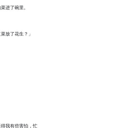
的菜进了碗里。
道菜放了花生？」
摄得我有些害怕，忙