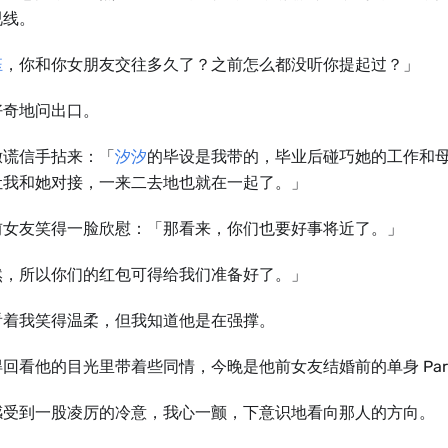
视线。
钰
，你和你女朋友交往多久了？之前怎么都没听你提起过？」
好奇地问出口。
撒谎信手拈来：「
汐汐
的毕设是我带的，毕业后碰巧她的工作和
让我和她对接，一来二去地也就在一起了。」
前女友笑得一脸欣慰：「那看来，你们也要好事将近了。」
然，所以你们的红包可得给我们准备好了。」
看着我笑得温柔，但我知道他是在强撑。
回看他的目光里带着些同情，今晚是他前女友结婚前的单身 Par
感受到一股凌厉的冷意，我心一颤，下意识地看向那人的方向。