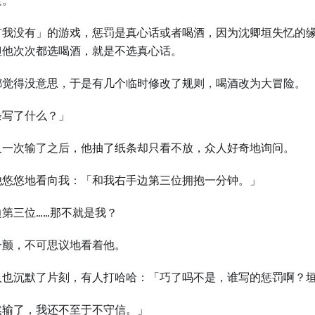
走。
有我没有」的游戏，惩罚是真心话或者喝酒，因为沈卿垣失忆的
但他次次都选喝酒，就是不选真心话。
都觉得没意思，于是有几个临时修改了规则，喝酒改为大冒险。
条写了什么？」
又一次输了之后，他抽了纸条却只看不放，众人好奇地询问。
他悠悠地看向我：「和我右手边第三位拥抱一分钟。」
边第三位……那不就是我？
一颤，不可思议地看着他。
人也沉默了片刻，有人打哈哈：「巧了吗不是，谁写的惩罚啊？垣
然输了，我还不至于不守信。」