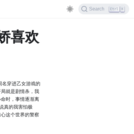
Search
Ctrl
K
娇喜欢
电同名穿进乙女游戏的
开局就是剧情杀，我
小命时，事情逐渐离
。说真的我害怕极
担心这个世界的警察