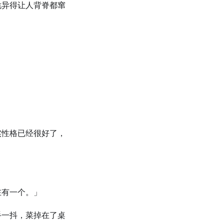
诡异得让人背脊都窜
实性格已经很好了，
在有一个。」
手一抖，菜掉在了桌