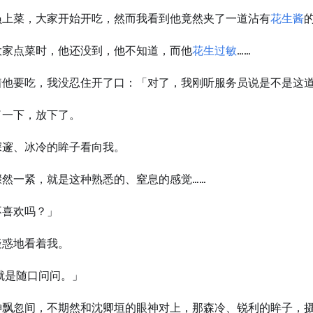
员上菜，大家开始开吃，然而我看到他竟然夹了一道沾有
花生酱
大家点菜时，他还没到，他不知道，而他
花生过敏
……
着他要吃，我没忍住开了口：「对了，我刚听服务员说是不是这
了一下，放下了。
深邃、冰冷的眸子看向我。
骤然一紧，就是这种熟悉的、窒息的感觉……
不喜欢吗？」
疑惑地看着我。
就是随口问问。」
神飘忽间，不期然和沈卿垣的眼神对上，那森冷、锐利的眸子，