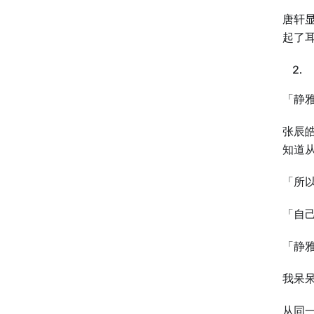
唐轩
起了
「静
张辰
知道
「所
「自
「静
我呆
从同