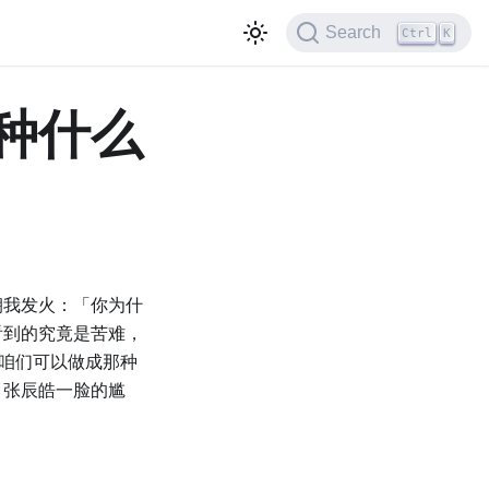
Search
Ctrl
K
种什么
朝我发火：「你为什
看到的究竟是苦难，
是咱们可以做成那种
，张辰皓⼀脸的尴