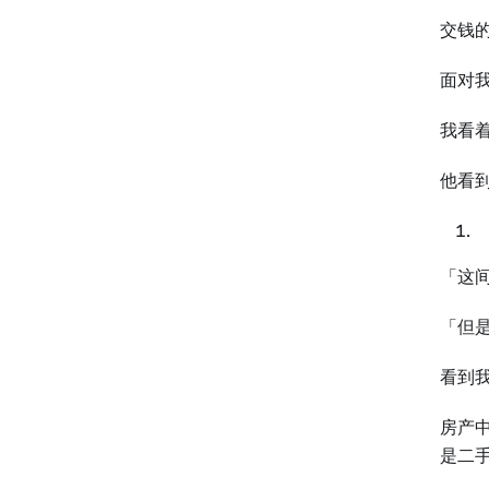
交钱
面对
我看
他看
「这
「但
看到
房产
是二