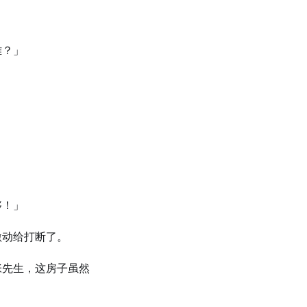
难？」
够！」
激动给打断了。
张先⽣，这房子虽然