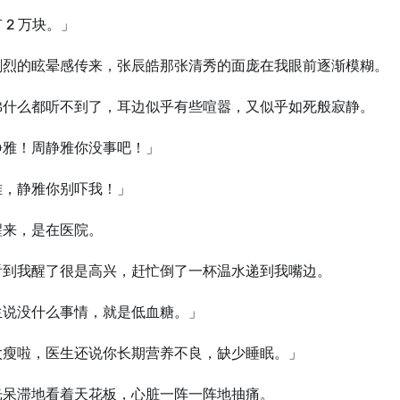
 2 万块。」
剧烈的眩晕感传来，张辰皓那张清秀的面庞在我眼前逐渐模糊。
佛什么都听不到了，耳边似乎有些喧嚣，又似乎如死般寂静。
静雅！周静雅你没事吧！」
雅，静雅你别吓我！」
醒来，是在医院。
看到我醒了很是高兴，赶忙倒了⼀杯温水递到我嘴边。
⽣说没什么事情，就是低血糖。」
太瘦啦，医⽣还说你长期营养不良，缺少睡眠。」
光呆滞地看着天花板，心脏⼀阵⼀阵地抽痛。