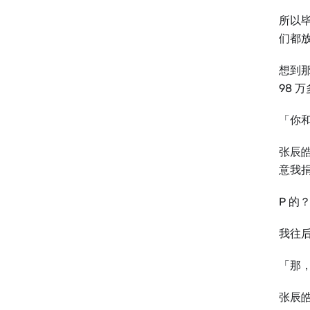
所以
们都
想到
98 
「你
张辰
意我捐
P 的
我往
「那
张辰