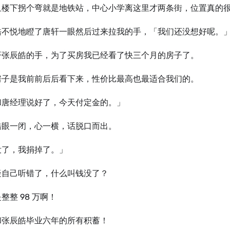
且楼下拐个弯就是地铁站，中心小学离这里才两条街，位置真的
皓不悦地瞪了唐轩⼀眼然后过来拉我的手，「我们还没想好呢。
开张辰皓的手，为了买房我已经看了快三个月的房子了。
房子是我前前后后看下来，性价比最高也最适合我们的。
和唐经理说好了，今天付定金的。」
皓眼⼀闭，心⼀横，话脱口而出。
没了，我捐掉了。」
疑自己听错了，什么叫钱没了？
整整 98 万啊！
和张辰皓毕业六年的所有积蓄！