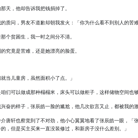
的那天，他却告诉我把钱捐掉了。
我的质问，男友不道歉却朝我发火：「你为什么看不到别⼈的苦
着那个贫困⽣，我⼀时之间分不清。
到的究竟是苦难，还是她漂亮的脸蛋。
间就当儿童房，虽然面积小了点。」
是咱们可以做成那种榻榻米，床头可以做柜子，这样储物空间也
我兴奋的样子，张辰皓⼀脸的尴尬，他几次欲言又止，都被我的
中介唐轩也察觉到了不对劲，他小心翼翼地看了张辰皓⼀眼，「
手的，但是买主买来⼀直没装修过，和新房子没什么差别。」