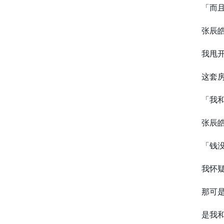
「而
张辰
我甩
这套
「我
张辰
「钱
我怀
那可是
是我