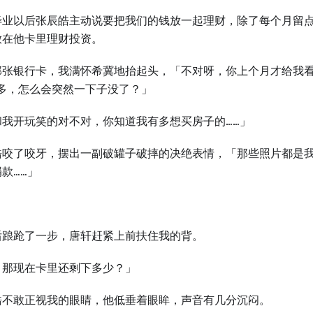
毕业以后张辰皓主动说要把我们的钱放⼀起理财，除了每个月留
放在他卡里理财投资。
那张银行卡，我满怀希冀地抬起头，「不对呀，你上个月才给我
万多，怎么会突然⼀下子没了？」
和我开玩笑的对不对，你知道我有多想买房子的……」
皓咬了咬牙，摆出⼀副破罐子破摔的决绝表情，「那些照片都是我 
款……」
？
后踉跄了⼀步，唐轩赶紧上前扶住我的背。
，那现在卡里还剩下多少？」
皓不敢正视我的眼睛，他低垂着眼眸，声音有几分沉闷。