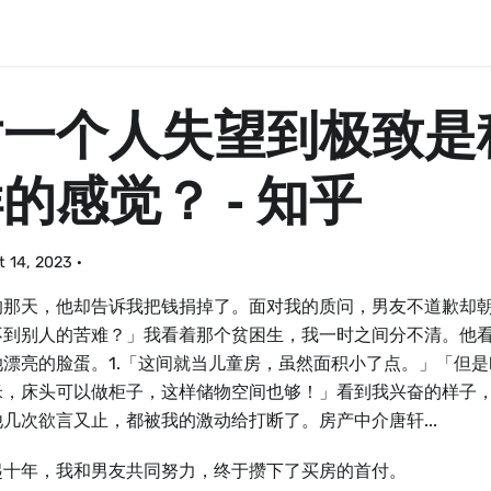
对一个人失望到极致是
的感觉？ - 知乎
 14, 2023
·
的那天，他却告诉我把钱捐掉了。面对我的质问，男友不道歉却
不到别⼈的苦难？」我看着那个贫困⽣，我⼀时之间分不清。他
她漂亮的脸蛋。1.「这间就当儿童房，虽然面积小了点。」「但
米，床头可以做柜子，这样储物空间也够！」看到我兴奋的样子
几次欲言又止，都被我的激动给打断了。房产中介唐轩...
起十年，我和男友共同努力，终于攒下了买房的首付。