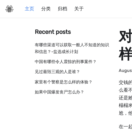
主页
分类
归档
关于
Recent posts
有哪些渠道可以获取一般人不知道的知识
样
和信息？-盐选成长计划
中国有哪些令人震惊的刑事案件？
August
见过最毁三观的人是谁？
家里有个警察是怎么样的体验？
交钱
么看
如果中国爆发丧尸怎么办？
还是
榻榻
尬，他
在⼀