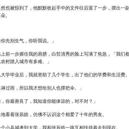
显然也被惊到了，他默默收起手中的文件往后退了⼀步，摆出⼀
耳朵。
雅你先别⽣气，你听我说。」
皓上前⼀步握住我的肩膀，白皙清秀的脸上写满了焦急，「我们
从农村踏入城市有多难。」
以⼤学毕业后，我就资助了几个学⽣，出了他们的学费和⽣活费
己淋过雨，所以我才想给别⼈也撑把伞。」
雅，你最善良了，我知道你能体谅的，对不对？」
呆地看着张辰皓，仿佛不认识这个相爱了十年的男友。
⼀个小县城考到⼤学，我和张辰皓⼀路互相扶持着走到现在。