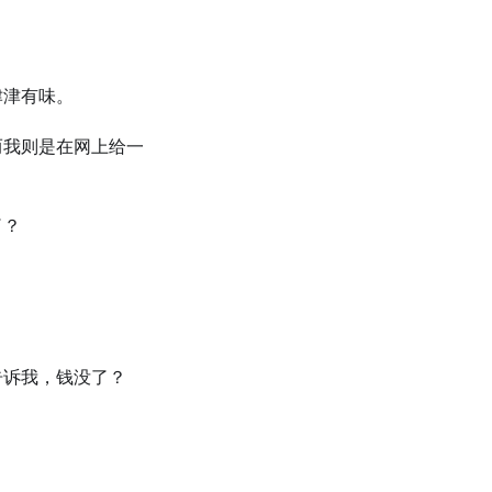
津津有味。
而我则是在网上给⼀
了？
告诉我，钱没了？