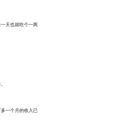
来⼀天也就吃个⼀两
力。
万多⼀个月的收入已