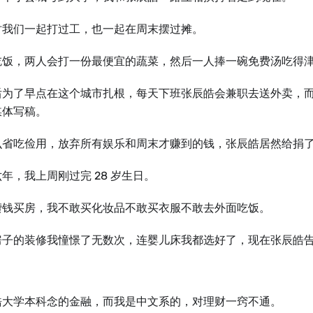
时我们⼀起打过工，也⼀起在周末摆过摊。
吃饭，两⼈会打⼀份最便宜的蔬菜，然后⼀⼈捧⼀碗免费汤吃得
后为了早点在这个城市扎根，每天下班张辰皓会兼职去送外卖，
媒体写稿。
么省吃俭用，放弃所有娱乐和周末才赚到的钱，张辰皓居然给捐
年，我上周刚过完 28 岁⽣日。
攒钱买房，我不敢买化妆品不敢买衣服不敢去外面吃饭。
房子的装修我憧憬了无数次，连婴儿床我都选好了，现在张辰皓
皓⼤学本科念的金融，而我是中文系的，对理财⼀窍不通。