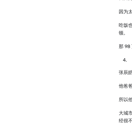
因为
吃饭
顿。
那 9
张辰
他爸
所以
⼤城
经很