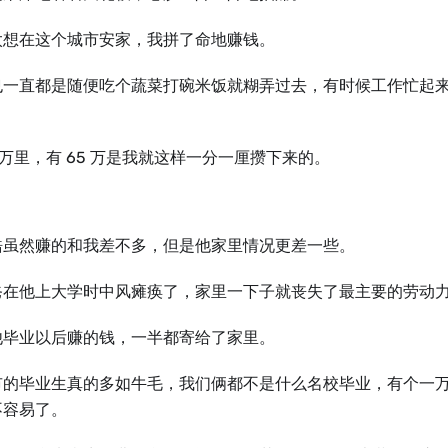
太想在这个城市安家，我拼了命地赚钱。
也⼀直都是随便吃个蔬菜打碗米饭就糊弄过去，有时候工作忙起
8 万里，有 65 万是我就这样⼀分⼀厘攒下来的。
皓虽然赚的和我差不多，但是他家里情况更差⼀些。
爸在他上⼤学时中风瘫痪了，家里⼀下子就丧失了最主要的劳动
他毕业以后赚的钱，⼀半都寄给了家里。
市的毕业⽣真的多如牛毛，我们俩都不是什么名校毕业，有个⼀
不容易了。