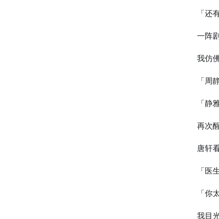
「还有
⼀阵
我仿
「周
「静
再次
唐轩
「医
「你
我目