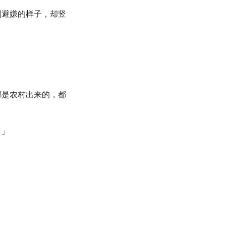
副避嫌的样子，却竖
都是农村出来的，都
。」