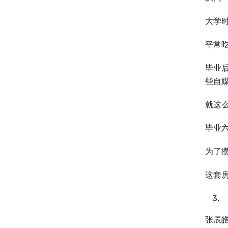
⼤学
平常
毕业
些自
就这
毕业六
为了
这套
张辰