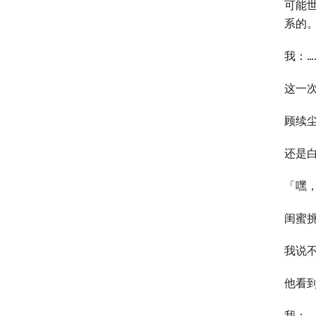
可能
系的
我：…
这一
顾续
还是
「嘿
闺蜜
我说
他看
我：…