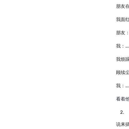
朋友
我面
朋友
我：…
我烦
顾续
我：…
看着
说来