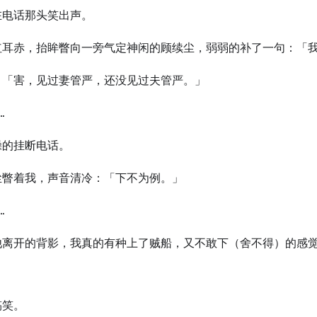
在电话那头笑出声。
红耳赤，抬眸瞥向一旁气定神闲的顾续尘，弱弱的补了一句：「
：「害，见过妻管严，还没见过夫管严。」
…
躁的挂断电话。
尘瞥着我，声音清冷：「下不为例。」
…
他离开的背影，我真的有种上了贼船，又不敢下（舍不得）的感
搞笑。