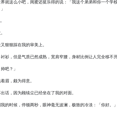
世界就这么小吧，闺蜜还挺乐得的说：「我这个弟弟和你一个学
。」
…
次。
尘又狠狠踩在我的审美上。
白衬衫，但是气质已然成熟，宽肩窄腰，身材比例让人完全移不
，帅吧？」
挑着眉，颇为得意。
不出话，因为顾续尘已经坐在了我的对面。
到我的时候，停顿两秒，眼神毫无波澜，极致的冷淡：「你好。
…