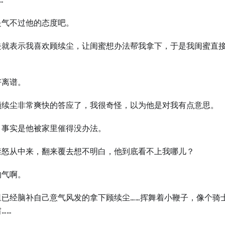
是气不过他的态度吧。
去就表示我喜欢顾续尘，让闺蜜想办法帮我拿下，于是我闺蜜直接
好离谱。
顾续尘非常爽快的答应了，我很奇怪，以为他是对我有点意思。
，事实是他被家里催得没办法。
禁怒从中来，翻来覆去想不明白，他到底看不上我哪儿？
的气啊。
里已经脑补自己意气风发的拿下顾续尘……挥舞着小鞭子，像个骑
……