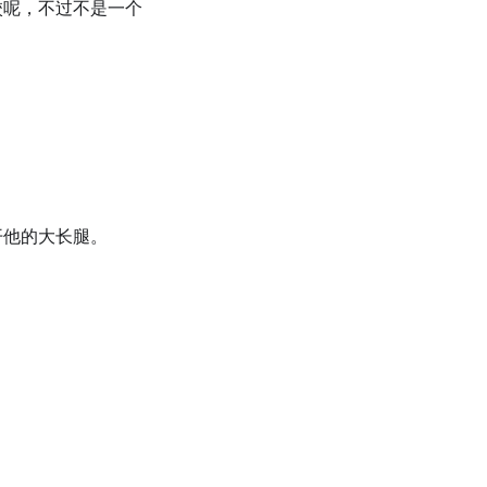
校呢，不过不是一个
开他的大长腿。
」