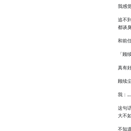
我感
追不
都谈
和前
「顾
真有
顾续
我：…
这句
大不
不知