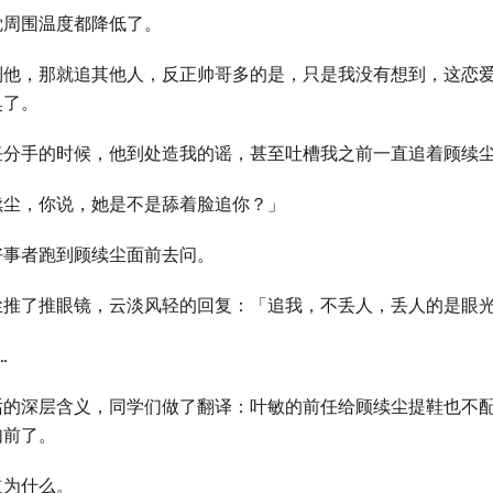
觉周围温度都降低了。
到他，那就追其他人，反正帅哥多的是，只是我没有想到，这恋
臭了。
任分手的时候，他到处造我的谣，甚至吐槽我之前一直追着顾续
续尘，你说，她是不是舔着脸追你？」
好事者跑到顾续尘面前去问。
尘推了推眼镜，云淡风轻的回复：「追我，不丢人，丢人的是眼
…
话的深层含义，同学们做了翻译：叶敏的前任给顾续尘提鞋也不
如前了。
道为什么。