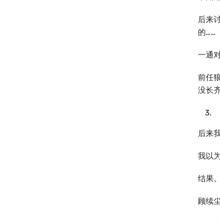
后来
的……
一通
前任
没长
后来
我以
结果
顾续