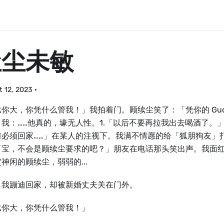
尘尘未敏
 12, 2023
·
你大，你凭什么管我！」我拍着门。顾续尘笑了：「凭你的 Guc
」我：……他真的，壕无人性。1.「以后不要再拉我出去喝酒了。
前必须回家……」在某人的注视下。我满不情愿的给「狐朋狗友」
「宝，不会是顾续尘要求的吧？」朋友在电话那头笑出声。我面
神闲的顾续尘，弱弱的...
，我蹦迪回家，却被新婚丈夫关在门外。
比你大，你凭什么管我！」