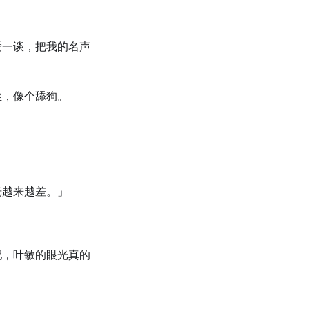
爱一谈，把我的名声
尘，像个舔狗。
光越来越差。」
配，叶敏的眼光真的