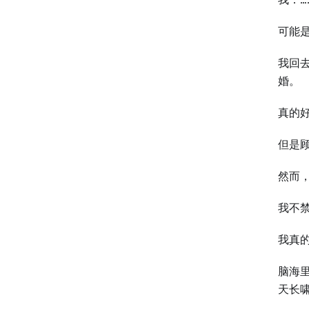
可能
我回
婚。
真的
但是
然而
我不
我真
脑海
天长啸