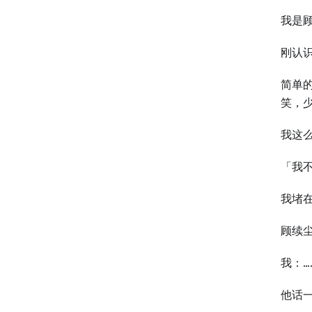
我是
刚认
简单
笑，
我这
「我
我堵
顾续
我：…
他话