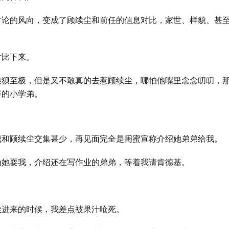
讨论的风向，变成了顾续尘和前任的信息对比，家世、样貌、甚
对比下来。
狼狈至极，但是又不敢真的去惹顾续尘，哪怕他嘴里念念叨叨，
齐的小学弟。
我和顾续尘交集甚少，再见面完全是闺蜜宣称介绍她弟弟给我。
为她耍我，介绍还在写作业的弟弟，等着我请肯德基。
。
尘进来的时候，我差点被果汁呛死。