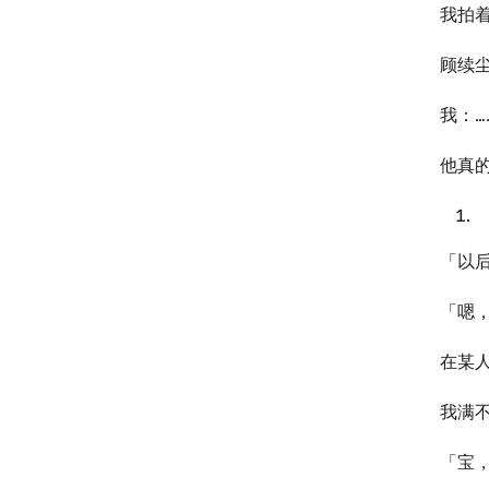
我拍
顾续尘
我：…
他真
「以
「嗯
在某
我满
「宝