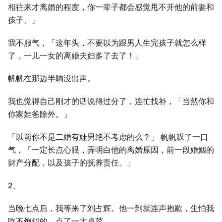
相往来才离婚的程度，你一辈子都会感觉甩不开他的前妻和
孩子。」
我不服气，「这年头，不要以为跟男人生完孩子就怎么样
了，一儿一女的离婚夫妇多了去了！」
帆帆在那边半晌没出声。
我也觉得自己刚才的话说得过分了，连忙找补，「当然你和
你家娃爸除外。」
「以前你不是二婚有娃男绝不考虑的么？」 帆帆叹了一口
气，「一定长点心眼，弄明白他的离婚原因，前一段婚姻的
财产分配，以及孩子的抚养责任。」
2、
当晚七点后，我等来了刘占辉。他一到就连声抱歉，生怕我
吃不饱似的，点了一大桌菜。