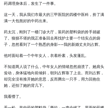
药调理身体后，发生了一件事。
这一天，我从我们市最大的三甲医院的四楼中医科，拎了满
满一大包熬好的中药出来。
药太沉，刚到了一楼门诊大厅，装药的塑料袋的拎手就破
了。狼狈不堪的我正准备回去再找护士要一个结实点的袋
子，忽然看到了一个熟悉的身影——我的新婚丈夫刘占辉。
他对面站着一个中年女人，衣着朴素，头发蓬乱。
不知道两人说了什么，中年女人的情绪忽然崩溃了。她肩头
耸动，身体猛地向前倾斜，朝刘占辉靠了上去。而刘占辉，
却完全没有推开她的意思，反而腾出一只手，用力回抱住
她，还拍了她的背几下。
我看懵了。
手一松，装中药的塑料袋「撕拉」一声全破了，里面的药稀