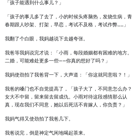
「孩子能遇到什么事儿？」
「孩子的事儿多了去了，小的时候头疼脑热，发烧生病，青
春期跟人吵架、打架，早恋，考试不及格，考试作弊……」
我翻了个白眼，我妈越说下去越夸张。
我爸等我妈说完才说：「小雨，每段婚姻都有困难的地方。
二婚，可能难处更多一些——你真的想好了吗？」
我妈使劲拍了我爸背一下，大声道：「你这就同意啦？！」
我爸的嗓门也不自觉提高了，「孩子大了，不同意怎么办？
女大不中留，留来留去留成仇。小雨对待这段感情那么认
真，现在我们不同意，她以后死活不肯嫁人，你负责？」
我妈气得又使劲拍了我爸几下。
我爸说完，倒是神定气闲地喝起茶来。