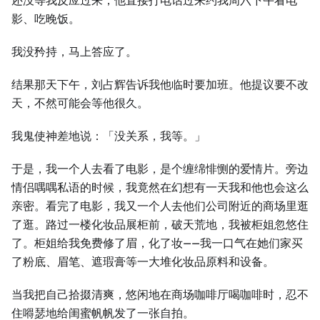
还没等我反应过来，他直接打电话过来约我周六下午看电
影、吃晚饭。
我没矜持，马上答应了。
结果那天下午，刘占辉告诉我他临时要加班。他提议要不改
天，不然可能会等他很久。
我鬼使神差地说：「没关系，我等。」
于是，我一个人去看了电影，是个缠绵悱恻的爱情片。旁边
情侣喁喁私语的时候，我竟然在幻想有一天我和他也会这么
亲密。看完了电影，我又一个人去他们公司附近的商场里逛
了逛。路过一楼化妆品展柜前，破天荒地，我被柜姐忽悠住
了。柜姐给我免费修了眉，化了妆——我一口气在她们家买
了粉底、眉笔、遮瑕膏等一大堆化妆品原料和设备。
当我把自己拾掇清爽，悠闲地在商场咖啡厅喝咖啡时，忍不
住嘚瑟地给闺蜜帆帆发了一张自拍。