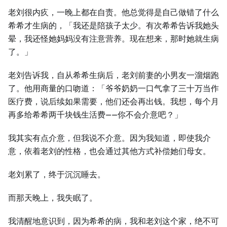
老刘很内疚，一晚上都在自责。他总觉得是自己做错了什么
希希才生病的，「我还是陪孩子太少。有次希希告诉我她头
晕，我还怪她妈妈没有注意营养。现在想来，那时她就生病
了。」
老刘告诉我，自从希希生病后，老刘前妻的小男友一溜烟跑
了。他用商量的口吻道：「爷爷奶奶一口气拿了三十万当作
医疗费，说后续如果需要，他们还会再出钱。我想，每个月
再多给希希两千块钱生活费——你不会介意吧？」
我其实有点介意，但我说不介意。因为我知道，即使我介
意，依着老刘的性格，也会通过其他方式补偿她们母女。
老刘累了，终于沉沉睡去。
而那天晚上，我失眠了。
我清醒地意识到，因为希希的病，我和老刘这个家，绝不可