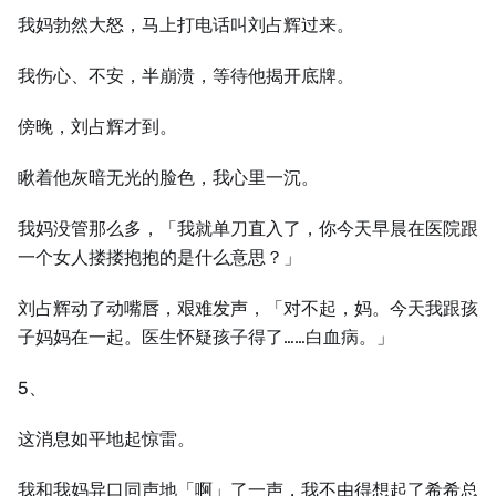
我妈勃然大怒，马上打电话叫刘占辉过来。
我伤心、不安，半崩溃，等待他揭开底牌。
傍晚，刘占辉才到。
瞅着他灰暗无光的脸色，我心里一沉。
我妈没管那么多，「我就单刀直入了，你今天早晨在医院跟
一个女人搂搂抱抱的是什么意思？」
刘占辉动了动嘴唇，艰难发声，「对不起，妈。今天我跟孩
子妈妈在一起。医生怀疑孩子得了……白血病。」
5、
这消息如平地起惊雷。
我和我妈异口同声地「啊」了一声，我不由得想起了希希总