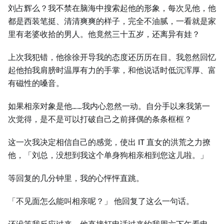
刘占辉么？我不禁在脑海中搜索起他的形象，每次见他，他
都是西装笔挺、清清爽爽的样子，完全不油腻，一看就是家
里有老婆收拾的男人。他竟然三十五岁，还离异有娃？
上次我犯错，他徐徐开导我的态度还历历在目。我忽然回忆
起他拍我肩膀时温厚有力的手掌，和他说话时低沉浑厚、富
有磁性的嗓音。
如果相亲对象是他……我内心忽然一动。自分手以来我第一
次觉得，是不是可以打破自己之前择偶的条条框框？
这一次我决定相信自己的感觉，使出 IT 直女的洪荒之力撩
他，「刘总，没想到我这个单身狗相亲相到您这儿啦。」
等回复的几分钟里，我的心怦怦直跳。
「不见面怎么能叫相亲呢？」 他回复了这么一句话。