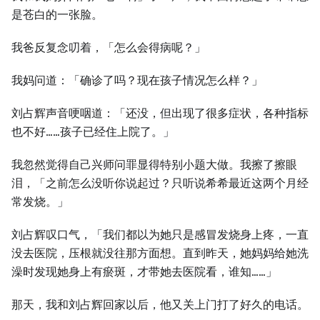
是苍白的一张脸。
我爸反复念叨着，「怎么会得病呢？」
我妈问道：「确诊了吗？现在孩子情况怎么样？」
刘占辉声音哽咽道：「还没，但出现了很多症状，各种指标
也不好……孩子已经住上院了。」
我忽然觉得自己兴师问罪显得特别小题大做。我擦了擦眼
泪，「之前怎么没听你说起过？只听说希希最近这两个月经
常发烧。」
刘占辉叹口气，「我们都以为她只是感冒发烧身上疼，一直
没去医院，压根就没往那方面想。直到昨天，她妈妈给她洗
澡时发现她身上有瘀斑，才带她去医院看，谁知……」
那天，我和刘占辉回家以后，他又关上门打了好久的电话。