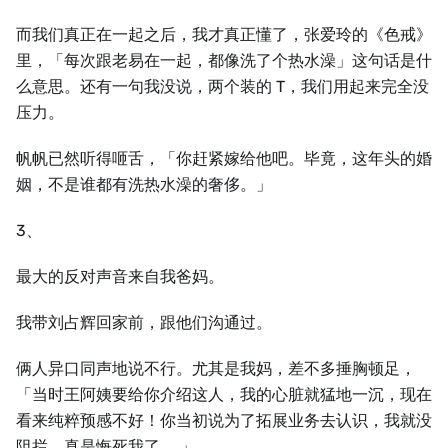
而我们真正在一起之后，我才真正懂了，张爱玲的《色戒》
里，「每次跟老易在一起，都像洗了个热水澡」这句话是什
么意思。还有一句我没说，两个装的 T，我们用起来完全没
压力。
帆帆已然听得咂舌，「你赶紧嫁给他吧。毕竟，这年头的婚
姻，不是谁都有洗热水澡的奢侈。」
3、
最大的反对声音来自我爸妈。
我带刘占辉回家前，跟他们沟通过。
俩人异口同声地说不行。尤其是我妈，差不多捶胸顿足，
「当时王阿姨要给你介绍这人，我的心脏就猛地一沉，现在
看来纯粹预感不好！你当初说为了拓展业务去认识，我就没
阻拦，真是悔死我了……」