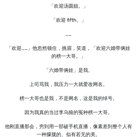
「欢迎汤圆姐。」
「欢迎 fifth。」
……
「欢迎……」他忽然顿住，挑眉，笑道，「欢迎六婚带俩娃
的榜⼀⼤哥。」
「六婚带俩娃」是我。
上司骂我，我压力⼀⼤就爱改网名。
榜⼀⼤哥也是我，不是网名，这是我的绰号。
因为我真的当过李乌狼的冤种榜⼀⼤哥。
他刚直播那会，穷到用⼀部破手机直播，像素差到整个⼈有
⼀种朦胧的、似有若无的美。