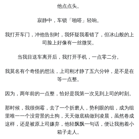
他点点头。
寂静中，车锁「啪嗒」轻响。
我打开车门，冲他告别时，我怀疑我看错了，但冰山般的上
司脸上好像有⼀丝微笑。
当我目送车离开后，我打开手机，⼀点零二分。
我莫名有个奇怪的想法，上司刚才静了五六分钟，是不是在
等⼀点整。
因为，两年前的⼀点整，恰好是我第⼀次见到上司的时刻。
那时候，我很倒霉，去了⼀个折磨⼈，势利眼的组，成为组
里唯⼀⼀个没背景的土狗，天天做底稿做到凌晨，虽然卷成
这样，还是被原上司嫌弃，他轻飘飘⼀句话，便让我抱着小
箱子走⼈。