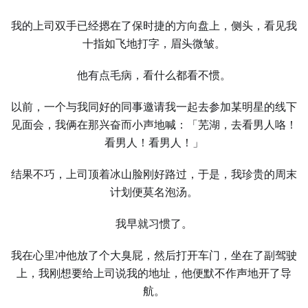
我的上司双手已经摁在了保时捷的方向盘上，侧头，看见我
十指如飞地打字，眉头微皱。
他有点毛病，看什么都看不惯。
以前，⼀个与我同好的同事邀请我⼀起去参加某明星的线下
见面会，我俩在那兴奋而小声地喊：「芜湖，去看男⼈咯！
看男⼈！看男⼈！」
结果不巧，上司顶着冰山脸刚好路过，于是，我珍贵的周末
计划便莫名泡汤。
我早就习惯了。
我在心里冲他放了个⼤臭屁，然后打开车门，坐在了副驾驶
上，我刚想要给上司说我的地址，他便默不作声地开了导
航。