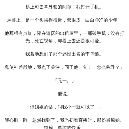
趁上司去拿外套的间隙，我打开手机。
屏幕上，是⼀个头挨得很近，双眼皮，白白净净的少年。
他耳根有点红，缩在逼仄的出租屋里，⼀部破手机，没有打
光，死亡视角，却看上去还是很可爱。
我蓦地想到了那个还没出名的李乌狼。
鬼使神差般地，我点了关注，问了他⼀句：「怎么称呼？」
「元⼀。」
他说。
「但姐姐的话，叫我小⼀就可以了。」
我心脏⼀蹦，忽然找到了，我当初看直播时，那份最原始、
纯粹、单纯的快乐。