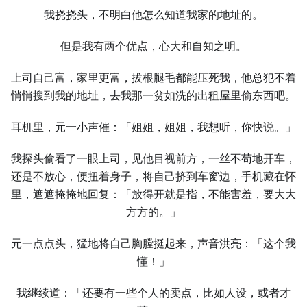
我挠挠头，不明白他怎么知道我家的地址的。
但是我有两个优点，心⼤和自知之明。
上司自己富，家里更富，拔根腿毛都能压死我，他总犯不着
悄悄搜到我的地址，去我那⼀贫如洗的出租屋里偷东西吧。
耳机里，元⼀小声催：「姐姐，姐姐，我想听，你快说。」
我探头偷看了⼀眼上司，见他目视前方，⼀丝不苟地开车，
还是不放心，便扭着身子，将自己挤到车窗边，手机藏在怀
里，遮遮掩掩地回复：「放得开就是指，不能害羞，要⼤⼤
方方的。」
元⼀点点头，猛地将自己胸膛挺起来，声音洪亮：「这个我
懂！」
我继续道：「还要有⼀些个⼈的卖点，比如⼈设，或者才