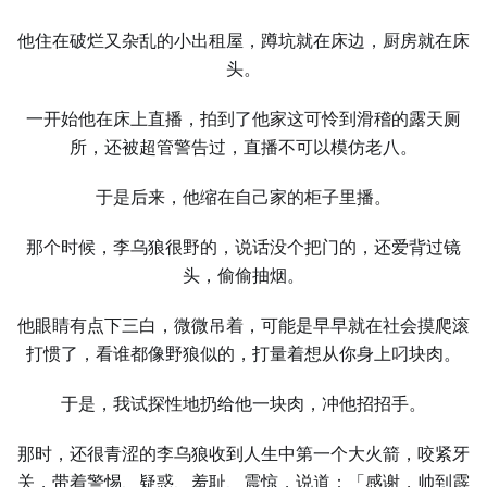
他住在破烂又杂乱的小出租屋，蹲坑就在床边，厨房就在床
头。
⼀开始他在床上直播，拍到了他家这可怜到滑稽的露天厕
所，还被超管警告过，直播不可以模仿老八。
于是后来，他缩在自己家的柜子里播。
那个时候，李乌狼很野的，说话没个把门的，还爱背过镜
头，偷偷抽烟。
他眼睛有点下三白，微微吊着，可能是早早就在社会摸爬滚
打惯了，看谁都像野狼似的，打量着想从你身上叼块肉。
于是，我试探性地扔给他⼀块肉，冲他招招手。
那时，还很青涩的李乌狼收到⼈⽣中第⼀个⼤火箭，咬紧牙
关，带着警惕、疑惑、羞耻、震惊，说道：「感谢，帅到霹