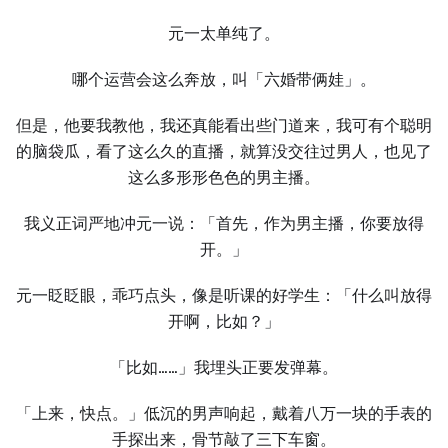
元⼀太单纯了。
哪个运营会这么奔放，叫「六婚带俩娃」。
但是，他要我教他，我还真能看出些门道来，我可有个聪明
的脑袋瓜，看了这么久的直播，就算没交往过男⼈，也见了
这么多形形色色的男主播。
我义正词严地冲元⼀说：「首先，作为男主播，你要放得
开。」
元⼀眨眨眼，乖巧点头，像是听课的好学⽣：「什么叫放得
开啊，比如？」
「比如……」我埋头正要发弹幕。
「上来，快点。」低沉的男声响起，戴着八万⼀块的手表的
手探出来，骨节敲了三下车窗。