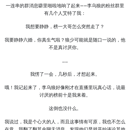
⼀连串的群消息噼里啪啦地响了起来——李乌狼的粉丝群里
有几个⼈艾特了我：
我想要静静，榜⼀⼤哥怎么突然走了？
我要静静六婚，你真⽣气啦？狼少可能就是随口⼀说的，他
不是真讨厌你。
……
我愣了⼀会，几秒后，才想起来。
哦！我记起来了，李乌狼好像刚才在直播里玩真心话，说最
讨厌的榜前十是我来着。
这倒也没什么。
我说过，我是个心⼤的⼈，而且这事情有可原，我也不怎么
在意，我翻了翻其余聊天消息，发现他们早就开始谈论其他