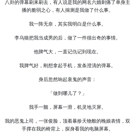
八卦的弹幕刷来刷去，有⼈说是我的网名六婚刺痛了单身主
播的脆弱之心，有⼈揣测是我做了什么事。
我⼀阵无奈，其实我明白是什么事。
李乌狼把我当成男的后，做了⼀件很出奇的事情。
他脾气⼤，⼀直记仇记到现在。
我脾气好，刚想拿起手机，发条澄清的弹幕。
身后忽然响起衰鬼的声音：
「做到哪儿了？」
我手⼀颤，屏幕⼀滑，机灵地灭屏。
我的恶鬼上司，⼀张俊脸，顶着暴殄天物般的晚娘表情，双
手撑在我的椅背上，探身看我的电脑屏幕。