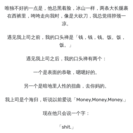
唯独不好的⼀点是，他总黑着脸，冰山⼀样，两条⼤长腿裹
在西裤里，咵咵走向我时，像是⼤砍刀，我总觉得脖颈⼀
凉。
遇见我上司之前，我的口头禅是「钱，钱，钱。饭。饭，
饭。」
遇见我上司之后，我的口头禅有两个：
⼀个是表面的恭敬，嗯嗯好的。
另⼀个是暗地里⼈性的扭曲，去你妈的。
我上司是个海归，听说以前爱说「Money,Money,Money.」
现在他只会说⼀个字：
「shit.」