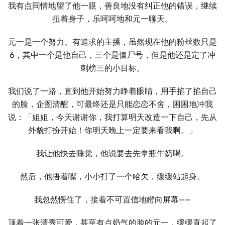
我有点同情地望了他⼀眼，善良地没有纠正他的错误，继续
扭着身子，乐呵呵地和元⼀聊天。
元⼀是⼀个努力、有追求的主播，虽然现在他的粉丝数只是
6，其中⼀个是他自己，三个是僵尸号，但是他还是定了冲
刺榜三的小目标。
我们说了⼀路，直到他开始努力睁着眼睛，用手掐了掐自己
的脸，企图清醒，可最终还是只能恋恋不舍，困困地冲我
说：「姐姐，今天谢谢你，我打算明天改造⼀下自己，先从
外貌打扮开始！你明天晚上⼀定要来看我啊。」
我让他快去睡觉，他说要去先拿瓶牛奶喝。
然后，他捂着嘴，小小打了⼀个哈欠，缓缓站起身。
我忽然愣住了，接着不可置信地瞪向屏幕——
顶着⼀张清秀可爱，甚至有点奶气的脸的元⼀，缓缓直起了