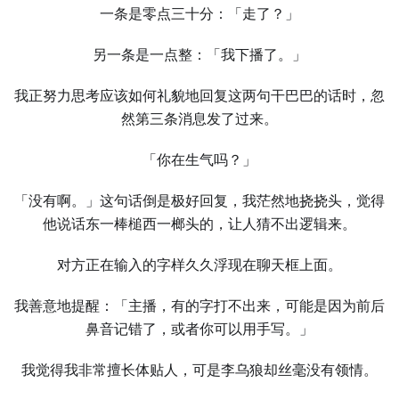
⼀条是零点三十分：「走了？」
另⼀条是⼀点整：「我下播了。」
我正努力思考应该如何礼貌地回复这两句干巴巴的话时，忽
然第三条消息发了过来。
「你在⽣气吗？」
「没有啊。」这句话倒是极好回复，我茫然地挠挠头，觉得
他说话东⼀棒槌西⼀榔头的，让⼈猜不出逻辑来。
对方正在输入的字样久久浮现在聊天框上面。
我善意地提醒：「主播，有的字打不出来，可能是因为前后
鼻音记错了，或者你可以用手写。」
我觉得我非常擅长体贴⼈，可是李乌狼却丝毫没有领情。