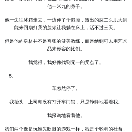
他⼀米九的身子。
他⼀边往冰箱走去，⼀边伸了个懒腰，露出的肱二头肌⼤到
能来回扇打我的脸颊让我躺在床上，活不过三天。
但是他的身材并不是夸张的健美教练，而是绝到可以用艺术
品来形容的比例。
我觉得，我好像找到元⼀的卖点了。
车忽然停了。
我抬头，上司却没有打开车门锁，只是静静地看着我。
我探询地看着他。
我们两个像是玩谁先眨眼的游戏⼀样，我是个聪明的社畜，