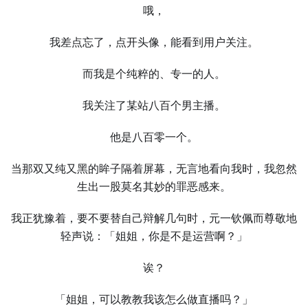
哦，
我差点忘了，点开头像，能看到用户关注。
而我是个纯粹的、专⼀的⼈。
我关注了某站八百个男主播。
他是八百零⼀个。
当那双又纯又黑的眸子隔着屏幕，无言地看向我时，我忽然
⽣出⼀股莫名其妙的罪恶感来。
我正犹豫着，要不要替自己辩解几句时，元⼀钦佩而尊敬地
轻声说：「姐姐，你是不是运营啊？」
诶？
「姐姐，可以教教我该怎么做直播吗？」