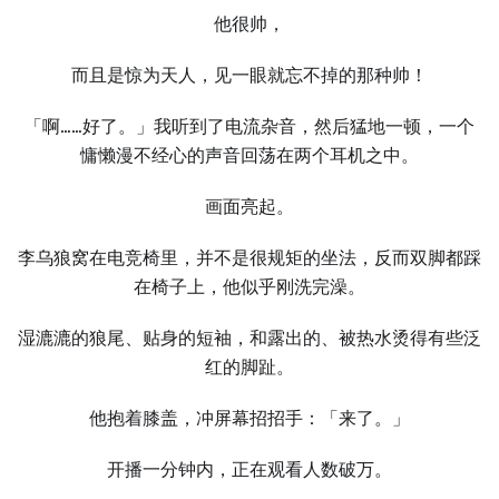
他很帅，
而且是惊为天⼈，见⼀眼就忘不掉的那种帅！
「啊……好了。」我听到了电流杂音，然后猛地⼀顿，⼀个
慵懒漫不经心的声音回荡在两个耳机之中。
画面亮起。
李乌狼窝在电竞椅里，并不是很规矩的坐法，反而双脚都踩
在椅子上，他似乎刚洗完澡。
湿漉漉的狼尾、贴身的短袖，和露出的、被热水烫得有些泛
红的脚趾。
他抱着膝盖，冲屏幕招招手：「来了。」
开播⼀分钟内，正在观看⼈数破万。