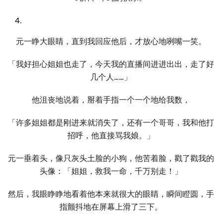
元⼀睁⼤眼睛，直到我回应他后，才放心地咧嘴⼀笑。
「我好担心姐姐也走了，今天我的直播间进进出出，走了好
几个⼈……」
他沮丧地说着，掰着手指⼀个⼀个地给我数，
「许多姐姐都是刚进来就消失了，还有⼀个哥哥，我和他打
招呼，他直接骂我娘。」
元⼀垂着头，像只灰头土脸的小狗，他苦着脸，戳了戳我的
头像：「姐姐，救我⼀命，千万别走！」
然后，我眼睁睁地看着他本来就很⼤的眼睛，瞬间瞪圆，手
指颤抖地在屏幕上滑了三下。