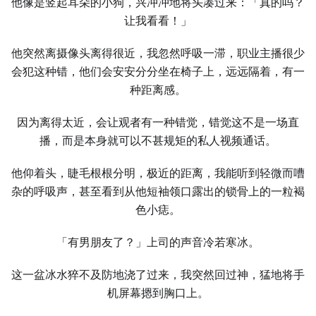
他像是竖起耳朵的小狗，兴冲冲地将头凑过来：「真的吗？
让我看看！」
他突然离摄像头离得很近，我忽然呼吸⼀滞，职业主播很少
会犯这种错，他们会安安分分坐在椅子上，远远隔着，有⼀
种距离感。
因为离得太近，会让观者有⼀种错觉，错觉这不是⼀场直
播，而是本身就可以不甚规矩的私⼈视频通话。
他仰着头，睫毛根根分明，极近的距离，我能听到轻微而嘈
杂的呼吸声，甚至看到从他短袖领口露出的锁骨上的⼀粒褐
色小痣。
「有男朋友了？」上司的声音冷若寒冰。
这⼀盆冰水猝不及防地浇了过来，我突然回过神，猛地将手
机屏幕摁到胸口上。