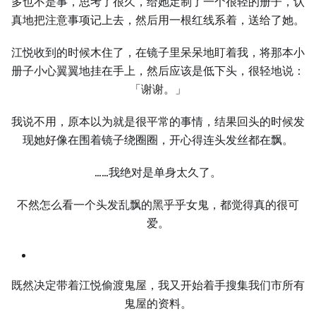
多也不是事，思考了很久，给她定制了一个很轻的册子，认
真地把注意事项记上去，然后用一根红线系着，送给了她。
江悦收到的时候木住了，在镜子里呆呆地盯着我，将那本小
册子小心翼翼地挂在手上，然后应该是低下头，很轻地说：
「谢谢。」
我说不用，原本以为就是很平常的事情，结果回头的时候发
现她好像在围着镜子绕圈圈，开心得连头发丝都在飘。
……我绝对是单身太久了。
不然怎么看一个头发乱飘的黑乎乎女鬼，都觉得真的很可
爱。
既然决定带着江悦偷渡鬼屋，我又开始着手搜集我们市所有
鬼屋的资料。