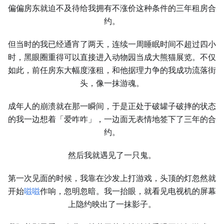
偏偏房东就迫不及待给我拥有不涨价这种条件的三年租房合
约。
但当时的我已经通宵了两天，连续一周睡眠时间不超过四小
时，黑眼圈重得可以直接进入动物园当成大熊猫展览。不仅
如此，前任房东大幅度涨租，和他据理力争的我成功流落街
头，像一抹游魂。
成年人的崩溃就在那一瞬间，于是正处于破罐子破摔的状态
的我一边想着「爱咋咋」，一边面无表情地签下了三年的合
约。
然后我就遇见了一只鬼。
第一次见面的时候，我靠在沙发上打游戏，头顶的灯忽然就
开始
嗞嗞
作响，忽明忽暗。我一抬眼，就看见电视机的屏幕
上隐约映出了一抹影子。