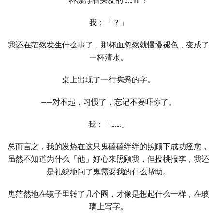
杯漂浮着头发的……血？
我：「？」
我还在茫然发生什么事了，那杯血忽然就慢慢褪色，变成了
一杯清水。
桌上出现了一行隽秀的字。
——对不起，习惯了，忘记不要吓你了。
我：「……」
总而言之，我的发烧在这只鬼磕磕绊绊的照顾下成功痊愈，
虽然不知道为什么「他」好心来照顾我，但投桃报李，我还
是礼貌地问了鬼需要我的什么帮助。
鬼茫然地在镜子里转了几个圈，才像是想起什么一样，在玻
璃上写字。