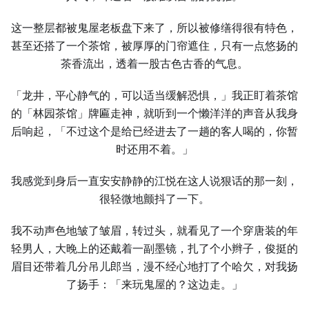
这一整层都被鬼屋老板盘下来了，所以被修缮得很有特色，
甚至还搭了一个茶馆，被厚厚的门帘遮住，只有一点悠扬的
茶香流出，透着一股古色古香的气息。
「龙井，平心静气的，可以适当缓解恐惧，」我正盯着茶馆
的「林园茶馆」牌匾走神，就听到一个懒洋洋的声音从我身
后响起，「不过这个是给已经进去了一趟的客人喝的，你暂
时还用不着。」
我感觉到身后一直安安静静的江悦在这人说狠话的那一刻，
很轻微地颤抖了一下。
我不动声色地皱了皱眉，转过头，就看见了一个穿唐装的年
轻男人，大晚上的还戴着一副墨镜，扎了个小辫子，俊挺的
眉目还带着几分吊儿郎当，漫不经心地打了个哈欠，对我扬
了扬手：「来玩鬼屋的？这边走。」