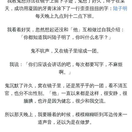
我教鬼想办法在镜子上留下字迹，鬼想了好久，终于在某
天，成功用凝固的牙膏沫涂下了一行歪歪扭扭的字：
陆子明
每天晚上九点到十二点下班。
我看着好笑，忽然想起还没和「他」互相做过自我介绍：
「你都知道我叫陆子明了，你叫什么名字？」
鬼不吭声，又在镜子里缩成一团。
我说：「你们应该会讲话的吧，每次都要写字，不麻烦
啊。」
鬼沉默了许久，窝在镜子里，还是黑乎乎的一团，看不清五
官，也分不出性别。「他」一直以来都是这样，很安静，很
腼腆，也许是因为健忘，很少和我交流。
所以那天晚上，我要睡着的时候，模模糊糊听到耳边传来一
道声音，还以为是在做梦。