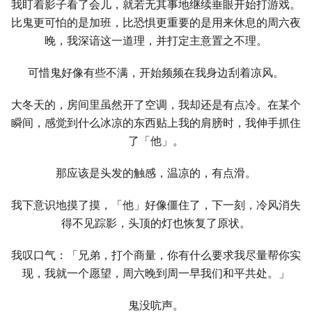
我盯着影子看了会儿，就若无其事地继续垂眼开始打游戏。
比鬼更可怕的是加班，比恐惧更重要的是用来休息的周六夜
晚，我深谙这一道理，并打定主意置之不理。
可惜鬼好像有些不满，开始频频在我身边刮着凉风。
大冬天的，房间里虽然开了空调，我却还是有点冷。在某个
瞬间，感觉到什么冰凉的东西贴上我的肩膀时，我伸手抓住
了「他」。
那应该是头发的触感，温凉的，有点滑。
我下意识地摸了摸，「他」好像僵住了，下一刻，冷风消失
得不见踪影，头顶的灯也恢复了原状。
我叹口气：「兄弟，打个商量，你有什么要求我尽量帮你实
现，我就一个愿望，周六晚到周一早我们和平共处。」
鬼没吭声。