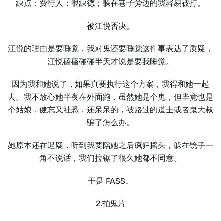
缺点：费行人；很缺德；躲在巷子旁边的我容易被打。
被江悦否决。
江悦的理由是要睡觉，我对鬼还要睡觉这件事表达了质疑，
江悦磕磕碰碰半天才说是要我睡觉。
因为我和她说了，如果真要执行这个方案，我得和她一起
去。我不放心她半夜在外面跑，虽然她是个鬼，但毕竟也是
个姑娘，健忘又社恐，还呆呆的，被路过的道士或者鬼大叔
骗了怎么办。
她原本还在迟疑，听到我要陪她之后疯狂摇头，躲在镜子一
角不说话，我们拉锯了很久她都不同意。
于是 PASS。
2.拍鬼片