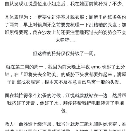
自从发现江悦是位鬼小姐之后，我在她面前就矜持了不少。
具体表现为：一定要先进浴室才脱衣服；厕所里的纸多备份
了两筒；早上对镜刷牙之前要先梳理一下乱糟糟的头发；加
班累得要死，倒在沙发上前还要注意睡死过去的姿势会不会
太狰狞……
但这样的矜持仅仅持续了一周。
就在第二周的周一，我因为前天晚上半夜 emo 晚起了五分
钟，在「即将失去全勤奖」的威胁下头发都要炸起来，满屋
子乱窜找衣服穿，根本来不及在意自己鸟窝一般的头发。
而在我忙得像个跳蚤的时候，江悦就默默站在一边，然后帮
我挤好了牙膏，倒好了水，顺便还帮我把电脑装进了电脑
包。
救人一命胜造七级浮屠，我当时就差三跪九叩叫她卡密，准