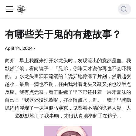
有哪些关于鬼的有趣故事？
April 14, 2024
·
简介：早上我醒来打开水龙头时，发现流出的竟然是血。我
默然半晌，看向镜子：「兄弟，你昨天才说你再也不会吓我
的。」水龙头里汩汩流淌的血诡异地停滞了片刻，然后越变
越小，最后一滴也不剩，任由我对着龙头又敲又拍也没半点
反应。我有点无奈，看了眼镜子里下巴还挂着一层牙膏沫的
自己：「我这还没洗脸呢，好歹留点水，哥。」镜子里就隐
隐约约浮现了一抹神似马赛克，鬼都看不清的诡异人影。人
影默默地盯了我半晌，才很认真地举起手在镜子...