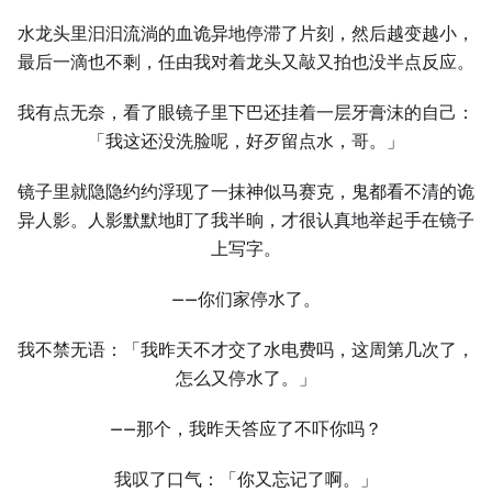
水龙头里汩汩流淌的血诡异地停滞了片刻，然后越变越小，
最后一滴也不剩，任由我对着龙头又敲又拍也没半点反应。
我有点无奈，看了眼镜子里下巴还挂着一层牙膏沫的自己：
「我这还没洗脸呢，好歹留点水，哥。」
镜子里就隐隐约约浮现了一抹神似马赛克，鬼都看不清的诡
异人影。人影默默地盯了我半晌，才很认真地举起手在镜子
上写字。
——你们家停水了。
我不禁无语：「我昨天不才交了水电费吗，这周第几次了，
怎么又停水了。」
——那个，我昨天答应了不吓你吗？
我叹了口气：「你又忘记了啊。」