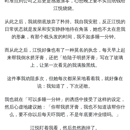
时准点到公司之后更是感激涕零，心想晚上要不买点纸钱给
江悦烧烧。
从此之后，我就彻底放弃了矜持。我自我安慰，反正江悦的
日常状态就是发呆和安安静静地待在角落，她也不太在意我
的形象，有那个梳头发的时间，我不如多睡一分钟。
而从此之后，江悦好像也有了一种莫名的执念，每天早上起
来帮我倒水挤牙膏，还把「给陆子明挤牙膏」写在了玻璃
上，让第一次看见的我满脸黑线。
这件事我劝阻多次，但她每次都呆呆地看着我，就好像在
说：我知道了，下次还敢。
我也就在「可以多睡一分钟」的诱惑中接受了这样的设定，
然后心虚地建议她：「你帮我挤牙膏，我也不知道该帮你什
么，要不你以后每天吓我吧，不是年底要冲业绩吗。」
江悦盯着我看，然后忽然跑掉了。