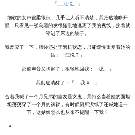
「……
江悦
。」
细软的女声很柔很低，几乎让人听不清楚，我茫然地睁开
眼，只看见一缕乌黑的发很慌乱地逃离了我的视线，接着就
缩进了床边的镜子。
我反应了一下，脑袋还处于宕机状态，只能缓慢重复着她的
话：「江悦？」
那道声音又响起了，很轻地回我：「嗯。」
我彻底清醒了：「……我 X。」
合着我喊了一个月兄弟的室友是女鬼，我特么当着她的面坦
坦荡荡穿了一个月的裤衩，有时候厕所没纸了还喊她递一
下，这姑娘怎么也从来不提醒一下我？