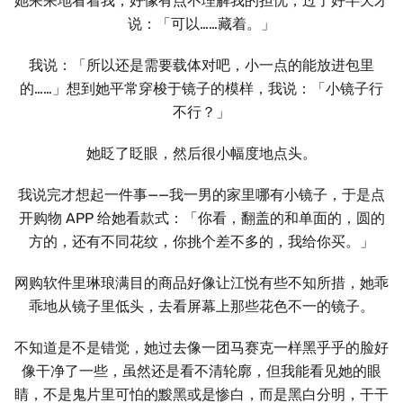
她呆呆地看着我，好像有点不理解我的担忧，过了好半天才
说：「可以……藏着。」
我说：「所以还是需要载体对吧，小一点的能放进包里
的……」想到她平常穿梭于镜子的模样，我说：「小镜子行
不行？」
她眨了眨眼，然后很小幅度地点头。
我说完才想起一件事——我一男的家里哪有小镜子，于是点
开购物 APP 给她看款式：「你看，翻盖的和单面的，圆的
方的，还有不同花纹，你挑个差不多的，我给你买。」
网购软件里琳琅满目的商品好像让江悦有些不知所措，她乖
乖地从镜子里低头，去看屏幕上那些花色不一的镜子。
不知道是不是错觉，她过去像一团马赛克一样黑乎乎的脸好
像干净了一些，虽然还是看不清轮廓，但我能看见她的眼
睛，不是鬼片里可怕的黢黑或是惨白，而是黑白分明，干干