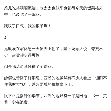
柔儿吃得满嘴流油，老太太也似乎也觉得今天的饭菜格外
香，也多吃了一碗汤。
我叹了口气，我的银子啊！
3
元毅辰在家休息一天便去上朝了，陛下龙颜大悦，夸赞不
少，封赏却少得可怜。
倒是我莫名其妙得了个诰命。
妙樱也带回了好消息，西郊的地虽然有不少人看上，但耐不
住我财大气粗，以超两成的价格拿下了。
眼下正是播种的季节，西郊的地只有一半是田地，另一半荒
着，实在浪费。