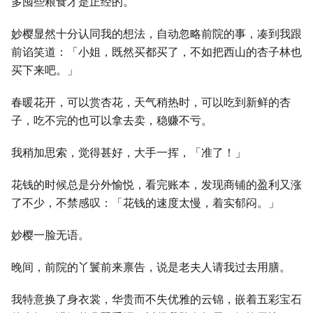
多囤些粮食才是正经的。
妙樱显然十分认同我的想法，自动忽略前院的事，凑到我跟
前谄笑道：「小姐，既然买都买了，不如把西山的杏子林也
买下来吧。」
春暖花开，可以赏杏花，天气稍热时，可以吃到新鲜的杏
子，吃不完的也可以拿去卖，稳赚不亏。
我稍加思索，觉得甚好，大手一挥，「准了！」
花钱的时候总是分外愉悦，看完账本，发现商铺的盈利又涨
了不少，不禁感叹：「花钱的速度太慢，着实郁闷。」
妙樱一脸无语。
晚间，前院的丫鬟前来禀告，说是老夫人请我过去用膳。
我特意换了身衣裳，华贵而不失优雅的云锦，嵌着五彩宝石