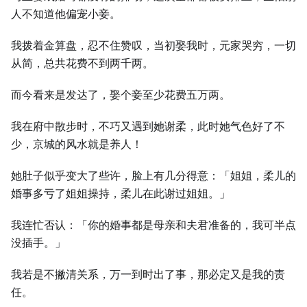
人不知道他偏宠小妾。
我拨着金算盘，忍不住赞叹，当初娶我时，元家哭穷，一切
从简，总共花费不到两千两。
而今看来是发达了，娶个妾至少花费五万两。
我在府中散步时，不巧又遇到她谢柔，此时她气色好了不
少，京城的风水就是养人！
她肚子似乎变大了些许，脸上有几分得意：「姐姐，柔儿的
婚事多亏了姐姐操持，柔儿在此谢过姐姐。」
我连忙否认：「你的婚事都是母亲和夫君准备的，我可半点
没插手。」
我若是不撇清关系，万一到时出了事，那必定又是我的责
任。