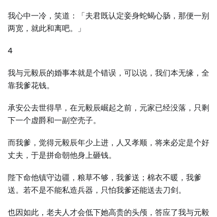
我心中一冷，笑道：「夫君既认定妾身蛇蝎心肠，那便一别
两宽，就此和离吧。」
4
我与元毅辰的婚事本就是个错误，可以说，我们本无缘，全
靠我爹花钱。
承安公去世得早，在元毅辰崛起之前，元家已经没落，只剩
下一个虚爵和一副空壳子。
而我爹，觉得元毅辰年少上进，人又孝顺，将来必定是个好
丈夫，于是拼命朝他身上砸钱。
陛下命他镇守边疆，粮草不够，我爹送；棉衣不暖，我爹
送。若不是不能私造兵器，只怕我爹还能送去刀剑。
也因如此，老夫人才会低下她高贵的头颅，答应了我与元毅