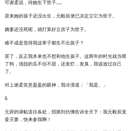
可谢柔说，待她生下世子……
原来她的孩子还没出生，元毅辰便已决定立它为世子。
嫡妻还没死呢，就打算好立庶子为世子。
难不成是觉得我这辈子都生不出孩子？
罢了，反正我本来也不想和他生孩子。这两年的时光就当喂
了狗，强扭的瓜不但不甜，还发烂，发臭，我该放过自己
了。
对上谢柔笑意盈盈的眼神，我冷漠道：「我是。」
5
元府的请帖送往各处，招摇到仿佛告诉全天下：我元毅辰宠
妾灭妻，快来参我啊！