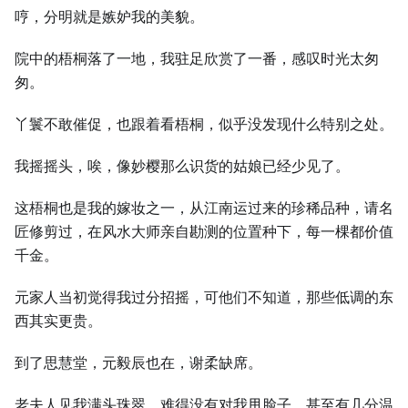
哼，分明就是嫉妒我的美貌。
院中的梧桐落了一地，我驻足欣赏了一番，感叹时光太匆
匆。
丫鬟不敢催促，也跟着看梧桐，似乎没发现什么特别之处。
我摇摇头，唉，像妙樱那么识货的姑娘已经少见了。
这梧桐也是我的嫁妆之一，从江南运过来的珍稀品种，请名
匠修剪过，在风水大师亲自勘测的位置种下，每一棵都价值
千金。
元家人当初觉得我过分招摇，可他们不知道，那些低调的东
西其实更贵。
到了思慧堂，元毅辰也在，谢柔缺席。
老夫人见我满头珠翠，难得没有对我甩脸子，甚至有几分温