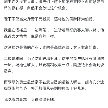
朝中许久没有大事，御史们正愁不知怎样在陛下面前彰显自
己的存在感，自然不会放过这个机会。
陛下不仅当众斥责了元毅辰，还将他的侯爵降为伯爵。
我坐在酒楼里，一边喝茶，一边听着隔壁的客人聊八卦，他
说得言之凿凿，像是真的一样。
这酒楼亦是我的产业，走的是高端路线，客人非富即贵。
二楼是雅间，为了防止隔墙有耳，这里的窗户纸只有薄薄的
一层。场地也够大，只要稍稍收敛一点，隔壁绝不会听到谈
话声。
而隔壁的勇士显然毫不在意自己的话被人听去，颇有几分泼
妇骂街的气势，将元毅辰从头到脚数落了好几遍。
我吃着绿豆糕，听得津津有味。