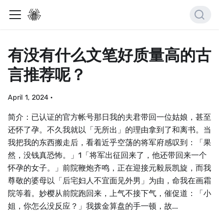
有没有什么文笔好质量高的古
言推荐呢？
April 1, 2024
·
简介：已认证的官方帐号那日我的夫君带回一位姑娘，甚至
还怀了孕。不久我就以「无所出」的理由拿到了和离书。当
我把我的东西搬走后，看着近乎空荡的将军府感叹到：「果
然，没钱真恐怖。」1「将军出征回来了，他还带回来一个
怀孕的女子。」前院鞭炮齐鸣，正在迎接元毅辰凯旋，而我
尊敬的婆母以「后宅妇人不宜面见外男」为由，命我在画霜
院等着。妙樱从前院跑回来，上气不接下气，催促道：「小
姐，你怎么没反应？」我拨金算盘的手一顿，故...