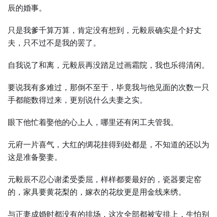
辰的婚事。
只是我爹千算万算，肯定没有想到，元毅辰确实是个好丈
夫，只不过不是我的罢了。
自我说了和离，元毅辰再没踏足过画霜院，我也乐得清闲。
要说我有多难过，那倒不至于，毕竟我与他见面的次数一只
手都能数得过来，更别说什么夫妻之实。
眼下他忙着娶他的心上人，哪里还有闲工夫管我。
元府一片喜气，大红的绸花挂得到处都是，不知道的还以为
这是准备娶妻。
元毅辰不忍心谢柔受委屈，样样都要最好的，瓷器要定窑
的，家具要黄花梨的，嫁衣的花纹更是用金线来绣。
与正妻成婚时都没有的排场，这次全部都被安排上，生怕别