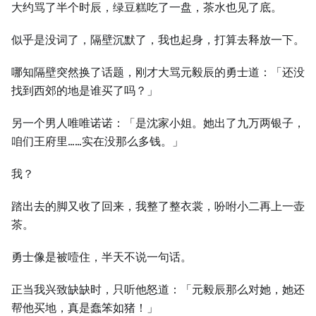
大约骂了半个时辰，绿豆糕吃了一盘，茶水也见了底。
似乎是没词了，隔壁沉默了，我也起身，打算去释放一下。
哪知隔壁突然换了话题，刚才大骂元毅辰的勇士道：「还没
找到西郊的地是谁买了吗？」
另一个男人唯唯诺诺：「是沈家小姐。她出了九万两银子，
咱们王府里……实在没那么多钱。」
我？
踏出去的脚又收了回来，我整了整衣裳，吩咐小二再上一壶
茶。
勇士像是被噎住，半天不说一句话。
正当我兴致缺缺时，只听他怒道：「元毅辰那么对她，她还
帮他买地，真是蠢笨如猪！」