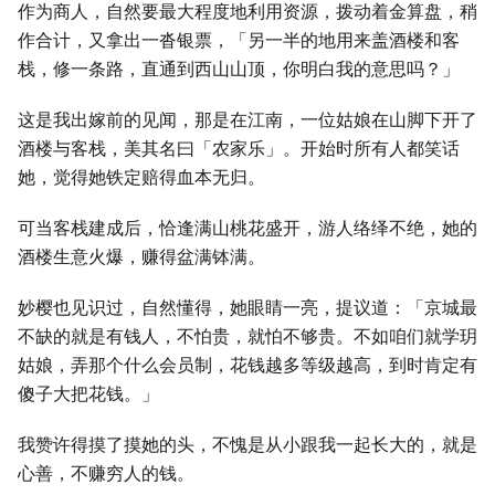
作为商人，自然要最大程度地利用资源，拨动着金算盘，稍
作合计，又拿出一沓银票，「另一半的地用来盖酒楼和客
栈，修一条路，直通到西山山顶，你明白我的意思吗？」
这是我出嫁前的见闻，那是在江南，一位姑娘在山脚下开了
酒楼与客栈，美其名曰「农家乐」。开始时所有人都笑话
她，觉得她铁定赔得血本无归。
可当客栈建成后，恰逢满山桃花盛开，游人络绎不绝，她的
酒楼生意火爆，赚得盆满钵满。
妙樱也见识过，自然懂得，她眼睛一亮，提议道：「京城最
不缺的就是有钱人，不怕贵，就怕不够贵。不如咱们就学玥
姑娘，弄那个什么会员制，花钱越多等级越高，到时肯定有
傻子大把花钱。」
我赞许得摸了摸她的头，不愧是从小跟我一起长大的，就是
心善，不赚穷人的钱。