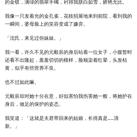
的金钗，满绿的翡翠手镯，衬得我肤白如雪，娇艳无比。
我像一只发着光的金孔雀，花枝招展地来到前院，看到我的
一瞬间，婆母脸上的笑容变成了嫌弃。
「沈氏，来见过你妹妹。」
我一看，许久不见的元毅辰的身后站着一位女子，小腹暂时
还看不出隆起，羞羞切切的模样，脸颊染着红晕，头发枯
黄，似乎有些营养不良。
也不过如此嘛。
元毅辰却对她十分在意，好似害怕我伤害她一般，将她护在
身后，做足的保护的姿态。
我笑道：「这就是夫君带回来的姑娘，长得真是……清
新。」