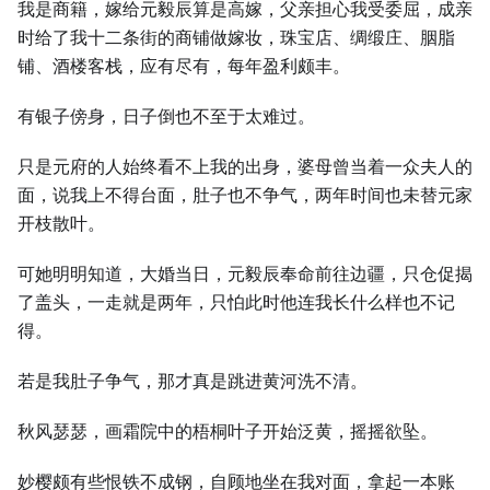
我是商籍，嫁给元毅辰算是高嫁，父亲担心我受委屈，成亲
时给了我十二条街的商铺做嫁妆，珠宝店、绸缎庄、胭脂
铺、酒楼客栈，应有尽有，每年盈利颇丰。
有银子傍身，日子倒也不至于太难过。
只是元府的人始终看不上我的出身，婆母曾当着一众夫人的
面，说我上不得台面，肚子也不争气，两年时间也未替元家
开枝散叶。
可她明明知道，大婚当日，元毅辰奉命前往边疆，只仓促揭
了盖头，一走就是两年，只怕此时他连我长什么样也不记
得。
若是我肚子争气，那才真是跳进黄河洗不清。
秋风瑟瑟，画霜院中的梧桐叶子开始泛黄，摇摇欲坠。
妙樱颇有些恨铁不成钢，自顾地坐在我对面，拿起一本账