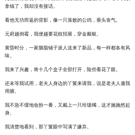
拿钱了，我却没有接话。
看他无功而返的背影，像一只落败的公鸡，垂头丧气。
元府越倒霉，我便越要花枝招展，穿金戴银。
黄昏时分，一家胭脂铺子派人送来了新品，每一样都各有风
味。
我来了兴趣，将十几个盒子全部打开，险些看花了眼。
还未等我试用，老夫人身边的丫鬟来请我，说是老夫人邀我
用膳。
我不急不缓地妆扮一番，又戴上一只玲珑镯，这才施施然起
身。
我清楚地看到，那丫鬟眼中写满了嫌弃。