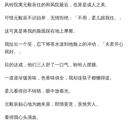
风铃院离元毅辰住的和风院最近，也算是成人之美。
可惜元毅辰不识抬举，无情拒绝：「不用，柔儿跟我住。」
这可真是将我的脸面踩在地上摩擦。
我扯出一个笑，忍下将茶水泼到他脸上的冲动，「夫君开心
就好。」
目的达成，他们三人舒了一口气，吩咐人摆膳。
一道道珍馐美味，色香味俱全，我却连筷子都懒得提。
柔儿看得目不转睛，眼中放着光。
元毅辰贴心地为她夹菜，郎情妾意，羡煞旁人。
看得我心头滴血。