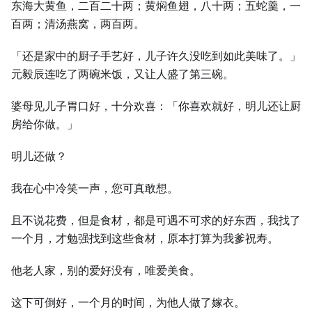
东海大黄鱼，二百二十两；黄焖鱼翅，八十两；五蛇羹，一
百两；清汤燕窝，两百两。
「还是家中的厨子手艺好，儿子许久没吃到如此美味了。」
元毅辰连吃了两碗米饭，又让人盛了第三碗。
婆母见儿子胃口好，十分欢喜：「你喜欢就好，明儿还让厨
房给你做。」
明儿还做？
我在心中冷笑一声，您可真敢想。
且不说花费，但是食材，都是可遇不可求的好东西，我找了
一个月，才勉强找到这些食材，原本打算为我爹祝寿。
他老人家，别的爱好没有，唯爱美食。
这下可倒好，一个月的时间，为他人做了嫁衣。