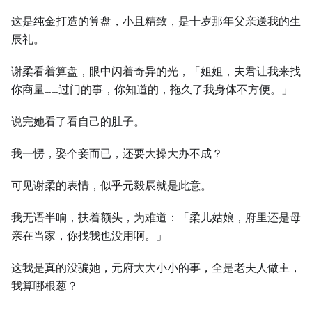
这是纯金打造的算盘，小且精致，是十岁那年父亲送我的生
辰礼。
谢柔看着算盘，眼中闪着奇异的光，「姐姐，夫君让我来找
你商量……过门的事，你知道的，拖久了我身体不方便。」
说完她看了看自己的肚子。
我一愣，娶个妾而已，还要大操大办不成？
可见谢柔的表情，似乎元毅辰就是此意。
我无语半晌，扶着额头，为难道：「柔儿姑娘，府里还是母
亲在当家，你找我也没用啊。」
这我是真的没骗她，元府大大小小的事，全是老夫人做主，
我算哪根葱？