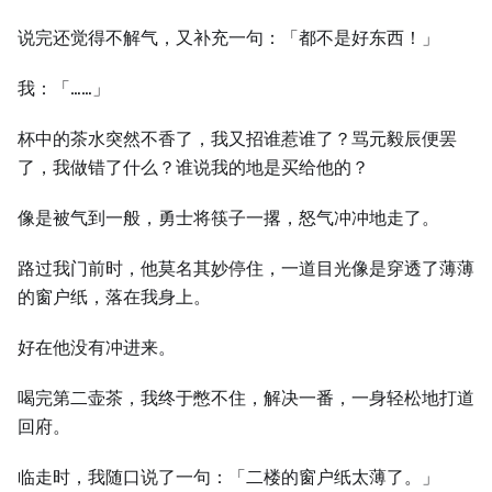
说完还觉得不解气，又补充一句：「都不是好东西！」
我：「……」
杯中的茶水突然不香了，我又招谁惹谁了？骂元毅辰便罢
了，我做错了什么？谁说我的地是买给他的？
像是被气到一般，勇士将筷子一撂，怒气冲冲地走了。
路过我门前时，他莫名其妙停住，一道目光像是穿透了薄薄
的窗户纸，落在我身上。
好在他没有冲进来。
喝完第二壶茶，我终于憋不住，解决一番，一身轻松地打道
回府。
临走时，我随口说了一句：「二楼的窗户纸太薄了。」