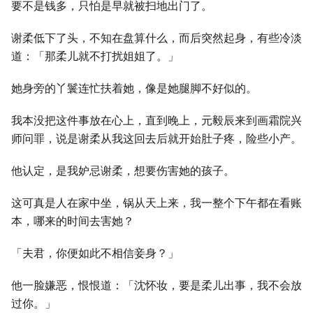
要不是钱多，只怕是早就被扫地出门了。
谢柔低下了头，不知在盘算什么，而后突然起身，有些冷淡
道：「那柔儿就不打扰姐姐了。」
她身旁的丫鬟连忙扶着她，像是她腿脚不好似的。
我本没把这件事放在心上，直到晚上，元毅辰来到画霜院兴
师问罪，说是谢柔从我这回去后就开始肚子疼，险些小产。
他认定，是我妒忌谢柔，想要伤害她的孩子。
这可真是人在家中坐，锅从天上来，我一整个下午都在看账
本，哪来的时间去害她？
「夫君，你便如此不相信妾身？」
他一脸嫌恶，恨恨道：「沈怀妆，要是柔儿出事，我不会放
过你。」