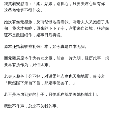
我笑着安慰道：「柔儿姑娘，别担心，只要夫君心里有你，
这些俗物算不得什么。」
她没有丝毫感激，反而怨恨地看着我。听老夫人又抱怨了几
句，我这才知晓，原来陛下下了令，谢柔来自边境，很难保
证不是敌国细作，婚事日后再说。
原本还指着收些礼钱回本，如今真是血本无归。
而元毅辰原本作为有功之臣，前途一片光明，经历此事，想
要再有所作为，只怕困难。
老夫人脸色十分不好，对谢柔的态度也天翻地覆，冷哼道：
「既然陛下亲自下旨，那婚事便罢了。」
若不是考虑到她的肚子，只怕现在就要将她扫地出门。
我默不作声，总之不关我的事。