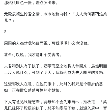
那姑娘脸色一僵，差点哭出来。
元毅辰顿生怜爱之情，冷冷地瞥向我：「夫人为何要刁难柔
儿？」
2
周围的人都对我怒目而视，可我明明什么也没做。
甚至可以说，我才是那个受害者。
夫君和别人有了孩子，还堂而皇之地将人带回来，虽然明面
上没人说什么，可到了明天，我就会成为夫人圈里的笑柄。
这些都没人在意，在他们眼中，此时的我只是个善妒的恶
妇，正在欺负楚楚可怜的小姑娘。
下人有意见只能憋着，婆母却不会为难自己，拍板道：「柔
儿已经怀了毅辰的孩子，总不能委屈了她，就迎入府中，暂