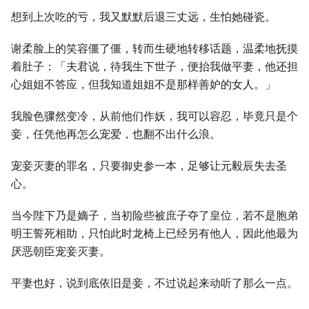
想到上次吃的亏，我又默默后退三丈远，生怕她碰瓷。
谢柔脸上的笑容僵了僵，转而生硬地转移话题，温柔地抚摸
着肚子：「夫君说，待我生下世子，便抬我做平妻，他还担
心姐姐不答应，但我知道姐姐不是那样善妒的女人。」
我脸色骤然变冷，从前他们作妖，我可以容忍，毕竟只是个
妾，任凭他再怎么宠爱，也翻不出什么浪。
宠妾灭妻的罪名，只要御史参一本，足够让元毅辰失去圣
心。
当今陛下乃是嫡子，当初险些被庶子夺了皇位，若不是胞弟
明王誓死相助，只怕此时龙椅上已经另有他人，因此他最为
厌恶朝臣宠妾灭妻。
平妻也好，说到底依旧是妾，不过说起来动听了那么一点。