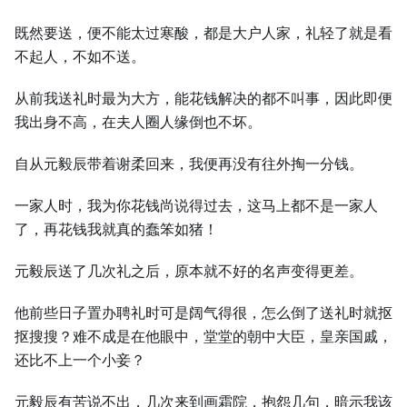
既然要送，便不能太过寒酸，都是大户人家，礼轻了就是看
不起人，不如不送。
从前我送礼时最为大方，能花钱解决的都不叫事，因此即便
我出身不高，在夫人圈人缘倒也不坏。
自从元毅辰带着谢柔回来，我便再没有往外掏一分钱。
一家人时，我为你花钱尚说得过去，这马上都不是一家人
了，再花钱我就真的蠢笨如猪！
元毅辰送了几次礼之后，原本就不好的名声变得更差。
他前些日子置办聘礼时可是阔气得很，怎么倒了送礼时就抠
抠搜搜？难不成是在他眼中，堂堂的朝中大臣，皇亲国戚，
还比不上一个小妾？
元毅辰有苦说不出，几次来到画霜院，抱怨几句，暗示我该