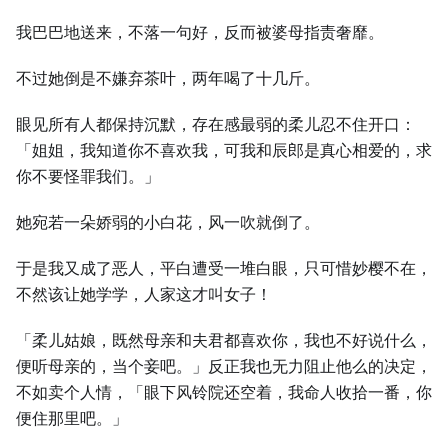
我巴巴地送来，不落一句好，反而被婆母指责奢靡。
不过她倒是不嫌弃茶叶，两年喝了十几斤。
眼见所有人都保持沉默，存在感最弱的柔儿忍不住开口：
「姐姐，我知道你不喜欢我，可我和辰郎是真心相爱的，求
你不要怪罪我们。」
她宛若一朵娇弱的小白花，风一吹就倒了。
于是我又成了恶人，平白遭受一堆白眼，只可惜妙樱不在，
不然该让她学学，人家这才叫女子！
「柔儿姑娘，既然母亲和夫君都喜欢你，我也不好说什么，
便听母亲的，当个妾吧。」反正我也无力阻止他么的决定，
不如卖个人情，「眼下风铃院还空着，我命人收拾一番，你
便住那里吧。」