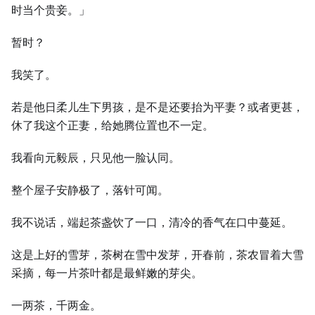
时当个贵妾。」
暂时？
我笑了。
若是他日柔儿生下男孩，是不是还要抬为平妻？或者更甚，
休了我这个正妻，给她腾位置也不一定。
我看向元毅辰，只见他一脸认同。
整个屋子安静极了，落针可闻。
我不说话，端起茶盏饮了一口，清冷的香气在口中蔓延。
这是上好的雪芽，茶树在雪中发芽，开春前，茶农冒着大雪
采摘，每一片茶叶都是最鲜嫩的芽尖。
一两茶，千两金。