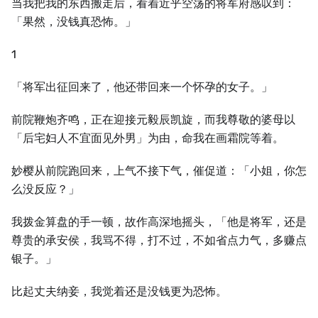
当我把我的东西搬走后，看着近乎空荡的将军府感叹到：
「果然，没钱真恐怖。」
1
「将军出征回来了，他还带回来一个怀孕的女子。」
前院鞭炮齐鸣，正在迎接元毅辰凯旋，而我尊敬的婆母以
「后宅妇人不宜面见外男」为由，命我在画霜院等着。
妙樱从前院跑回来，上气不接下气，催促道：「小姐，你怎
么没反应？」
我拨金算盘的手一顿，故作高深地摇头，「他是将军，还是
尊贵的承安侯，我骂不得，打不过，不如省点力气，多赚点
银子。」
比起丈夫纳妾，我觉着还是没钱更为恐怖。