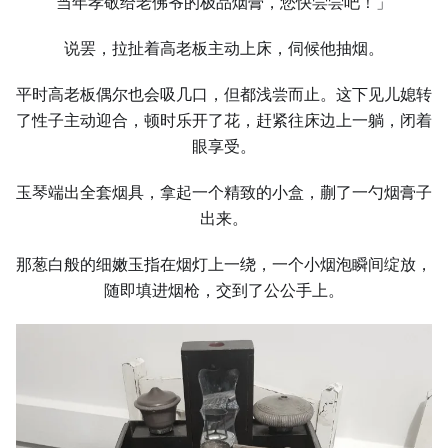
当年孝敬给老佛爷的极品烟膏，您快尝尝吧！」
说罢，拉扯着高老板主动上床，伺候他抽烟。
平时高老板偶尔也会吸几口，但都浅尝而止。这下见儿媳转
了性子主动迎合，顿时乐开了花，赶紧往床边上一躺，闭着
眼享受。
玉琴端出全套烟具，拿起一个精致的小盒，蒯了一勺烟膏子
出来。
那葱白般的细嫩玉指在烟灯上一绕，一个小烟泡瞬间绽放，
随即填进烟枪，交到了公公手上。