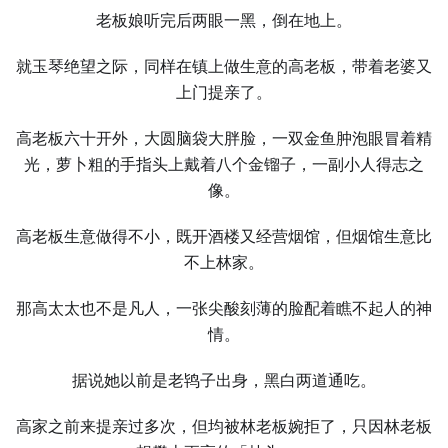
老板娘听完后两眼一黑，倒在地上。
就玉琴绝望之际，同样在镇上做生意的高老板，带着老婆又
上门提亲了。
高老板六十开外，大圆脑袋大胖脸，一双金鱼肿泡眼冒着精
光，萝卜粗的手指头上戴着八个金镏子，一副小人得志之
像。
高老板生意做得不小，既开酒楼又经营烟馆，但烟馆生意比
不上林家。
那高太太也不是凡人，一张尖酸刻薄的脸配着瞧不起人的神
情。
据说她以前是老鸨子出身，黑白两道通吃。
高家之前来提亲过多次，但均被林老板婉拒了，只因林老板