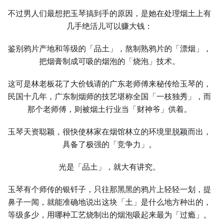
不过男人们最想把玉琴搞到手的原因，是她在处理烟土上有
几手绝活儿可以赚大钱：
鉴别鸦片产地和等级的「品土」，熬制熟鸦片的「漂烟」，
把烟膏制成可吸的烟泡的「烧泡」技术。
这可是林老板花了大价钱请的广东老师傅来秘传给玉琴的，
民国十几年，广东制烟师的技艺堪称全国「一枝独秀」，而
那个老师傅，则被烟土行业当「财神爷」供着。
玉琴天资聪颖，很快使林家在烟馆林立的环境里脱颖而出，
具备了极强的「竞争力」。
光是「品土」，就大有讲究。
玉琴有个师传的银钎子，只往那黑黑的鸦片上轻轻一划，提
鼻子一闻，就能准确地说出这块「土」是什么地方种出的，
等级多少，用哪种工艺烧制出的烟泡吸起来最为「过瘾」。