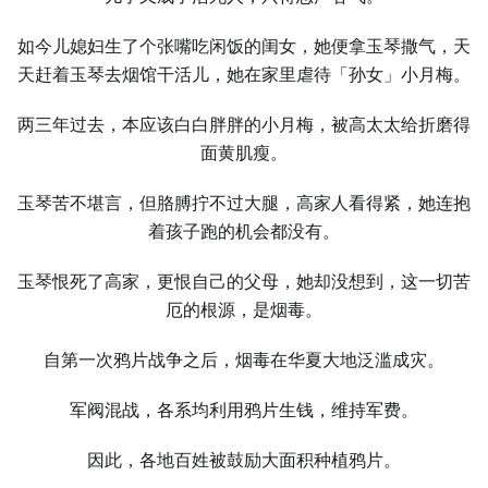
如今儿媳妇生了个张嘴吃闲饭的闺女，她便拿玉琴撒气，天
天赶着玉琴去烟馆干活儿，她在家里虐待「孙女」小月梅。
两三年过去，本应该白白胖胖的小月梅，被高太太给折磨得
面黄肌瘦。
玉琴苦不堪言，但胳膊拧不过大腿，高家人看得紧，她连抱
着孩子跑的机会都没有。
玉琴恨死了高家，更恨自己的父母，她却没想到，这一切苦
厄的根源，是烟毒。
自第一次鸦片战争之后，烟毒在华夏大地泛滥成灾。
军阀混战，各系均利用鸦片生钱，维持军费。
因此，各地百姓被鼓励大面积种植鸦片。