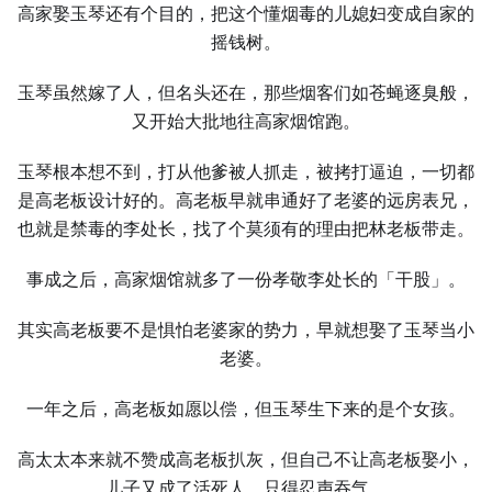
高家娶玉琴还有个目的，把这个懂烟毒的儿媳妇变成自家的
摇钱树。
玉琴虽然嫁了人，但名头还在，那些烟客们如苍蝇逐臭般，
又开始大批地往高家烟馆跑。
玉琴根本想不到，打从他爹被人抓走，被拷打逼迫，一切都
是高老板设计好的。高老板早就串通好了老婆的远房表兄，
也就是禁毒的李处长，找了个莫须有的理由把林老板带走。
事成之后，高家烟馆就多了一份孝敬李处长的「干股」。
其实高老板要不是惧怕老婆家的势力，早就想娶了玉琴当小
老婆。
一年之后，高老板如愿以偿，但玉琴生下来的是个女孩。
高太太本来就不赞成高老板扒灰，但自己不让高老板娶小，
儿子又成了活死人，只得忍声吞气。