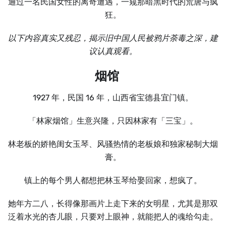
通过一名民国女性的离奇遭遇，一窥那暗黑时代的荒唐与疯
狂。
以下内容真实又残忍，揭示旧中国人民被鸦片荼毒之深，建
议认真观看。
烟馆
1927 年，民国 16 年，山西省宝德县宜门镇。
「林家烟馆」生意兴隆，只因林家有「三宝」。
林老板的娇艳闺女玉琴、风骚热情的老板娘和独家秘制大烟
膏。
镇上的每个男人都想把林玉琴给娶回家，想疯了。
她年方二八，长得像那画片上走下来的女明星，尤其是那双
泛着水光的杏儿眼，只要对上眼神，就能把人的魂给勾走。