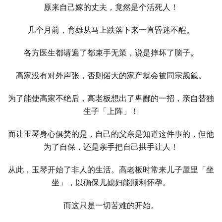
原来自己嫁的丈夫，竟然是个活死人！
几个月前，育雄从马上跌落下来一直昏迷不醒。
各方医生都请遍了都束手无策，说是摔坏了脑子。
高家没有对外声张，否则偌大的家产就会被同宗觊觎。
为了能使高家不绝后，高老板想出了卑鄙的一招，亲自替独
生子「上阵」！
而让玉琴身心俱焚的是，自己的父亲是知道这件事的，但他
为了自保，还是亲手把自己拱手让人！
从此，玉琴开始了非人的生活。高老板时常来儿子屋里「坐
坐」，以确保儿媳妇能顺利怀孕。
而这只是一切苦难的开始。