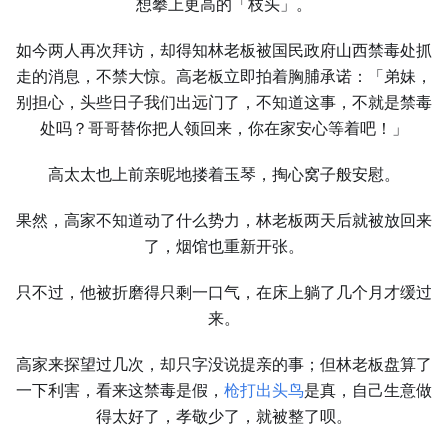
想攀上更高的「枝头」。
如今两人再次拜访，却得知林老板被国民政府山西禁毒处抓
走的消息，不禁大惊。高老板立即拍着胸脯承诺：「弟妹，
别担心，头些日子我们出远门了，不知道这事，不就是禁毒
处吗？哥哥替你把人领回来，你在家安心等着吧！」
高太太也上前亲昵地搂着玉琴，掏心窝子般安慰。
果然，高家不知道动了什么势力，林老板两天后就被放回来
了，烟馆也重新开张。
只不过，他被折磨得只剩一口气，在床上躺了几个月才缓过
来。
高家来探望过几次，却只字没说提亲的事；但林老板盘算了
一下利害，看来这禁毒是假，
枪打出头鸟
是真，自己生意做
得太好了，孝敬少了，就被整了呗。