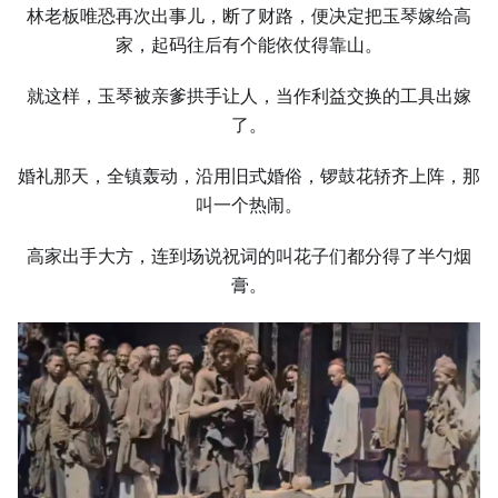
林老板唯恐再次出事儿，断了财路，便决定把玉琴嫁给高
家，起码往后有个能依仗得靠山。
就这样，玉琴被亲爹拱手让人，当作利益交换的工具出嫁
了。
婚礼那天，全镇轰动，沿用旧式婚俗，锣鼓花轿齐上阵，那
叫一个热闹。
高家出手大方，连到场说祝词的叫花子们都分得了半勺烟
膏。