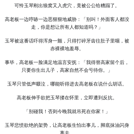
可怜玉琴刚出狼窝又入虎穴，竟被公公给糟蹋了。
高老板一边哼哧一边恶狠狠地威胁：「别叫！外面客人都没
走，你是想让所有人都知道吗？」
玉琴被这番话吓得浑身一颤，只得打碎牙齿往肚子里咽，被
赤裸裸地羞辱。
事毕，高老板一脸满足地温言安抚：「我得替高家留个后，
只要你生出儿子，高家自然不会亏待你。」
玉琴只管低声啜泣，哪能听得进去高老板在说什么胡话。
高老板伸手欲把玉琴搂在怀里，立即遭到反抗。
「别碰我！否则今晚我就吊死在你家！」
玉琴悲愤欲绝的架势，让高老板生怕出事儿，脚底抹油闪身
离去。