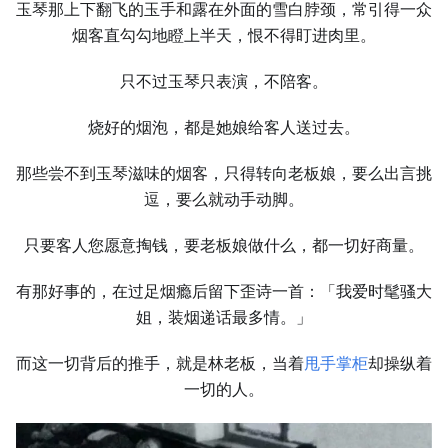
玉琴那上下翻飞的玉手和露在外面的雪白脖颈，常引得一众
烟客直勾勾地瞪上半天，恨不得盯进肉里。
只不过玉琴只表演，不陪客。
烧好的烟泡，都是她娘给客人送过去。
那些尝不到玉琴滋味的烟客，只得转向老板娘，要么出言挑
逗，要么就动手动脚。
只要客人您愿意掏钱，要老板娘做什么，都一切好商量。
有那好事的，在过足烟瘾后留下歪诗一首：「我爱时髦骚大
姐，装烟递话最多情。」
而这一切背后的推手，就是林老板，当着
甩手掌柜
却操纵着
一切的人。