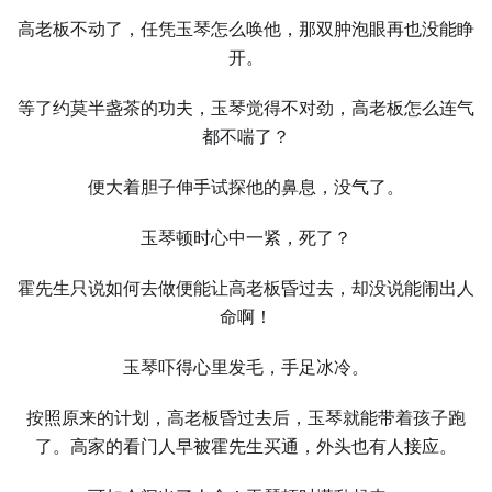
高老板不动了，任凭玉琴怎么唤他，那双肿泡眼再也没能睁
开。
等了约莫半盏茶的功夫，玉琴觉得不对劲，高老板怎么连气
都不喘了？
便大着胆子伸手试探他的鼻息，没气了。
玉琴顿时心中一紧，死了？
霍先生只说如何去做便能让高老板昏过去，却没说能闹出人
命啊！
玉琴吓得心里发毛，手足冰冷。
按照原来的计划，高老板昏过去后，玉琴就能带着孩子跑
了。高家的看门人早被霍先生买通，外头也有人接应。