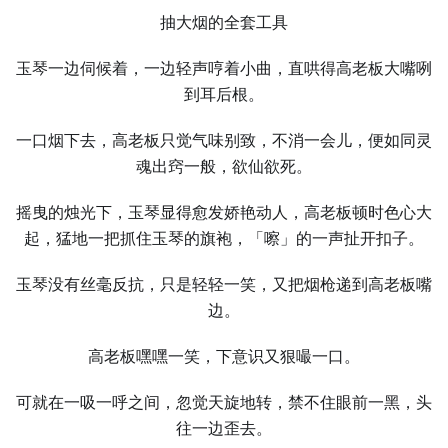
抽大烟的全套工具
玉琴一边伺候着，一边轻声哼着小曲，直哄得高老板大嘴咧
到耳后根。
一口烟下去，高老板只觉气味别致，不消一会儿，便如同灵
魂出窍一般，欲仙欲死。
摇曳的烛光下，玉琴显得愈发娇艳动人，高老板顿时色心大
起，猛地一把抓住玉琴的旗袍，「嚓」的一声扯开扣子。
玉琴没有丝毫反抗，只是轻轻一笑，又把烟枪递到高老板嘴
边。
高老板嘿嘿一笑，下意识又狠嘬一口。
可就在一吸一呼之间，忽觉天旋地转，禁不住眼前一黑，头
往一边歪去。