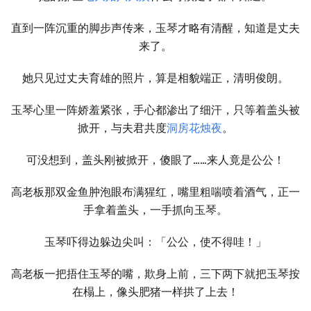
直到一阵沉重的脚步声传来，玉琴才略有清醒，知道是丈夫
来了。
她只见过丈夫育雄的照片，算是相貌端正，清明俊朗。
玉琴心里一阵娇羞紧张，手心都渗出了细汗，只等着盖头被
掀开，与夫君共度
洞房花烛夜
。
可没想到，盖头刚被掀开，傻眼了……来人竟是公公！
高老板那双金鱼肿泡眼布满猩红，嘴里粗喘喷着酒气，正一
手拿着盖头，一手抓向玉琴。
玉琴吓得边躲边尖叫：「公公，使不得哇！」
高老板一把捂住玉琴的嘴，欺身上前，三下两下就把玉琴按
在榻上，像头肥猪一样拱了上去！