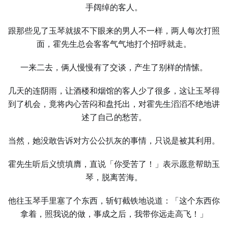
手阔绰的客人。
跟那些见了玉琴就拔不下眼来的男人不一样，两人每次打照
面，霍先生总会客客气气地打个招呼就走。
一来二去，俩人慢慢有了交谈，产生了别样的情愫。
几天的连阴雨，让酒楼和烟馆的客人少了很多，这让玉琴得
到了机会，竟将内心苦闷和盘托出，对霍先生滔滔不绝地讲
述了自己的愁苦。
当然，她没敢告诉对方公公扒灰的事情，只说是被其利用。
霍先生听后义愤填膺，直说「你受苦了！」表示愿意帮助玉
琴，脱离苦海。
他往玉琴手里塞了个东西，斩钉截铁地说道：「这个东西你
拿着，照我说的做，事成之后，我带你远走高飞！」