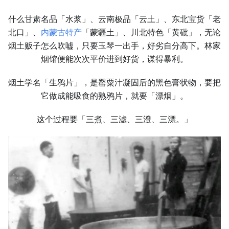
什么甘肃名品「水浆」、云南极品「云土」、东北宝货「老
北口」、
内蒙古特产
「蒙疆土」、川北特色「黄砒」，无论
烟土贩子怎么吹嘘，只要玉琴一出手，好劣自分高下。林家
烟馆便能次次平价进到好货，谋得暴利。
烟土学名「生鸦片」，是罂粟汁凝固后的黑色膏状物，要把
它做成能吸食的熟鸦片，就要「漂烟」。
这个过程要「三煮、三滤、三澄、三漂。」