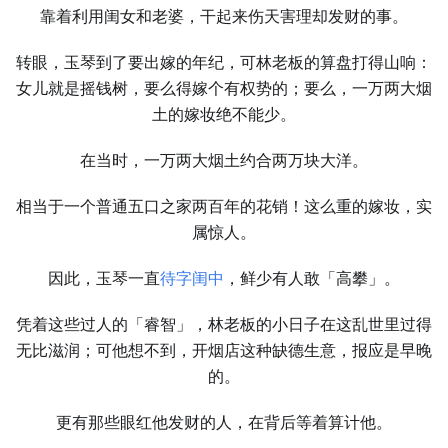
靠着利用闺女和老婆，干起来伤天害理却发财的事。
转眼，玉琴到了要出嫁的年纪，可林老板的算盘打得山响：
女儿就是摇钱树，要么得嫁个有权势的；要么，一万两大烟
土的嫁妆绝不能少。
在当时，一万两大烟土约合两万块大洋。
相当于一个普通五口之家两百年的花销！这么重的嫁妆，实
属惊人。
因此，玉琴一直
待字闺中
，鲜少有人敢「高攀」。
凭着这些过人的「睿智」，林老板的小日子在这乱世里过得
无比滋润；可他想不到，开烟店这种缺德生意，报应是早晚
的。
更有那些眼红他发财的人，在背后等着算计他。