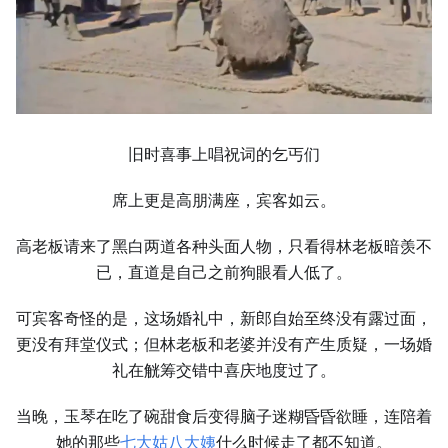
旧时喜事上唱祝词的乞丐们
席上更是高朋满座，宾客如云。
高老板请来了黑白两道各种头面人物，只看得林老板暗羡不
已，直道是自己之前狗眼看人低了。
可宾客奇怪的是，这场婚礼中，新郎自始至终没有露过面，
更没有拜堂仪式；但林老板和老婆并没有产生质疑，一场婚
礼在觥筹交错中喜庆地度过了。
当晚，玉琴在吃了碗甜食后变得脑子迷糊昏昏欲睡，连陪着
她的那些
七大姑八大姨
什么时候走了都不知道。