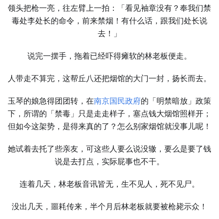
领头把枪一亮，往左臂上一拍：「看见袖章没有？奉我们禁
毒处李处长的命令，前来禁烟！有什么话，跟我们处长说
去！」
说完一摆手，拖着已经吓得瘫软的林老板便走。
人带走不算完，这帮丘八还把烟馆的大门一封，扬长而去。
玉琴的娘急得团团转，在
南京国民政府
的「明禁暗放」政策
下，所谓的「禁毒」只是走走样子，塞点钱大烟馆照样开；
但如今这架势，是得来真的了？怎么别家烟馆就没事儿呢！
她试着去托了些亲友，可这些人要么说没辙，要么是要了钱
说是去打点，实际屁事也不干。
连着几天，林老板音讯皆无，生不见人，死不见尸。
没出几天，噩耗传来，半个月后林老板就要被枪毙示众！