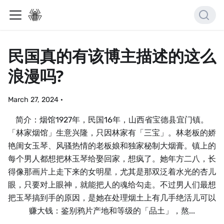
民国真的有该博主描述的这么
浪漫吗?
March 27, 2024
·
简介：烟馆1927年，民国16年，山西省宝德县宜门镇。
「林家烟馆」生意兴隆，只因林家有「三宝」。林老板的娇
艳闺女玉琴、风骚热情的老板娘和独家秘制大烟膏。镇上的
每个男人都想把林玉琴给娶回家，想疯了。她年方二八，长
得像那画片上走下来的女明星，尤其是那双泛着水光的杏儿
眼，只要对上眼神，就能把人的魂给勾走。不过男人们最想
把玉琴搞到手的原因，是她在处理烟土上有几手绝活儿可以
赚大钱：鉴别鸦片产地和等级的「品土」，熬...