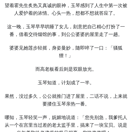
望着霍先生炙热又真诚的眼神，玉琴感到了人生中第一次被
人爱护着的浓情。心头一热，想都不想就答应了。
这一晚，玉琴早早哄睡了女儿，刻意把自己精心打扮了一
番，借着交待烟馆的事，到公公婆婆的屋里走了一趟。
婆婆见她莲步轻摇，身姿曼妙，随即啐了一口：「骚狐
狸！」
而高老板看后则是双眼放光。
玉琴知道，计划成了一半。
果然，没过多久，公公就推门进了屋里，二话不说，上来就
要搂住玉琴亲热一番。
哪知，玉琴轻笑一声，妩媚地说道：「您先别急，我爹托人
从一个在宫里当过差的老太监手里，搞来了一块宝贝。说是