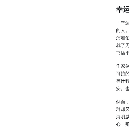
幸
「幸
的人
演着
就了无
书店
作家
可挡
等计
安。
然而
群却
海明
心，