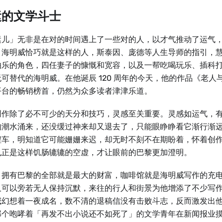
运的文学斗士
运儿」无非是在对的时间遇上了一些对的人，以才气推动了运气
。海明威恰巧就是这样的人，斯泰因、庞德等人生导师的指引，
伯乐的角色，四任妻子的慷慨和宽容，以及一帮吃喝玩乐、插科
可替代的海明威。在他诞辰 120 周年的今天，他的作品《老人
平台的畅销榜首，仍然为众多读者津津乐道。
创作除了必不可少的天分和技巧，灵感至关重要。灵感如运气，
的潮水涌来，还没缓过神来却又退去了，只能眼睁睁看它渐行渐
程车，明知道它可能姗姗来迟，却无时不刻不在期盼着，怀着创
也正是这样饥肠辘辘的空虚，才让眼前的巴黎更加澄明。
，拥有巴黎的全部就是最大的财富，咖啡馆就是海明威写作的充
又可以旁若无人保持沉默，来往的行人和街景为他增添了不少写
威幻想着一夜成名，数不清的退稿信没有击败斗志，反而激发出
那个咆哮着「再发不出小说还不如死了」的文学青年在新闻报业