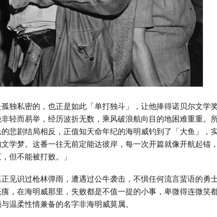
是孤独私密的，也正是如此「单打独斗」，让他捧得诺贝尔文学
绝非轻而易举，经历波折无数，乘风破浪航向目的地困难重重。
民的悲剧结局相反，正值知天命年纪的海明威钓到了「大鱼」，
的文学梦。这番一往无前定能达彼岸，每一次开篇就像开航起锚
灭，但不能被打败。」
真正见识过枪林弹雨，遭遇过公牛袭击，不惧任何流言蜚语的勇
疮痍，在海明威那里，失败都是不值一提的小事，卑微得连微笑
强与温柔性情兼备的名字非海明威莫属。