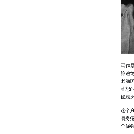
写作
旅途
老渔
暮想
被毁
这个
满身
个倔