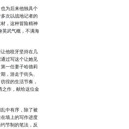
，也为后来他独具个
曾多次以战地记者的
素材，这种冒险精神
身英武气概，不满海
磨让他咬牙坚持在几
想通过写这个让她见
，第一任妻子哈德莉
时期，游走于街头、
了彷徨的生活节奏，
情之作，献给这位金
间乱中有序，除了被
挂在墙上的写作进度
简约节制的笔法，反