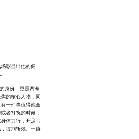
战场彰显出他的倔
…
说作家的身份，更是四海
聚焦的核心人物，同
只有一件事值得他全
涉或者打扰的时候，
此身体力行，开足马
系，披荆斩棘、一语
。