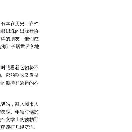
，有幸在历史上存档
慧眼识珠的出版社扮
打诨的朋友，他们成
与海》长居世界各地
有时眼看着它如势不
远。它的到来又像是
作的期待和窘迫的不
电驿站，融入城市人
作灵感。年轻时候的
他在文学上的勃勃野
摸爬滚打几经沉浮。