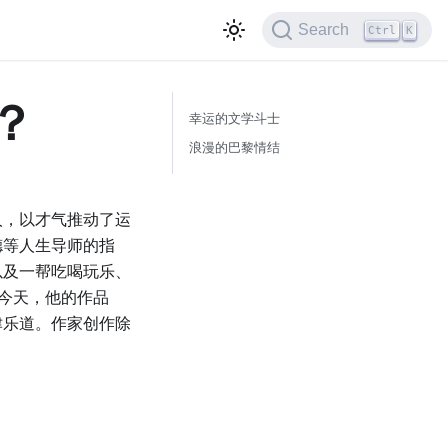
Search
Ctrl
K
？
幸运的文学斗士
浪漫的巴黎情结
人，以才气推动了运
德等人生导师的指
以及一帮吃喝玩乐、
的今天，他的作品
津乐道。作家创作除