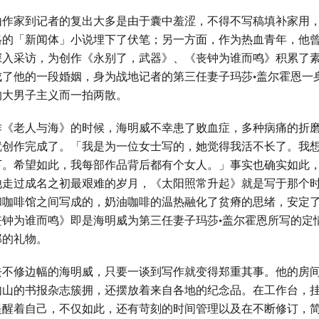
由作家到记者的复出大多是由于囊中羞涩，不得不写稿填补家用
格的「新闻体」小说埋下了伏笔；另一方面，作为热血青年，他
深入采访，为创作《永别了，武器》、《丧钟为谁而鸣》积累了
成了他的一段婚姻，身为战地记者的第三任妻子玛莎·盖尔霍恩一
的大男子主义而一拍两散。
作《老人与海》的时候，海明威不幸患了败血症，多种病痛的折
就创作完成了。「我是为一位女士写的，她觉得我活不长了。我
下。希望如此，我每部作品背后都有个女人。」事实也确实如此
他走过成名之初最艰难的岁月，《太阳照常升起》就是写于那个
和咖啡馆之间写成的，奶油咖啡的温热融化了贫瘠的思绪，安定
丧钟为谁而鸣》即是海明威为第三任妻子玛莎·盖尔霍恩所写的定
郎的礼物。
去不修边幅的海明威，只要一谈到写作就变得郑重其事。他的房
如山的书报杂志簇拥，还摆放着来自各地的纪念品。在工作台，
提醒着自己，不仅如此，还有苛刻的时间管理以及在不断修订，