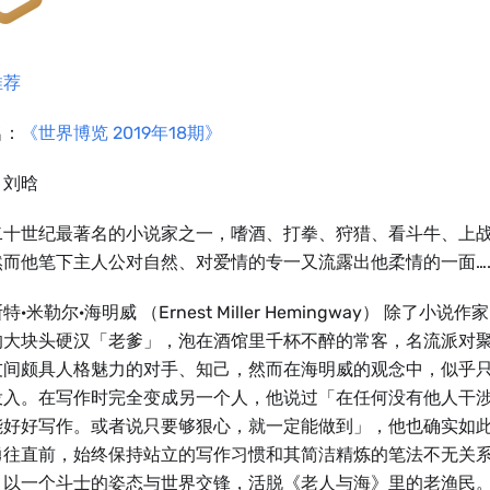
推荐
名：
《世界博览 2019年18期》
：刘晗
二十世纪最著名的小说家之一，嗜酒、打拳、狩猎、看斗牛、上
然而他笔下主人公对自然、对爱情的专一又流露出他柔情的一面…
特·米勒尔·海明威 （Ernest Miller Hemingway） 除了小
的大块头硬汉「老爹」，泡在酒馆里千杯不醉的常客，名流派对
友间颇具人格魅力的对手、知己，然而在海明威的观念中，似乎
投入。在写作时完全变成另一个人，他说过「在任何没有他人干
能好好写作。或者说只要够狠心，就一定能做到」，他也确实如
勇往直前，始终保持站立的写作习惯和其简洁精炼的笔法不无关
，以一个斗士的姿态与世界交锋，活脱《老人与海》里的老渔民