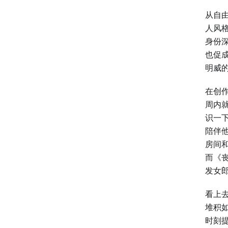
从自
人风
身份
也促
明威
在创
周内
识一
陪伴
房间
而《
发女
看上
堆积
时刻