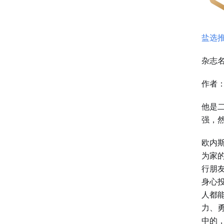
盐选
杂志
作者
他是
强，
欧内斯
为家
行朋
身心
人都
力、
中的