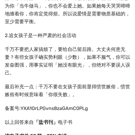
为你「当牛做马」，你也不会爱上她。如果她每天哭哭啼啼
地缠着你，你肯定觉得烦。所以说爱情是需要物质基础的，
至少需要平衡。
2.追女孩子是一种严肃的社会活动
千万不要把人家搞烦了，要给自己留后路。大丈夫何患无
妻？有些女孩子确实势利眼（少数），如果不服气，你可以
发奋图强，用事实证明「她没有眼光」，但绝对不要误人误
己。
最后补充一点：千万不要在女孩子面前显得愤世嫉俗，愤世
嫉俗有时候意味着「你很失败」。
备案号:YXA1OrLPGvns8zaGAmC0PLg
以上回答来自
「盐书刊」
电子书