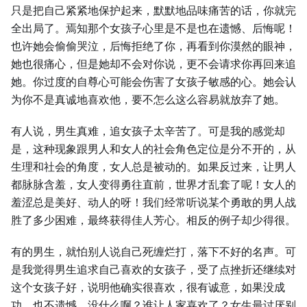
只是把自己紧紧地保护起来，默默地品味痛苦的话，你就完
全出局了。焉知那个女孩子心里是不是也在遗憾、后悔呢！
也许她会偷偷哭泣，后悔拒绝了你，再看到你漠然的眼神，
她也很痛心，但是她却不会对你说，更不会请求你再回来追
她。你过度的自尊心可能会伤害了女孩子敏感的心。她会认
为你不是真诚地喜欢他，要不怎么这么容易就放弃了她。
有人说，男生真难，追女孩子太辛苦了。可是我的感觉却
是，这种现象跟男人和女人的社会角色定位是分不开的，从
生理和社会的角度，女人总是被动的。如果反过来，让男人
都脉脉含羞，女人变得勇往直前，世界才乱套了呢！女人的
羞涩总是美好、动人的呀！我们经常听说某个勇敢的男人战
胜了多少困难，最终获得佳人芳心。相反的例子却少得很。
有的男生，就怕别人说自己死缠烂打，落下不好的名声。可
是我觉得男生追求自己喜欢的女孩子，受了点挫折还继续对
这个女孩子好，说明他确实很喜欢，很有诚意，如果没成
功，也不遗憾，没什么啊？谁让人家喜欢了？女生最讨厌别