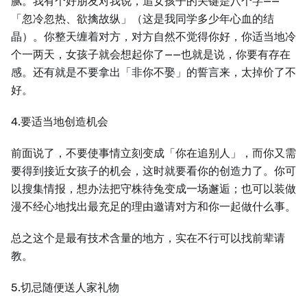
腻。我有个好朋友对我说，追女孩子的关键是八个字——
「忽冷忽热、欲擒故纵」（这是我同学多少年心血的结
晶）。你整天缠着对方，对方自然不觉得你好，你适当地冷
个一两天，女孩子就会想起你了——也就是说，你要有存在
感。还有就是不要拿出「非你不娶」的誓言来，太掉价了不
好。
4.要适当地创造机会
前面说了，不要使事情立刻变成「你在追别人」，而你又需
要得到接近女孩子的机会，这时就要看你的创造力了。你可
以搜集情报，想办法把守株待兔变成一场邂逅；也可以装做
漫不经心地找出最充足的理由邀请对方和你一起做什么事。
总之这个是最有技术含量的地方，实在不行可以找前辈请
教。
5.切忌随便送人家礼物