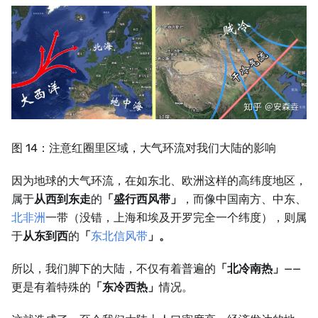
图 14：注意红圈里区域，大气环流对我们大陆的影响
因为地球的大气环流，在如东北、欧洲这样的高纬度地区，
属于
从西到东走
的
「盛行西风带」
，而像中国南方、中东、
北非洲
一带（没错，上海和埃及开罗完全一个纬度），则属
于
从东到西
的
「
东北信风带
」。
所以，我们脚下的大陆，不仅有着普遍的
「北冷南热」
——
更是有着特殊的
「东冷西热」
情况。