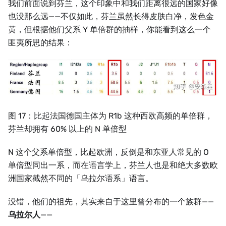
我们前面说到芬兰，这个印象中和我们距离很远的国家好像
也没那么远——不仅如此，芬兰虽然长得皮肤白净，发色金
黄，但根据他们父系 Y 单倍群的抽样，你能看到这么一个
匪夷所思的结果：
图 17：比起法国德国主体为 R1b 这种西欧高频的单倍群，
芬兰却拥有 60% 以上的 N 单倍型
N 这个父系单倍型，比起欧洲，反倒是和东亚人常见的 O
单倍型同出一系，而在语言学上，芬兰人也是和绝大多数欧
洲国家截然不同的「乌拉尔语系」语言。
没错，他们的祖先，其实来自于这里曾分布的一个族群——
乌拉尔人
——