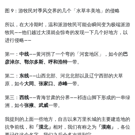
图 9：游牧民对季风交界的几个「水草丰美地」的侵略
所以，在大冷期时，温和派游牧民可能会瞬间变为极端派游
牧民——他们越过大漠就会惊奇的发现一下几个好地方，以
进行侵略——
第一：
中线
——黄河拐了一个弯的「河套地区」，如今的
巴
彦淖尔、鄂尔多斯、呼和浩特
一带。
第二：
东线
——山西北部、河北北部以及辽宁西部的大草
原，如今
大同、张家口、赤峰
一带。
第三：
西线
——青海甘肃的分界——祁连山脚下形成的一串绿
洲，如今
张掖、武威
一带。
我提到的上面一些地方，自古以来万里长城的主要建造地的
抗争前线，和
「漠北」
相对，我们有称之为
「漠南」
，各位
要记住这个名字，我们之后会多次提到它。