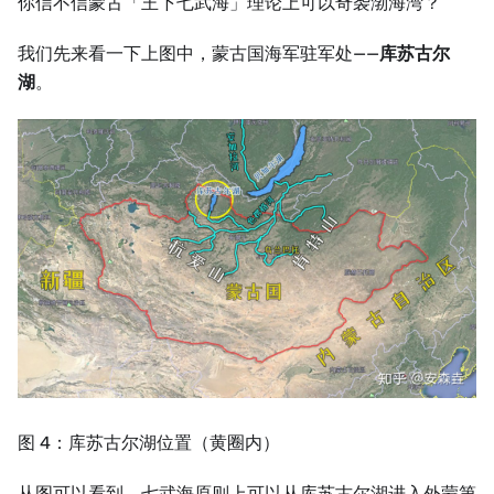
你信不信蒙古「王下七武海」理论上可以奇袭渤海湾？
我们先来看一下上图中，蒙古国海军驻军处——
库苏古尔
湖
。
图 4：库苏古尔湖位置（黄圈内）
从图可以看到，七武海原则上可以从库苏古尔湖进入外蒙第