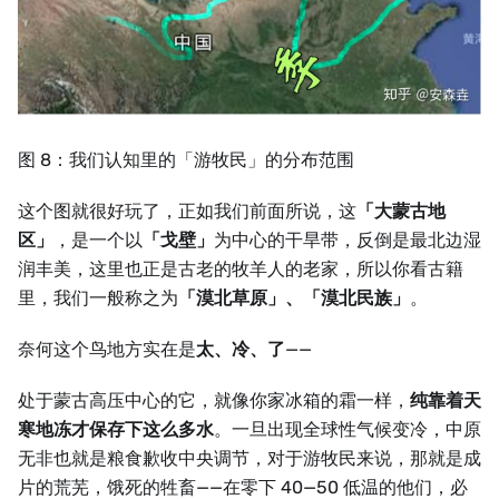
图 8：我们认知里的「游牧民」的分布范围
这个图就很好玩了，正如我们前面所说，这
「大蒙古地
区」
，是一个以
「戈壁」
为中心的干旱带，反倒是最北边湿
润丰美，这里也正是古老的牧羊人的老家，所以你看古籍
里，我们一般称之为
「漠北草原」、「漠北民族」
。
奈何这个鸟地方实在是
太、冷、了
——
处于蒙古高压中心的它，就像你家冰箱的霜一样，
纯靠着天
寒地冻才保存下这么多水
。一旦出现全球性气候变冷，中原
无非也就是粮食歉收中央调节，对于游牧民来说，那就是成
片的荒芜，饿死的牲畜——在零下 40—50 低温的他们，必