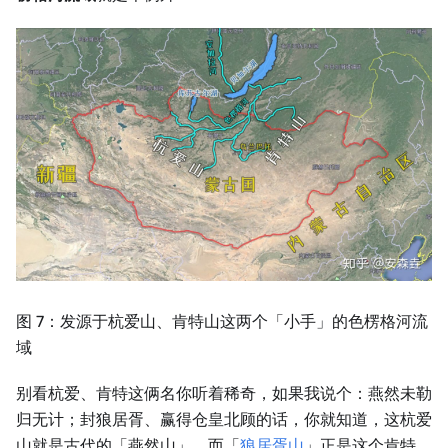
图 7：发源于杭爱山、肯特山这两个「小手」的色楞格河流
域
别看杭爱、肯特这俩名你听着稀奇，如果我说个：燕然未勒
归无计；封狼居胥、赢得仓皇北顾的话，你就知道，这杭爱
山就是古代的「燕然山」，而「
狼居胥山
」正是这个肯特