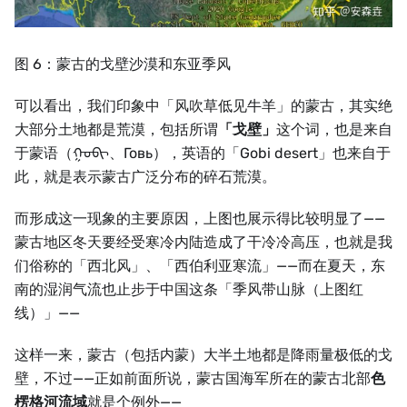
图 6：蒙古的戈壁沙漠和东亚季风
可以看出，我们印象中「风吹草低见牛羊」的蒙古，其实绝
大部分土地都是荒漠，包括所谓
「戈壁」
这个词，也是来自
于蒙语（ᠭᠣᠪᠢ、Говь），英语的「Gobi desert」也来自于
此，就是表示蒙古广泛分布的碎石荒漠。
而形成这一现象的主要原因，上图也展示得比较明显了——
蒙古地区冬天要经受寒冷内陆造成了干冷冷高压，也就是我
们俗称的「西北风」、「西伯利亚寒流」——而在夏天，东
南的湿润气流也止步于中国这条「季风带山脉（上图红
线）」——
这样一来，蒙古（包括内蒙）大半土地都是降雨量极低的戈
壁，不过——正如前面所说，蒙古国海军所在的蒙古北部
色
楞格河流域
就是个例外——