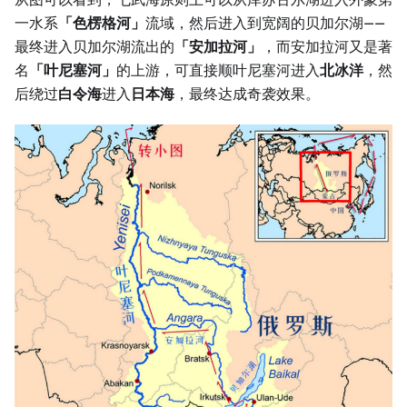
一水系
「色楞格河」
流域，然后进入到宽阔的贝加尔湖——
最终进入贝加尔湖流出的
「安加拉河」
，而安加拉河又是著
名
「叶尼塞河」
的上游，可直接顺叶尼塞河进入
北冰洋
，然
后绕过
白令海
进入
日本海
，最终达成奇袭效果。