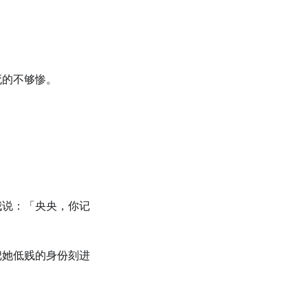
死的不够惨。
我说：「央央，你记
把她低贱的身份刻进