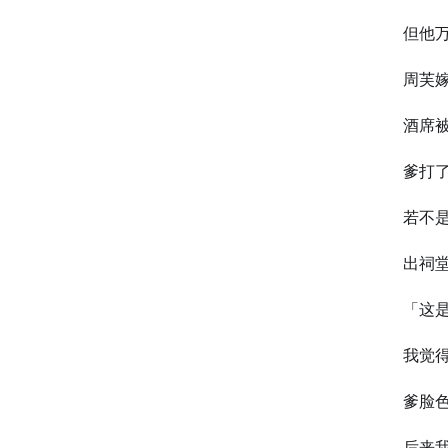
但他
周芙
酒席
爹打
若不
出祠
「这
我觉
爹脸
后来