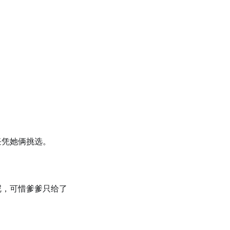
任凭她俩挑选。
呢，可惜爹爹只给了