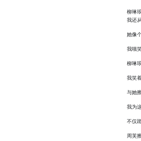
柳琳
我还
她像
我嗤
柳琳
我笑
与她
我为
不仅
周芙