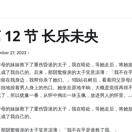
 12 节 长乐未央
ber 27, 2023
·
异母的妹妹救下了重伤昏迷的太子，我在暗处，等她走后，将她
换成了我自己的。后来，那阴鸷狠戾的太子笑意凉薄：「我不在
乖留在我身边，我帮你杀了她们。」1我站在树后，看着同父异母
笨拙地按着男人身上的伤口。她坐在原地半晌，大概是觉得再得
了，所以犹豫一番，从怀中掏出一块玉佩，放进男人的怀里。...
异母的妹妹救下了重伤昏迷的太子，我在暗处，等她走后，将她
换成了我自己的。
，那阴鸷狠戾的太子笑意凉薄：「我不在乎是谁救了我。」