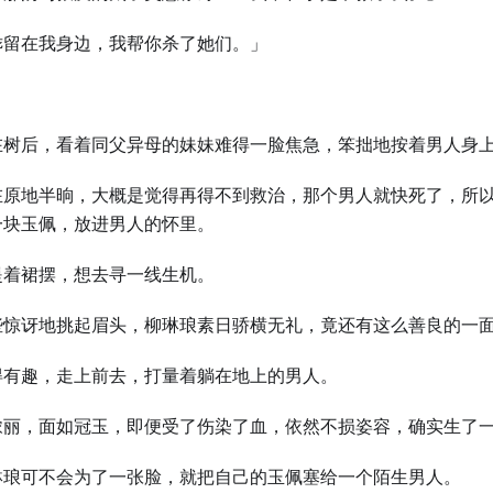
乖留在我身边，我帮你杀了她们。」
在树后，看着同父异母的妹妹难得一脸焦急，笨拙地按着男人身
在原地半晌，大概是觉得再得不到救治，那个男人就快死了，所
一块玉佩，放进男人的怀里。
提着裙摆，想去寻一线生机。
些惊讶地挑起眉头，柳琳琅素日骄横无礼，竟还有这么善良的一
得有趣，走上前去，打量着躺在地上的男人。
浓丽，面如冠玉，即便受了伤染了血，依然不损姿容，确实生了
琳琅可不会为了一张脸，就把自己的玉佩塞给一个陌生男人。