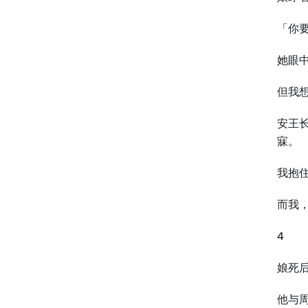
「你
她眼
但我
安王
寐。
我抱
而我
4
娘死
他与