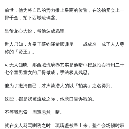
前世，他为将自己的势力推上皇商的位置，在这拍卖会上一
掷千金，拍下西域琉璃盏。
皇帝龙心大悦，帮他达成愿望。
世人只知，九皇子慕钧泽恭顺谦卑，一战成名，成了人人尊
称的「贤王」。
可无人知晓，那西域琉璃盏其实是他暗中授意拍卖行用二十
七个童男童女的尸骨做成，手法极其残忍。
他为了撇清自己，才声势浩大的以「拍卖」之名得到。
这些，都是我被流放之际，他亲口告诉我的。
不等我思索，周遭忽然一暗。
就在众人骂骂咧咧之时，琉璃盏被呈上来，整个会场顿时寂