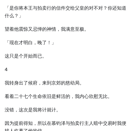
「是你将本王与拍卖行的信件交给父皇的对不对？你还知道
什么？」
望着他震惊又忌惮的神情，我满意至极。
「现在才明白，晚了！」
这只是个开始而已。
4
我转身出了候府，来到京郊的慈幼局。
看着二十七个生命依旧是鲜活的，我内心欣慰无比。
没错，这次是我将计就计。
因为提前得知，所以在慕钧泽与拍卖行主人暗中交易时我便
找人临摹了他的信。