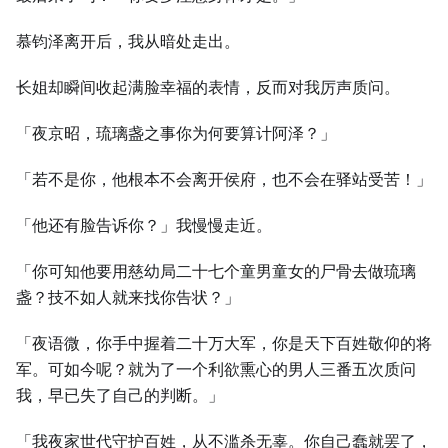
慕钧泽离开后，我从暗处走出。
长姐却瞬间收起满脸幸福的表情，反而对我厉声质问。
「夜京昭，琉璃盏之事你为何要算计阿泽？」
「若不是你，他根本不会离开侯府，也不会在驿站受苦！」
「他还有脸告诉你？」我慢慢走近。
「你可知他要用慈幼局二十七个童男童女的尸骨去做琉璃
盏？技不如人就来找你告状？」
「夜语微，你手中握着二十万大军，你是天下百姓敬仰的将
军。可如今呢？就为了一个利欲熏心的男人三番五次质问
我，早已失了自己的判断。」
「我夜家世代守护百姓，从不滥杀无辜。你自己蠢就罢了，