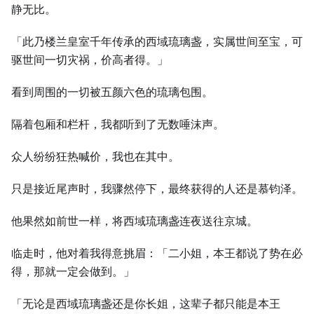
静无比。
「此乃楼兰皇室千年传承的西域琉璃盏，实属世间至宝，可
驱世间一切灾祸，价高者得。」
看到周围的一切被五颜六色的琉璃包围。
隔着包厢和栏杆，我都听到了无数唾沫声。
众人纷纷狂热喊价，我也在其中。
只是接近尾声时，我骤然停下，最终获得的人还是慕钧泽。
他果然如前世一样，将西域琉璃盏连夜送往京城。
临走时，他对着我得意挑眉：「二小姐，本王都说了势在必
得，那就一定会做到。」
「无论是西域琉璃盏还是你长姐，这辈子都只能是本王