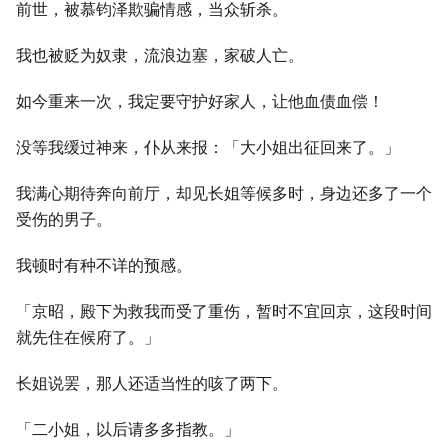
前世，被慕钧泽欺骗情感，当众斩杀。
我也被贬为奴隶，流浪边塞，家破人亡。
如今重来一次，我定要守护好家人，让他血债血偿！
没等我缓过神来，仆从来报：「大小姐出征回来了。」
我满心期待奔向前厅，却见长姐等候多时，身边还多了一个
受伤的男子。
我顿时有种不详的预感。
「京昭，殿下为救我而受了重伤，暂时不宜回京，这段时间
就先住在候府了。」
长姐说罢，那人还适当性的咳了两下。
「二小姐，以后请多多指教。」