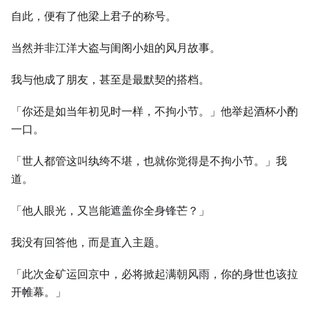
自此，便有了他梁上君子的称号。
当然并非江洋大盗与闺阁小姐的风月故事。
我与他成了朋友，甚至是最默契的搭档。
「你还是如当年初见时一样，不拘小节。」他举起酒杯小酌
一口。
「世人都管这叫纨绔不堪，也就你觉得是不拘小节。」我
道。
「他人眼光，又岂能遮盖你全身锋芒？」
我没有回答他，而是直入主题。
「此次金矿运回京中，必将掀起满朝风雨，你的身世也该拉
开帷幕。」