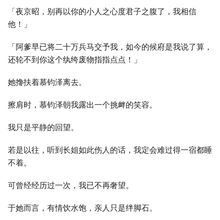
「夜京昭，别再以你的小人之心度君子之腹了，我相信
他！」
「阿爹早已将二十万兵马交予我，如今的候府是我说了算，
还轮不到你这个纨绔废物指指点点！」
她搀扶着慕钧泽离去。
擦肩时，慕钧泽朝我露出一个挑衅的笑容。
我只是平静的回望。
若是以往，听到长姐如此伤人的话，我定会难过得一宿都睡
不着。
可曾经经历过一次，我已不再奢望。
于她而言，有情饮水饱，亲人只是绊脚石。