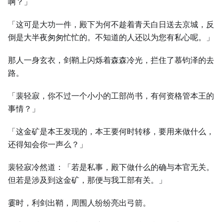
啊？」
「这可是大功一件，殿下为何不趁着青天白日送去京城，反
倒是大半夜匆匆忙忙的。不知道的人还以为您有私心呢。」
那人一身玄衣，剑鞘上闪烁着森森冷光，拦住了慕钧泽的去
路。
「裴轻寂，你不过一个小小的工部尚书，有何资格管本王的
事情？」
「这金矿是本王发现的，本王要何时转移，要用来做什么，
还得知会你一声么？」
裴轻寂冷然道：「若是私事，殿下做什么的确与本官无关。
但若是涉及到这金矿，那便与我工部有关。」
霎时，利剑出鞘，周围人纷纷亮出弓箭。