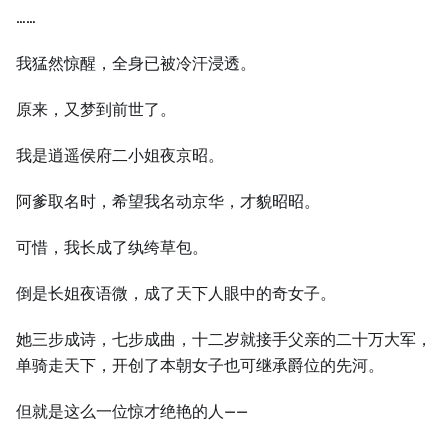
……
我猛然惊醒，全身已被冷汗浸透。
原来，又梦到前世了。
我是逍遥侯府二小姐夜京昭。
阿爹取名时，希望我名动京华，才貌昭昭。
可惜，我长成了纨绔草包。
倒是长姐夜语微，成了天下人眼中的奇女子。
她三步成诗，七步成曲，十二岁就接手父亲的二十万大军，
单骑走天下，开创了本朝女子也可继承爵位的先河。
但就是这么一位惊才绝艳的人——