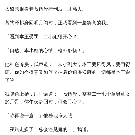
太监亲眼看着慕钧泽行刑后，才离去。
慕钧泽起身回明月阁时，正巧看到一脸笑意的我。
「看到本王受罚，二小姐很开心？」
「自然。本小姐的心情，格外舒畅！」
他神色冷戾，低声道：「从小到大，本王要风得风，要雨得
雨。你如今得意又如何？往后你逍遥侯府的一切都是本王说
了算！」
我嘴角上扬，用耳语道：「慕钧泽，整整二十七个童男童女
的尸骨，你午夜梦回时，可会亏心？」
「你再说一遍！」他蓦地睁大眼。
「夜路走多了，总会遇见鬼的！」我道。