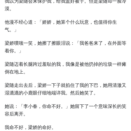
我以为梁随会来保护我，给我盖好被子。但是梁随却一脸冷
漠。
他漫不经心道：「娇娇，她算个什么玩意，也值得你生
气。」
梁娇噗嗤一笑，她擦了擦眼泪说：「我爸爸来了，在外面等
着你。」
梁随迈着长腿跨过羞耻的我，我像是被他扔掉的垃圾一样瘫
倒在地上。
梁随走出去后，梁娇一下子就掐住了我的下巴，她用清澈又
湿漉漉的小鹿眼仔细地端详我。然后她笑了。
她说：「李小春，你命不好。」她留下了一个意味深长的笑
容后离开。
我命不好，梁娇的命好。