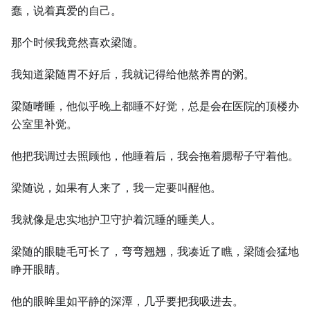
蠢，说着真爱的自己。
那个时候我竟然喜欢梁随。
我知道梁随胃不好后，我就记得给他熬养胃的粥。
梁随嗜睡，他似乎晚上都睡不好觉，总是会在医院的顶楼办
公室里补觉。
他把我调过去照顾他，他睡着后，我会拖着腮帮子守着他。
梁随说，如果有人来了，我一定要叫醒他。
我就像是忠实地护卫守护着沉睡的睡美人。
梁随的眼睫毛可长了，弯弯翘翘，我凑近了瞧，梁随会猛地
睁开眼睛。
他的眼眸里如平静的深潭，几乎要把我吸进去。