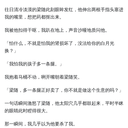
往日清冷淡漠的梁随此刻眼眸发红，他伸出两根手指头塞进
我的嘴里，想把药都抠出来。
我被他扣得干呕，我趴在地上，声音沙哑地质问他。
「怕什么，不就是怕我的肾损坏了，没法给你的白月光
换？」
「我怕我的孩子多一条腿。」
我抱着马桶不动，咧开嘴朝着梁随笑。
「梁随，多一条腿正好卖了，你不就是做这个生意的吗？」
一句话瞬间激怒了梁随，他太阳穴几乎都鼓起来，平时半眯
的眼睛此时瞪得很大。
那一瞬间，我几乎以为他要杀了我。