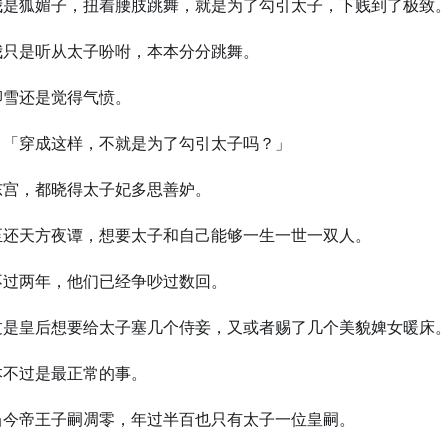
我是狐媚子，扭着腰肢跳舞，就是为了勾引太子，下贱到了极致
我只是听从太子吩咐，本本分分跳舞。
卿雪还是觉得气愤。
：「穿成这样，不就是为了勾引太子吗？」
东宫，都晓得太子妃多思善妒。
至还天方夜谭，想要太子和自己能够一生一世一双人。
不过两年，他们已经争吵过数回。
过是皇后想要给太子塞几个侍妾，又或者赐了几个美貌婢女暖床
本不过是最正常的事。
当今帝王子嗣凋零，年过半百也只有太子一位皇嗣。