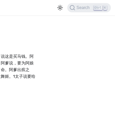
Search
Ctrl
K
，说这是买马钱。阿
。阿爹说，要为阿娘
了命。阿爹出殡之
舞姬。1太子说要给