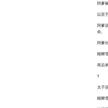
阿爹
以至
阿爹
命。
阿爹
顾卿
再后
1
太子
顾卿