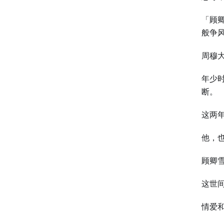
「顾
般争
周穆
年少
断。
这两
他，
顾卿
这世
情爱