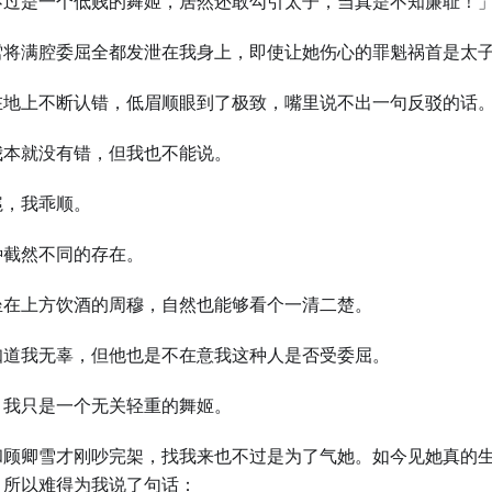
不过是一个低贱的舞姬，居然还敢勾引太子，当真是不知廉耻！
雪将满腔委屈全都发泄在我身上，即使让她伤心的罪魁祸首是太
在地上不断认错，低眉顺眼到了极致，嘴里说不出一句反驳的话
我本就没有错，但我也不能说。
扈，我乖顺。
种截然不同的存在。
坐在上方饮酒的周穆，自然也能够看个一清二楚。
知道我无辜，但他也是不在意我这种人是否受委屈。
，我只是一个无关轻重的舞姬。
和顾卿雪才刚吵完架，找我来也不过是为了气她。如今见她真的
，所以难得为我说了句话：