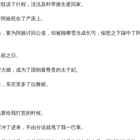
被耽误了行程，没法及时带接生婆回家。
于阿娘死在了产床上。
说，要为阿娘讨回公道，却被顾卿雪当成乞丐，恼怒之下踹中了
出殡之日。
雪大婚，成为了国朝最尊贵的太子妃。
来，东宫里多了位舞姬。
说要给我打赏的时候。
雪冲了进来，不由分说就甩了我一巴掌。