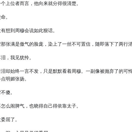
一个上位者而言，他向来就分得很清楚。
使命。
没有想到周穆会说如此狠话。
雪那张满是傲气的脸庞，染上了一丝不可置信，随即落下了两行
落泪，我见犹怜。
着泪却始终一言不发，只是默默看着周穆。一副像被抛弃了的可
半点明媚张扬。
雪不傻。
再怎么闹脾气，也晓得自己得依靠太子。
太委屈了。