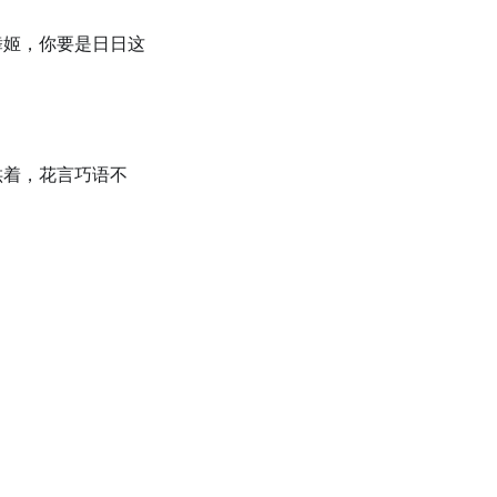
舞姬，你要是日日这
哄着，花言巧语不