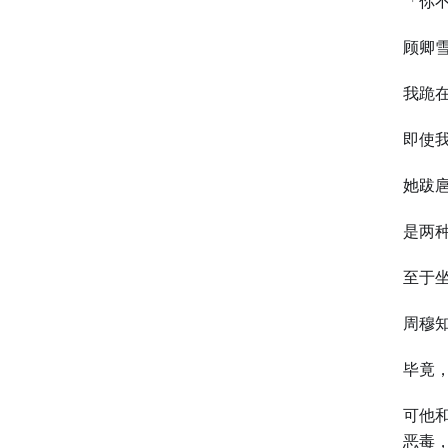
「你
顾卿
我跪
即使
她跋
是两
至于
周穆
毕竟
可他
恶毒