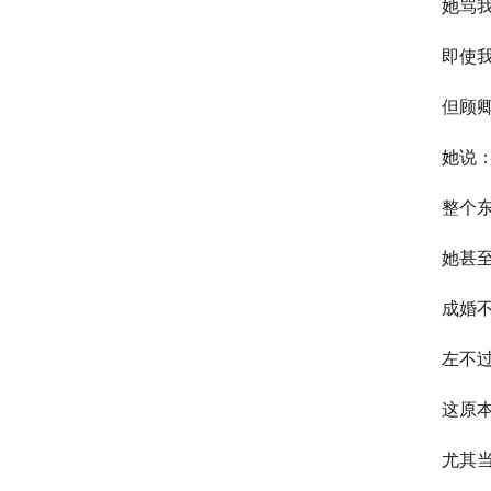
她骂
即使
但顾
她说
整个
她甚
成婚
左不
这原
尤其