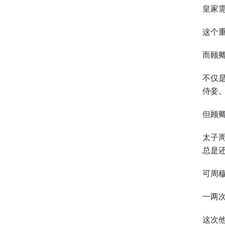
皇家
这个
而顾
不仅
侍妾
但顾
太子
总是
可周
一两
这次