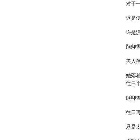
对于
这是
许是
顾卿
美人
她落
往日
顾卿
往日
只是