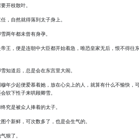
需要开枝散叶。
重任，自然就得落到太子身上。
卿雪两年都未曾有身孕。
是帝王，便是连朝中大臣都开始着急，唯恐皇家无后，恨不得往
。
卿雪知道后，总是会在东宫里大闹。
周穆年少起便爱慕着她，放在心尖上的人，就算有什么不愉快，
还会软下性子来哄顾卿雪。
穆终究是被众人捧着的太子。
次图个新鲜，可次数多了，也是会生气的。
他气狠了。