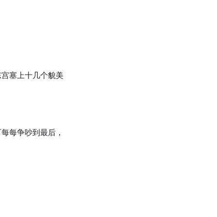
东宫塞上十几个貌美
可每每争吵到最后，