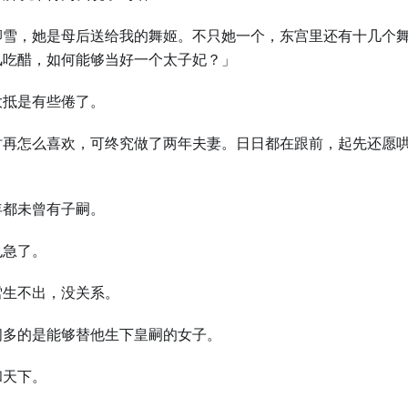
卿雪，她是母后送给我的舞姬。不只她一个，东宫里还有十几个
风吃醋，如何能够当好一个太子妃？」
大抵是有些倦了。
时再怎么喜欢，可终究做了两年夫妻。日日都在跟前，起先还愿
年都未曾有子嗣。
也急了。
雪生不出，没关系。
间多的是能够替他生下皇嗣的女子。
和天下。