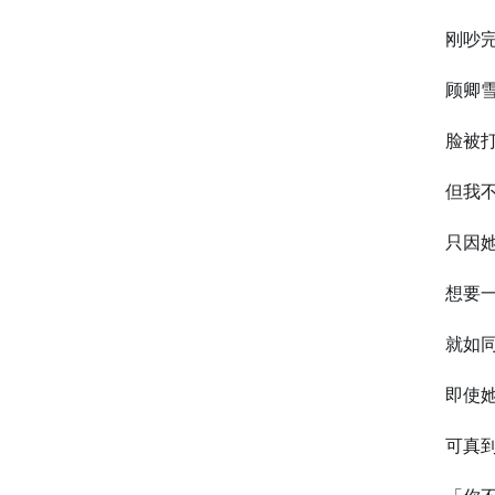
刚吵
顾卿
脸被
但我不
只因
想要
就如
即使
可真