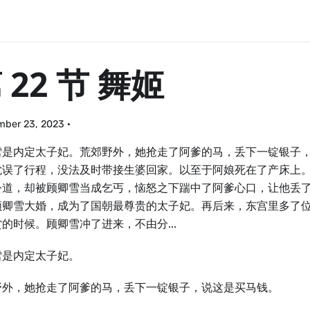
 22 节 舞姬
mber 23, 2023
·
雪是内定太子妃。荒郊野外，她抢走了阿爹的马，丢下一锭银子
耽误了行程，没法及时带接生婆回家。以至于阿娘死在了产床上
公道，却被顾卿雪当成乞丐，恼怒之下踹中了阿爹心口，让他丢
顾卿雪大婚，成为了国朝最尊贵的太子妃。再后来，东宫里多了位
的时候。顾卿雪冲了进来，不由分...
雪是内定太子妃。
野外，她抢走了阿爹的马，丢下一锭银子，说这是买马钱。