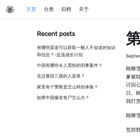
主页
分类
归档
关于
第
Recent posts
有哪些渠道可以获取一般人不知道的知识
和信息？-盐选成长计划
Septe
中国有哪些令人震惊的刑事案件？
顾卿
见过最毁三观的人是谁？
爹被
讨回
家里有个警察是怎么样的体验？
日。
如果中国爆发丧尸怎么办？
我打赏
顾卿
荒郊