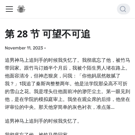
第 28 节 可望不可追
November 11, 2023
·
追男神马上追到手的时候我失忆了。我彻底忘了他，被竹马
带回家。跟竹马订婚半个月后，我被个陌生男人堵在路上。
他面容清冷，但神态狠戾，问我：「你他妈居然敢腻了
我？」1我追了秦斯询整整两年。他是法学院那朵高不可折
的雪山之花。我是埋头往他面前冲的渺茫尘土。第一眼见到
他，是在学院的模拟庭审上。我坐在观众席的后排，他坐在
评审位的中央。那天他穿简单的灰色衬衣，准点落...
追男神马上追到手的时候我失忆了。
我彻底忘了他，被竹马带回家。