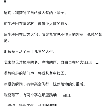
8
这晚，我梦到了自己被囚禁的上辈子。
前半段困在清泉村，做偿还人情的孤女。
后半段困在四方大宅，做裴九棠见不得人的外室、低贱的禁
脔。
那短短只活了三十几岁的人生。
我未曾见过极寒的冬、痛快的雨、自由自在的大江山川……
骤然响起的敲门声，将我从梦中拉回。
睁眼的瞬间，有种高空飞行，恍然落地的失重感。
喘息落下，有两个字在那里跳动——自由。
「绾绾，我熬了粥，起来喝些吧。」