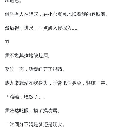
压迫感。
似乎有人在轻叹，在小心翼翼地抵着我的唇厮磨。
然后得寸进尺，一点点入侵探入……
11
我不堪其扰地皱起眉。
嘤咛一声，缓缓睁开了眼睛。
裴九棠就站在我身边，手背抵住鼻尖，轻咳一声。
「绾绾，吃饭了。」
我茫然眨眼，摸了摸嘴唇。
一时间分不清是梦还是现实。