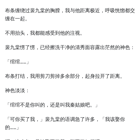
布条缠绕过裴九棠的胸膛，我与他距离极近，呼吸恍惚都交
缠在一起。
不用抬头，我都能感受到他的注视。
裴九棠愣了愣，已经擦洗干净的清秀面容露出茫然的神色：
「绾绾……」
布条打结，我用剪刀剪掉多余部分，起身拉开了距离。
神色淡淡：
「绾绾不是你叫的，还是叫我秦姑娘吧。」
「可你买了我，」裴九棠的语调急了许多，「我该娶你
的……」