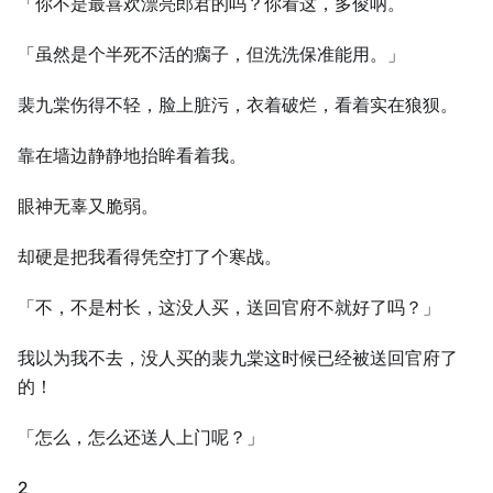
「你不是最喜欢漂亮郎君的吗？你看这，多俊呐。
「虽然是个半死不活的瘸子，但洗洗保准能用。」
裴九棠伤得不轻，脸上脏污，衣着破烂，看着实在狼狈。
靠在墙边静静地抬眸看着我。
眼神无辜又脆弱。
却硬是把我看得凭空打了个寒战。
「不，不是村长，这没人买，送回官府不就好了吗？」
我以为我不去，没人买的裴九棠这时候已经被送回官府了
的！
「怎么，怎么还送人上门呢？」
2