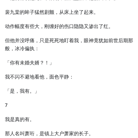
裴九棠的眸子猛然剧颤，从床上坐了起来。
动作幅度有些大，刚缠好的伤口隐隐又渗出了红。
但他并没呼痛，只是死死地盯着我，眼神竟犹如前世后期那
般，冰冷偏执：
「你有未婚夫婿？！」
我不闪不避地看他，面色平静：
「是，我有。」
7
我是真的有。
那人名叫萧珩，是镇上大户萧家的长子。