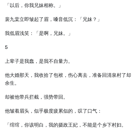
「以后，你我兄妹相称。」
裴九棠立即皱起了眉，嗓音低沉：「兄妹？」
我低眉浅笑：「是啊，兄妹。」
5
上辈子是我蠢，是我不自量力。
他大婚那天，我收拾了包袱，伤心离去，准备回清泉村了却
余生。
却被他带兵拦截，强势带回。
他皱着眉头，似乎极度疲累似的，叹了口气：
「绾绾，你该明白，我的摄政王妃，不能是个乡下村妇。