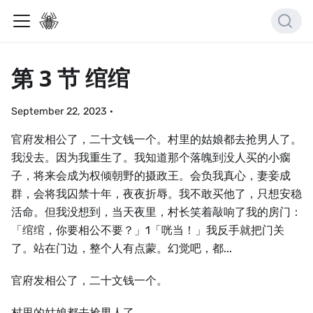
第 3 节 绾绾
September 22, 2023
·
官府发相公了，二十文钱一个。村里的姑娘都去抢男人了。
我没去。因为我重生了。我知道那个落魄到没人买的小瘸
子，将来会成为权倾朝野的摄政王。会负我真心，妻妾成
群，会将我囚禁十年，夜夜折辱。我不敢买他了，只想安稳
活命。但我没想到，当天夜里，村长笑着敲响了我的房门：
「绾绾，你要相公不要？」1「咣当！」我反手就把门关
了。站在门边，整个人有点蒙。幻觉吧，都...
官府发相公了，二十文钱一个。
村里的姑娘都去抢男人了。