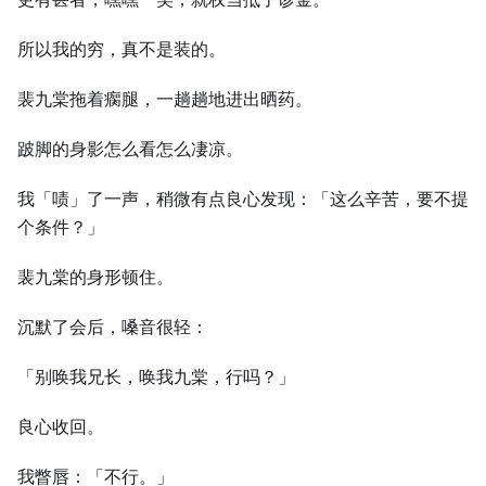
所以我的穷，真不是装的。
裴九棠拖着瘸腿，一趟趟地进出晒药。
跛脚的身影怎么看怎么凄凉。
我「啧」了一声，稍微有点良心发现：「这么辛苦，要不提
个条件？」
裴九棠的身形顿住。
沉默了会后，嗓音很轻：
「别唤我兄长，唤我九棠，行吗？」
良心收回。
我瞥唇：「不行。」