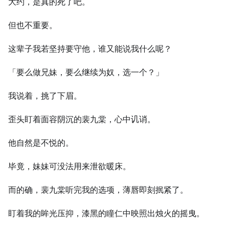
大约，是真的死了吧。
但也不重要。
这辈子我若坚持要守他，谁又能说我什么呢？
「要么做兄妹，要么继续为奴，选一个？」
我说着，挑了下眉。
歪头盯着面容阴沉的裴九棠，心中讥诮。
他自然是不悦的。
毕竟，妹妹可没法用来泄欲暖床。
而的确，裴九棠听完我的选项，薄唇即刻抿紧了。
盯着我的眸光压抑，漆黑的瞳仁中映照出烛火的摇曳。