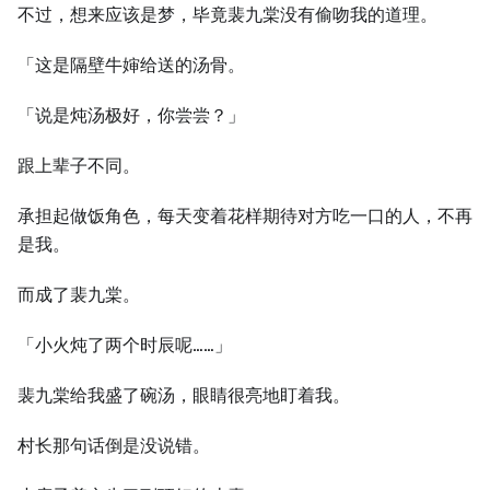
不过，想来应该是梦，毕竟裴九棠没有偷吻我的道理。
「这是隔壁牛婶给送的汤骨。
「说是炖汤极好，你尝尝？」
跟上辈子不同。
承担起做饭角色，每天变着花样期待对方吃一口的人，不再
是我。
而成了裴九棠。
「小火炖了两个时辰呢……」
裴九棠给我盛了碗汤，眼睛很亮地盯着我。
村长那句话倒是没说错。