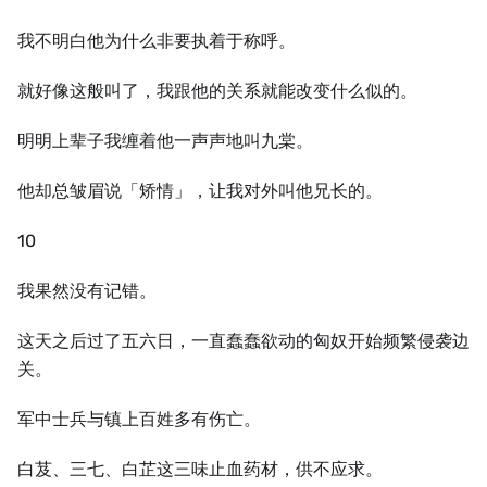
我不明白他为什么非要执着于称呼。
就好像这般叫了，我跟他的关系就能改变什么似的。
明明上辈子我缠着他一声声地叫九棠。
他却总皱眉说「矫情」，让我对外叫他兄长的。
10
我果然没有记错。
这天之后过了五六日，一直蠢蠢欲动的匈奴开始频繁侵袭边
关。
军中士兵与镇上百姓多有伤亡。
白芨、三七、白芷这三味止血药材，供不应求。