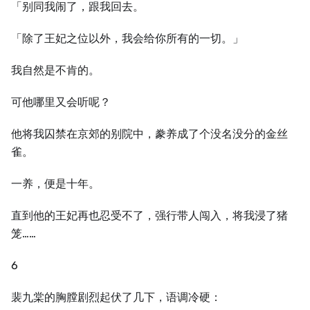
「别同我闹了，跟我回去。
「除了王妃之位以外，我会给你所有的一切。」
我自然是不肯的。
可他哪里又会听呢？
他将我囚禁在京郊的别院中，豢养成了个没名没分的金丝
雀。
一养，便是十年。
直到他的王妃再也忍受不了，强行带人闯入，将我浸了猪
笼……
6
裴九棠的胸膛剧烈起伏了几下，语调冷硬：