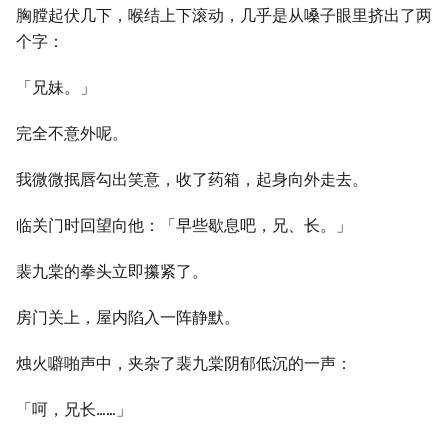
胸膛起伏几下，喉结上下滚动，几乎是从嗓子眼里挤出了两
个字：
「兄妹。」
完全不意外呢。
我微微抿唇勾出笑意，收了药箱，起身向外走去。
临关门时回望向他：「早些歇息吧，兄、长。」
裴九棠的拳头立即攥紧了。
房门关上，屋内陷入一阵静默。
烛火噼啪声中，夹杂了裴九棠阴郁低沉的一声：
「呵，兄长……」