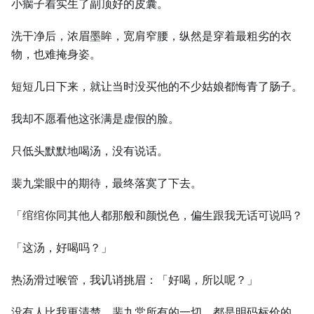
小瘸子着实生了副顶好的皮囊。
洗干净后，浓眉墨眸，宽肩窄腰，纵然是穿着最粗劣的衣
物，也难掩身姿。
短短几日下来，就让当时没买他的不少姑娘都悔青了肠子。
我却不愿看他这张满是虚假的脸。
只低头默默地喝汤，没有说话。
裴九棠眼中的期待，最终落寞了下去。
「绾绾你同其他人都那般和颜悦色，偏生跟我无话可说吗？
「这汤，好喝吗？」
热汤滑过喉管，我讥诮挑眉：「好喝，所以呢？」
没有人比我更清楚，裴九棠所有的一切，都是明码标价的。