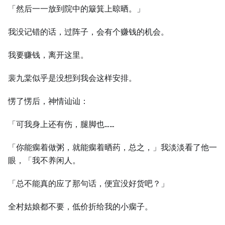
「然后一一放到院中的簸箕上晾晒。」
我没记错的话，过阵子，会有个赚钱的机会。
我要赚钱，离开这里。
裴九棠似乎是没想到我会这样安排。
愣了愣后，神情讪讪：
「可我身上还有伤，腿脚也……
「你能瘸着做粥，就能瘸着晒药，总之，」我淡淡看了他一
眼，「我不养闲人。
「总不能真的应了那句话，便宜没好货吧？」
全村姑娘都不要，低价折给我的小瘸子。