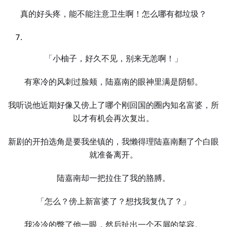
真的好头疼，能不能注意卫生啊！怎么哪有都垃圾？
「小柚子，好久不见，别来无恙啊！」
有寒冷的风刺过脸颊，陆嘉南的眼神里满是阴郁。
我听说他近期好像又傍上了哪个刚回国的圈内知名富婆，所
以才有机会再次复出。
新剧的开拍选角是要我坐镇的，我懒得理陆嘉南翻了个白眼
就准备离开。
陆嘉南却一把拉住了我的胳膊。
「怎么？傍上新富婆了？想找我复仇了？」
我冷冷的瞥了他一眼，然后扯出一个不屑的笑容。