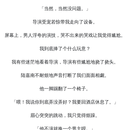
「当然，当然没问题。」
导演受宠若惊带我走向了设备。
屏幕上，男人浮夸的演技，哭不出来的哭戏让我觉得尴尬。
我到底捧了个什么玩意？
我有些迷茫地看着导演，导演有些尴尬地挠了挠头。
陆嘉南不耐烦地声音打断了我们面面相觑。
他一脚踢翻了一个椅子。
「喂！我说你到底弄没弄好？我要回酒店休息了。」
眉心突突的跳动，我只觉得烦躁。
「他不演就换一个男主呗。」