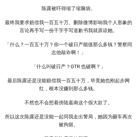
陈露被吓得缩了缩脑袋。
最终我要求赔偿我一百五十万、删除微博影响我个人形象的
言论再手写一份千字手写道歉书我就原谅她。
「什么？一百五十万？你一个破日产能值那么多钱？警察同
志他敲诈啊！」
「什么叫破日产？GTR 也破啊？」
最后陈露还是没能赔偿我一百五十万，毕竟她也刚起步网
红，根本没赚到那么多钱。
不然也不会想着傍陆嘉南这个假大款了。
所以这次陈露还是没能一起同我走出警局，她因为砸车再次
被拘留。