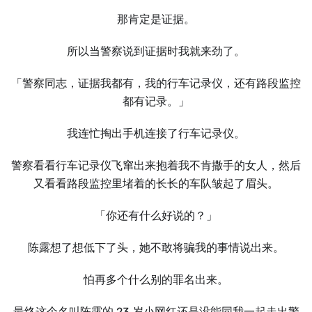
那肯定是证据。
所以当警察说到证据时我就来劲了。
「警察同志，证据我都有，我的行车记录仪，还有路段监控
都有记录。」
我连忙掏出手机连接了行车记录仪。
警察看看行车记录仪飞窜出来抱着我不肯撒手的女人，然后
又看看路段监控里堵着的长长的车队皱起了眉头。
「你还有什么好说的？」
陈露想了想低下了头，她不敢将骗我的事情说出来。
怕再多个什么别的罪名出来。
最终这个名叫陈露的 23 岁小网红还是没能同我一起走出警