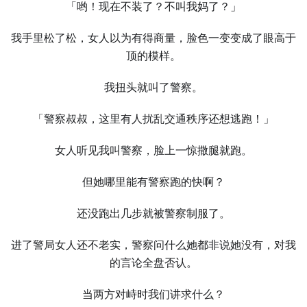
「哟！现在不装了？不叫我妈了？」
我手里松了松，女人以为有得商量，脸色一变变成了眼高于
顶的模样。
我扭头就叫了警察。
「警察叔叔，这里有人扰乱交通秩序还想逃跑！」
女人听见我叫警察，脸上一惊撒腿就跑。
但她哪里能有警察跑的快啊？
还没跑出几步就被警察制服了。
进了警局女人还不老实，警察问什么她都非说她没有，对我
的言论全盘否认。
当两方对峙时我们讲求什么？