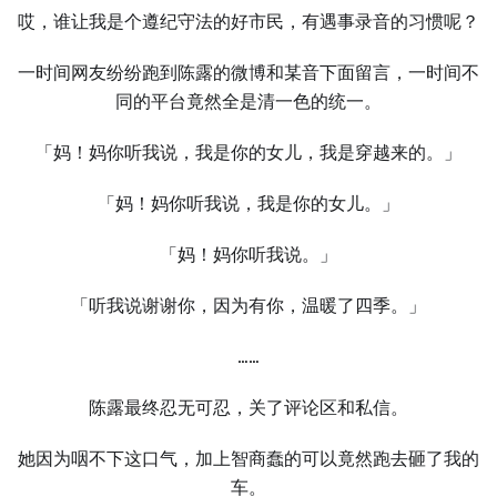
哎，谁让我是个遵纪守法的好市民，有遇事录音的习惯呢？
一时间网友纷纷跑到陈露的微博和某音下面留言，一时间不
同的平台竟然全是清一色的统一。
「妈！妈你听我说，我是你的女儿，我是穿越来的。」
「妈！妈你听我说，我是你的女儿。」
「妈！妈你听我说。」
「听我说谢谢你，因为有你，温暖了四季。」
……
陈露最终忍无可忍，关了评论区和私信。
她因为咽不下这口气，加上智商蠢的可以竟然跑去砸了我的
车。