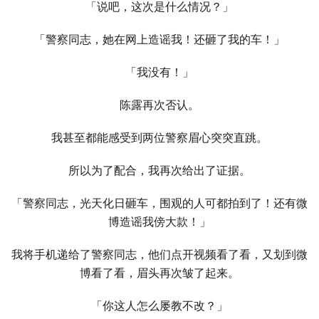
「说吧，这次是什么情况？」
「警察同志，她在网上造谣我！还砸了我的车！」
「我没有！」
陈露再次否认。
我甚至都能感受到两位警察眉心突突直跳。
所以为了配合，我再次给出了证据。
「警察同志，光天化日砸车，围观的人可都拍到了！还有微
博造谣我傍大款！」
我将手机递给了警察同志，他们点开视频看了看，又划到微
博看了看，眉头再次皱了起来。
「你这人怎么屡教不改？」