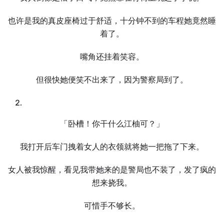
也许是我的真皮座椅过于舒适，十分钟不到的车程她竟然睡
着了。
嘴角还挂着笑容。
但很快她便笑不出来了，因为警察局到了。
「卧槽！你干什么江柚可？」
我打开后车门拽着女人的衣领就将她一把拖了下来。
女人被我惊醒，看见我带她来的是警局也不装了，发了疯的
想来挠我。
可惜手不够长。