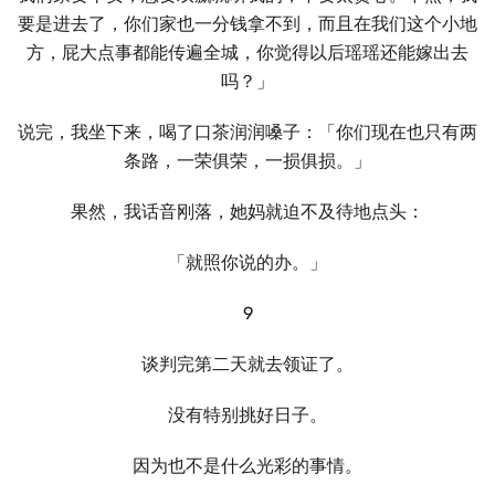
要是进去了，你们家也一分钱拿不到，而且在我们这个小地
方，屁大点事都能传遍全城，你觉得以后瑶瑶还能嫁出去
吗？」
说完，我坐下来，喝了口茶润润嗓子：「你们现在也只有两
条路，一荣俱荣，一损俱损。」
果然，我话音刚落，她妈就迫不及待地点头：
「就照你说的办。」
9
谈判完第二天就去领证了。
没有特别挑好日子。
因为也不是什么光彩的事情。