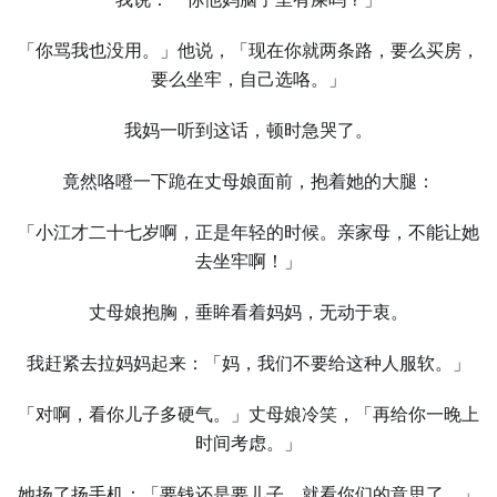
「你骂我也没用。」他说，「现在你就两条路，要么买房，
要么坐牢，自己选咯。」
我妈一听到这话，顿时急哭了。
竟然咯噔一下跪在丈母娘面前，抱着她的大腿：
「小江才二十七岁啊，正是年轻的时候。亲家母，不能让她
去坐牢啊！」
丈母娘抱胸，垂眸看着妈妈，无动于衷。
我赶紧去拉妈妈起来：「妈，我们不要给这种人服软。」
「对啊，看你儿子多硬气。」丈母娘冷笑，「再给你一晚上
时间考虑。」
她扬了扬手机：「要钱还是要儿子，就看你们的意思了。」