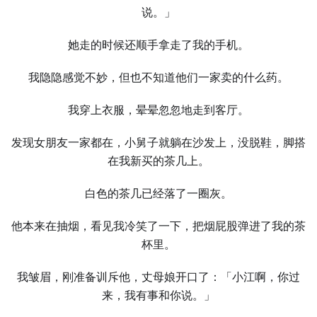
说。」
她走的时候还顺手拿走了我的手机。
我隐隐感觉不妙，但也不知道他们一家卖的什么药。
我穿上衣服，晕晕忽忽地走到客厅。
发现女朋友一家都在，小舅子就躺在沙发上，没脱鞋，脚搭
在我新买的茶几上。
白色的茶几已经落了一圈灰。
他本来在抽烟，看见我冷笑了一下，把烟屁股弹进了我的茶
杯里。
我皱眉，刚准备训斥他，丈母娘开口了：「小江啊，你过
来，我有事和你说。」