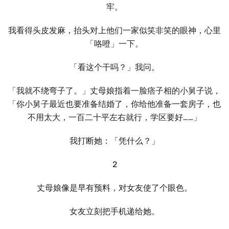
牢。
我看得头皮发麻，抬头对上他们一家似笑非笑的眼神，心里
「咯噔」一下。
「看这个干吗？」我问。
「我就不绕弯子了。」丈母娘指着一脸痞子相的小舅子说，
「你小舅子最近也要准备结婚了，你给他准备一套房子，也
不用太大，一百二十平左右就行，学区要好……」
我打断她：「凭什么？」
2
丈母娘像是早有预料，对女友使了个眼色。
女友立刻把手机递给她。