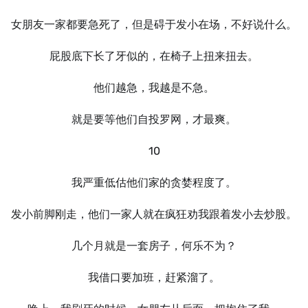
女朋友一家都要急死了，但是碍于发小在场，不好说什么。
屁股底下长了牙似的，在椅子上扭来扭去。
他们越急，我越是不急。
就是要等他们自投罗网，才最爽。
10
我严重低估他们家的贪婪程度了。
发小前脚刚走，他们一家人就在疯狂劝我跟着发小去炒股。
几个月就是一套房子，何乐不为？
我借口要加班，赶紧溜了。