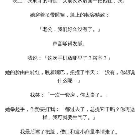
晚上，我刷牙的时候，女朋友从后面一把抱住了我。
她穿着吊带睡裙，脸上的妆容精致：
「老公，我们好久没有了。」
声音嗲得发腻。
我说：「这次手机放哪里了？浴室？」
她的脸由白转红，咬着嘴巴，扭捏了半天：「没有，你胡说
什么呢！」
我笑：「一次一套房，你太贵了。」
她举起手，作势要打我：「都过去了，总提它干吗？你再这
样，我可就要生气了。」
我最后擦了把脸，借口和发小商量事情走了。