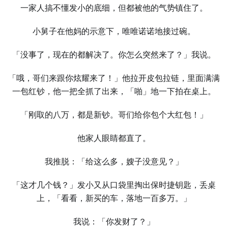
一家人搞不懂发小的底细，但都被他的气势镇住了。
小舅子在他妈的示意下，唯唯诺诺地接过碗。
「没事了，现在的都解决了。你怎么突然来了？」我说。
「哦，哥们来跟你炫耀来了！」他拉开皮包拉链，里面满满
一包红钞，他一把全抓了出来，「啪」地一下拍在桌上。
「刚取的八万，都是新钞。哥们给你包个大红包！」
他家人眼睛都直了。
我推脱：「给这么多，嫂子没意见？」
「这才几个钱？」发小又从口袋里掏出保时捷钥匙，丢桌
上，「看看，新买的车，落地一百多万。」
我说：「你发财了？」