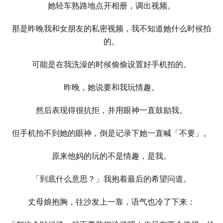
她轻车熟路地点开相册，调出视频。
那是昨晚我和女朋友的私密视频，我不知道她什么时候拍
的。
可能是在我洗澡的时候偷偷设置好手机拍的。
昨晚，她说要和我玩情趣。
然后表现得很抗拒，并用眼神一直鼓励我。
但手机拍不到她的眼神，倒是记录下她一直喊「不要」。
原来他妈的玩的不是情趣，是我。
「到底什么意思？」我抱着最后的希望问道。
丈母娘抱胸，往沙发上一靠，语气也冷了下来：