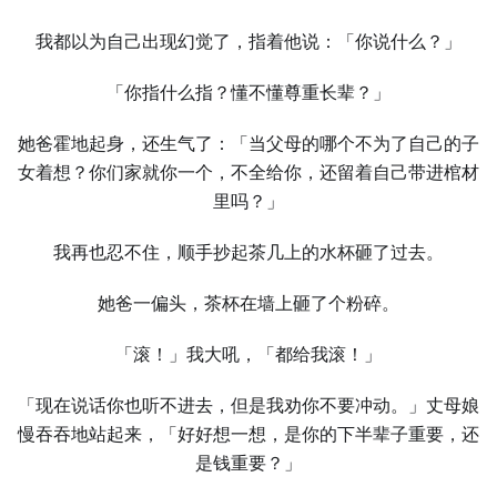
我都以为自己出现幻觉了，指着他说：「你说什么？」
「你指什么指？懂不懂尊重长辈？」
她爸霍地起身，还生气了：「当父母的哪个不为了自己的子
女着想？你们家就你一个，不全给你，还留着自己带进棺材
里吗？」
我再也忍不住，顺手抄起茶几上的水杯砸了过去。
她爸一偏头，茶杯在墙上砸了个粉碎。
「滚！」我大吼，「都给我滚！」
「现在说话你也听不进去，但是我劝你不要冲动。」丈母娘
慢吞吞地站起来，「好好想一想，是你的下半辈子重要，还
是钱重要？」