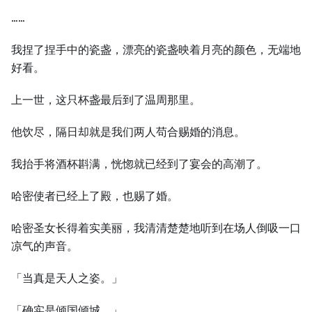
……
我捏了捏手中的瓷盏，漂亮的瓷盏映着月亮的颜色，无端地
好看。
上一世，这只杯盏最后到了温周那里。
他饮尽，隔日却就是我们两人苟合赐婚的消息。
我抬手将酒杯斟满，恍惚就已经到了宴会的高潮了。
哈密使者已经上了殿，也赐了婚。
哈密圣女长得着实美丽，我清清楚楚地听到在场人倒吸一口
凉气的声音。
「当真是天人之姿。」
「确实是倾国倾城。」