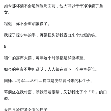
如今那杯酒不会递到温周面前，他大可以干干净净娶了圣
女。
程栀，你不会重蹈覆辙了。
我捏了捏少年的手，蒋阙扭头朝我露出来个灿烂的笑。
5
端午的宴席大摆，每年这个时候都是群臣毕至。
如今的皇帝不举但贤明，人人都在猜下一个皇帝是谁。
国师……将军……丞相……抑或是突然冒出来的私生子。
蒋阙坐在我对面，朝我眨着眼睛，又朝我比了个「乖」的口
型。
今日是哈密圣女来的日子。