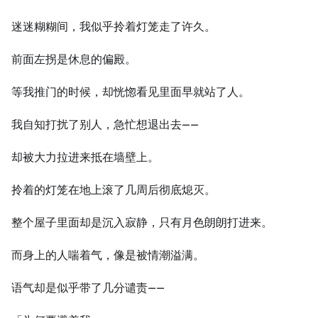
迷迷糊糊间，我似乎拎着灯笼走了许久。
前面左拐是休息的偏殿。
等我推门的时候，却恍惚看见里面早就站了人。
我自知打扰了别人，急忙想退出去——
却被大力拉进来抵在墙壁上。
拎着的灯笼在地上滚了几周后彻底熄灭。
整个屋子里面却是沉入寂静，只有月色朗朗打进来。
而身上的人喘着气，像是被情潮溢满。
语气却是似乎带了几分谴责——