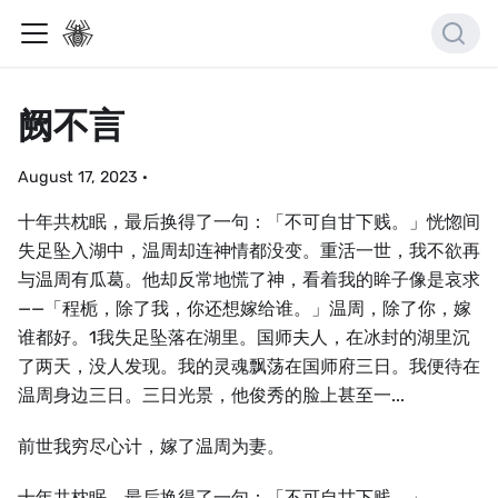
阙不言
August 17, 2023
·
十年共枕眠，最后换得了一句：「不可自甘下贱。」恍惚间
失足坠入湖中，温周却连神情都没变。重活一世，我不欲再
与温周有瓜葛。他却反常地慌了神，看着我的眸子像是哀求
——「程栀，除了我，你还想嫁给谁。」温周，除了你，嫁
谁都好。1我失足坠落在湖里。国师夫人，在冰封的湖里沉
了两天，没人发现。我的灵魂飘荡在国师府三日。我便待在
温周身边三日。三日光景，他俊秀的脸上甚至一...
前世我穷尽心计，嫁了温周为妻。
十年共枕眠，最后换得了一句：「不可自甘下贱。」