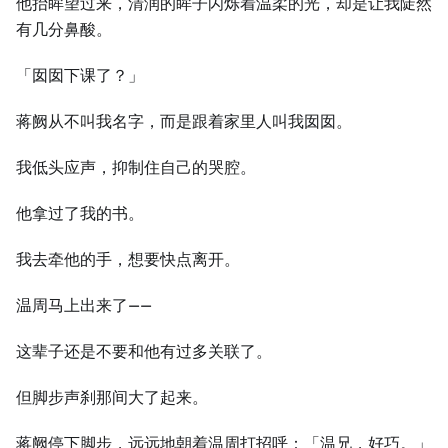
他抬眸望过来，清润的眸子闪烁着温柔的光，却是让我陡然
有几分鼻酸。
「囡囡下课了？」
蒋阙从不叫我名字，而是跟着家里人叫我囡囡。
我低头应声，抑制住自己的哭腔。
他拿过了我的书。
我去牵他的手，想要快点离开。
温周马上出来了——
这辈子还是不要和他有过多关联了。
但脚步声刹那间大了起来。
蒋阙停下脚步，远远地朝着温周打招呼：「温兄，好巧。」