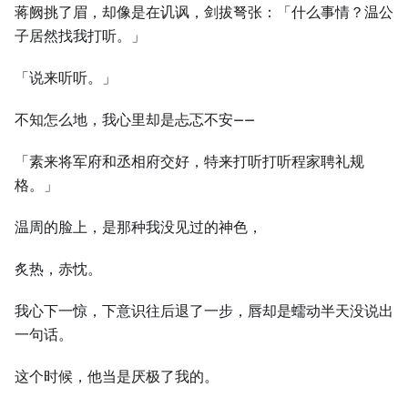
蒋阙挑了眉，却像是在讥讽，剑拔弩张：「什么事情？温公
子居然找我打听。」
「说来听听。」
不知怎么地，我心里却是忐忑不安——
「素来将军府和丞相府交好，特来打听打听程家聘礼规
格。」
温周的脸上，是那种我没见过的神色，
炙热，赤忱。
我心下一惊，下意识往后退了一步，唇却是蠕动半天没说出
一句话。
这个时候，他当是厌极了我的。