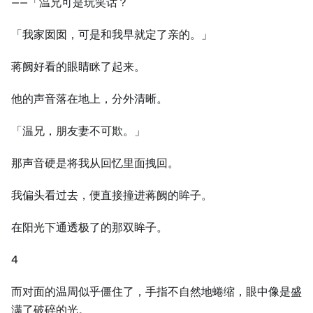
——「温兄可是玩笑话？
「我家囡囡，可是和我早就定了亲的。」
蒋阙好看的眼睛眯了起来。
他的声音落在地上，分外清晰。
「温兄，朋友妻不可欺。」
那声音硬是将我从回忆里面拽回。
我偏头看过去，便直接撞进蒋阙的眸子。
在阳光下通透极了的那双眸子。
4
而对面的温周似乎僵住了，手指不自然地蜷缩，眼中像是盛
满了破碎的光。