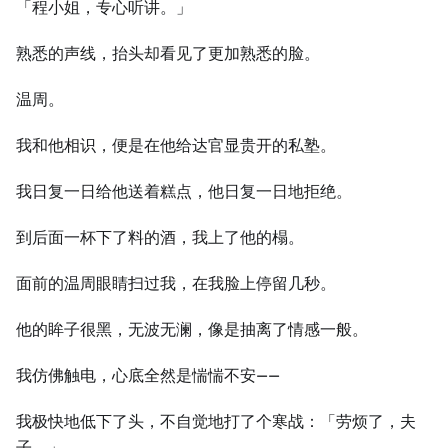
「程小姐，专心听讲。」
熟悉的声线，抬头却看见了更加熟悉的脸。
温周。
我和他相识，便是在他给达官显贵开的私塾。
我日复一日给他送着糕点，他日复一日地拒绝。
到后面一杯下了料的酒，我上了他的榻。
面前的温周眼睛扫过我，在我脸上停留几秒。
他的眸子很黑，无波无澜，像是抽离了情感一般。
我仿佛触电，心底全然是惴惴不安——
我极快地低下了头，不自觉地打了个寒战：「劳烦了，夫
子。」