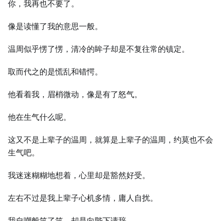
你，我再也不要了。
像是读懂了我的意思一般。
温周似乎愣了愣，清冷的眸子却是不复往常的镇定。
取而代之的是慌乱和错愕。
他看着我，眉梢微动，像是有了怒气。
他在生气什么呢。
这又不是上辈子的温周，就算是上辈子的温周，约莫也不会
生气吧。
我迷迷糊糊地想着，心里却是豁然好受。
左右不过是我上辈子心机多情，庸人自扰。
我自嘲般笑了笑，却是向陛下请辞。