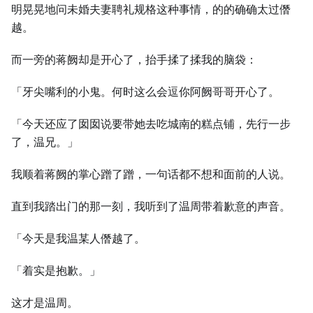
明晃晃地问未婚夫妻聘礼规格这种事情，的的确确太过僭
越。
而一旁的蒋阙却是开心了，抬手揉了揉我的脑袋：
「牙尖嘴利的小鬼。何时这么会逗你阿阙哥哥开心了。
「今天还应了囡囡说要带她去吃城南的糕点铺，先行一步
了，温兄。」
我顺着蒋阙的掌心蹭了蹭，一句话都不想和面前的人说。
直到我踏出门的那一刻，我听到了温周带着歉意的声音。
「今天是我温某人僭越了。
「着实是抱歉。」
这才是温周。