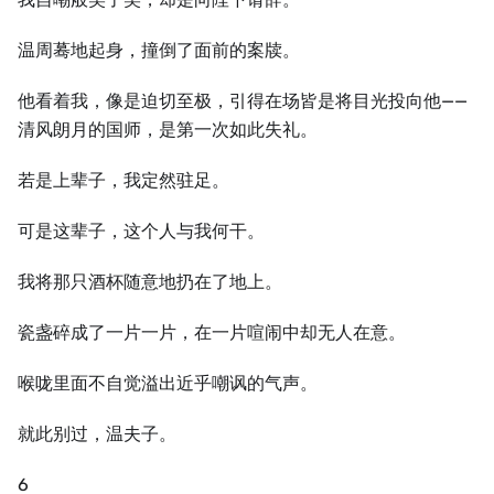
温周蓦地起身，撞倒了面前的案牍。
他看着我，像是迫切至极，引得在场皆是将目光投向他——
清风朗月的国师，是第一次如此失礼。
若是上辈子，我定然驻足。
可是这辈子，这个人与我何干。
我将那只酒杯随意地扔在了地上。
瓷盏碎成了一片一片，在一片喧闹中却无人在意。
喉咙里面不自觉溢出近乎嘲讽的气声。
就此别过，温夫子。
6