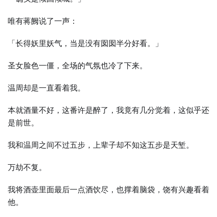
唯有蒋阙说了一声：
「长得妖里妖气，当是没有囡囡半分好看。」
圣女脸色一僵，全场的气氛也冷了下来。
温周却是一直看着我。
本就酒量不好，这番许是醉了，我竟有几分觉着，这似乎还
是前世。
我和温周之间不过五步，上辈子却不知这五步是天堑。
万劫不复。
我将酒壶里面最后一点酒饮尽，也撑着脑袋，饶有兴趣看着
他。