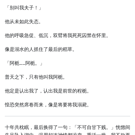
「别叫我夫子！」
他从未如此失态。
他的呼吸急促、低沉，双臂将我死死囚禁在怀里。
像是溺水的人抓住了最后的稻草。
「阿栀……阿栀。」
普天之下，只有他叫我阿栀。
他定是认出我了，认出我是前世的程栀。
惶恐突然席卷而来，像是将要将我溺毙。
十年共枕眠，最后换得了一句：「不可自甘下贱。」恍惚间