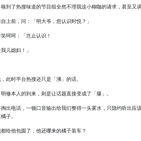
，嗅到了热搜味道的节目组全然不理我这小糊咖的请求，甚至又
亲自上前，问：「明大爷，您认识时悦？」
爷笑呵呵：「岂止认识！
是我儿媳妇！」
说，此时平台热搜还只是「沸」的话。
，明修本人的到来，则是让话题直接变成了「爆」。
爷掏出电话，一顿口音输出给我们整得一头雾水，只隐约听出应
装橘子。
我都给他包圆了，他还哪来的橘子装车？