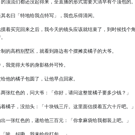
目的顶流们都还没起得来，全直播的形式需要大清早有个顶包的
美其名曰「特地给我点特写」，我也乐得清闲。
估摸着买完回来之后，我今天的镜头应该就结束了，到时候找个
行。
录制的高档别墅区，就看到路边有个摆摊卖橘子的大爷。
中，我觉得大爷的身影格外可怜。
定给他的橘子包圆了，让他早点回家。
出两张红色的，问大爷：「你好，请问这整筐橘子要多少钱？」
码着橘子，没抬头：「十块钱三斤。这里面估摸着五六十斤吧。
抽出一张红色的，递给他三百元：「你拿麻袋给我都装上吧。」
：「唉，好嘞，我来给你打包……」