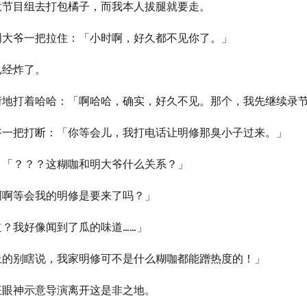
意节目组去打包橘子，而我本人拔腿就要走。
明大爷一把拉住：「小时啊，好久都不见你了。」
已经炸了。
衍地打着哈哈：「啊哈哈，确实，好久不见。那个，我先继续录节
爷一把打断：「你等会儿，我打电话让明修那臭小子过来。」
：「？？？这糊咖和明大爷什么关系？」
啊啊等会我的明修是要来了吗？」
道？我好像闻到了瓜的味道……」
上的别瞎说，我家明修可不是什么糊咖都能蹭热度的！」
狂眼神示意导演离开这是非之地。