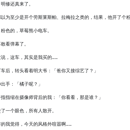
，明修还真来了。
都以为至少是开个劳斯莱斯帕、拉梅拉之类的，结果，他开了个
，粉色的，草莓熊小电车。
不敢看弹幕了。
敢说，这车，其实是我买的……
下车后，转头看着明大爷：「爸你又接综艺了？」
伸出手：「橘子呢？」
爷指指缩在摄像师背后的我：「你看看，那是谁？」
使了一个眼色，所有人散开。
零的我觉得，今天的风格外喧嚣啊……