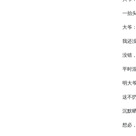
一抬
大爷
我还
没错
平时
明大
这不
沉默
想必