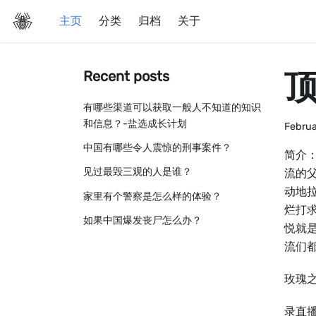
主页
分类
归档
关于
Recent posts
有哪些渠道可以获取一般人不知道的知识
和信息？-盐选成长计划
Februa
中国有哪些令人震惊的刑事案件？
简介
见过最毁三观的人是谁？
流的
动地
家里有个警察是怎么样的体验？
烂打
如果中国爆发丧尸怎么办？
悦就
流们都
玫瑰
录直