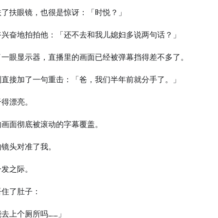
扶了扶眼镜，也很是惊讶：「时悦？」
爷兴奋地拍拍他：「还不去和我儿媳妇多说两句话？」
了一眼显示器，直播里的画面已经被弹幕挡得差不多了。
则直接加了一句重击：「爸，我们半年前就分手了。」
干得漂亮。
的画面彻底被滚动的字幕覆盖。
的镜头对准了我。
一发之际。
捂住了肚子：
去上个厕所吗……」