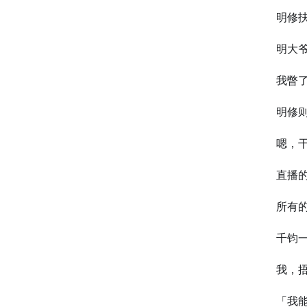
明修
明大
我瞥
明修
嗯，
直播
所有
千钧
我，
「我能