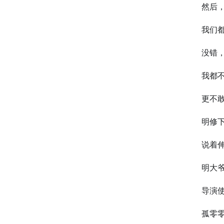
然后
我们
没错
我都
更不
明修
说着
明大
导演
孤零