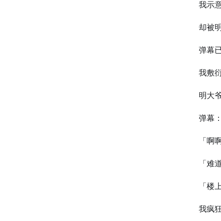
我示
却被
弹幕
我敷
明大
弹幕
「啊
「难
「楼
我疯