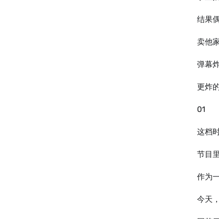
结果
卖他
弹幕
更炸
01
这档
节目
作为
今天