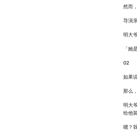
然而
导演
明大
「她
02
如果
那么
明大
给他
嗯？