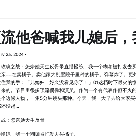
顶流他爸喊我儿媳后，
ry 23, 2024
·
：玫瑰之战：怎奈她天生反骨录直播慢综，我一个糊咖被打发去
父亲……在卖橘子。卖他家大别墅院子里种的橘子。弹幕炸了。更
拉住我的手：「儿媳妇，好久没看见你了！」01这档时下最火的
求来的。节目里很多顶流偶像和演员。作为一个有代表作但不火
是个边缘人物，一集5分钟镜头那种。今天，我一大早去给大家买
还没起...
之战：怎奈她天生反骨
播慢综，我一个糊咖被打发去买橘子。