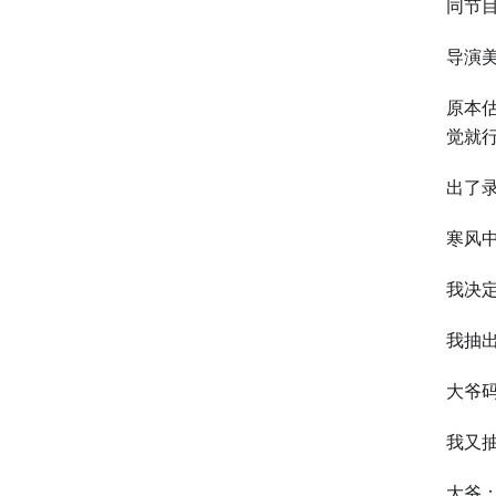
同节
导演
原本
觉就
出了
寒风
我决
我抽
大爷
我又
大爷