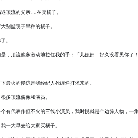
偶遇顶流的父亲……在卖橘子。
家大别墅院子里种的橘子。
炸了。
的是，顶流他爹激动地拉住我的手：「儿媳妇，好久没看见你了
时下最火的慢综是我经纪人死缠烂打求来的。
里很多顶流偶像和演员。
一个有代表作但不火的三线小演员，我时悦就是个边缘人物，一集 
，我一大早去给大家买橘子。