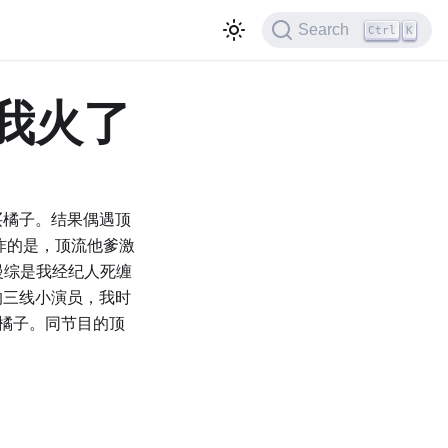
Search
Ctrl
K
我火了
买橘子。结果偶遇顶
炸的是，顶流他爹激
慢综是我经纪人死缠
的三线小演员，我时
橘子。同节目的顶