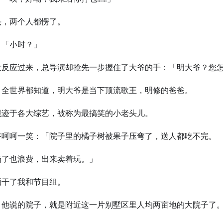
头，两个人都愣了。
：「小时？」
没反应过来，总导演却抢先一步握住了大爷的手：「明大爷？您
，全世界都知道，明大爷是当下顶流歌王，明修的爸爸。
混迹于各大综艺，被称为最搞笑的小老头儿。
爷呵呵一笑：「院子里的橘子树被果子压弯了，送人都吃不完。
扔了也浪费，出来卖着玩。」
晒干了我和节目组。
，他说的院子，就是附近这一片别墅区里人均两亩地的大院子了