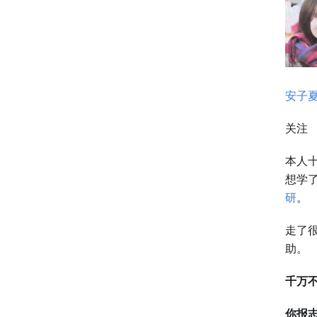
安子
关注
本人
想学
研
。
走了
助。
千万
你报志