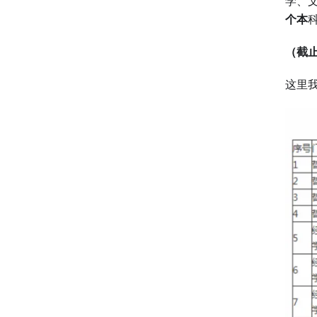
学、
个本
（截止到
这里