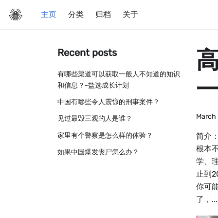
主页
分类
归档
关于
Recent posts
有哪些渠道可以获取一般人不知道的知识
和信息？-盐选成长计划
中国有哪些令人震惊的刑事案件？
March 
见过最毁三观的人是谁？
家里有个警察是怎么样的体验？
简介
根本
如果中国爆发丧尸怎么办？
学、
止到2
你可
了，...