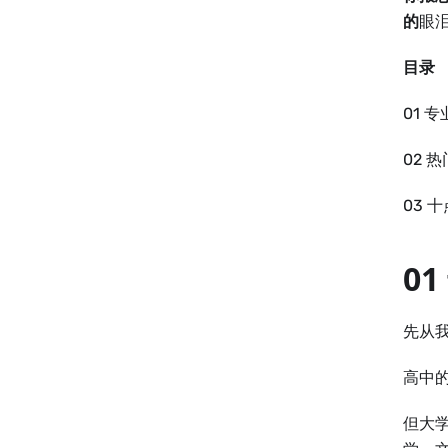
的
眼
目录
01 
02 
03 
0
先从
高中
但大