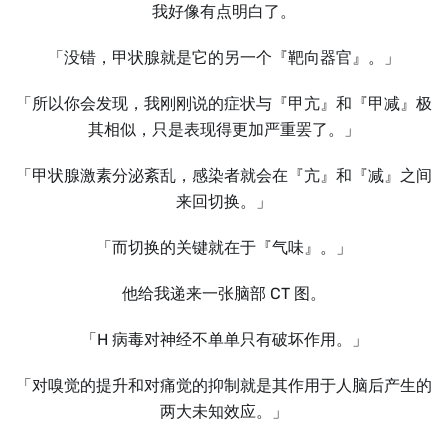
我好像有点明白了。
「没错，甲状腺就是它的另一个『靶向器官』。」
「所以你会发现，我刚刚说的症状与『甲亢』和『甲减』极
其相似，只是表现得更加严重罢了。」
「甲状腺激素分泌紊乱，感染者就会在『亢』和『减』之间
来回切换。」
「而切换的关键就在于『气味』。」
他给我递来一张脑部 CT 图。
「H 病毒对神经不单单只有破坏作用。」
「对嗅觉的提升和对痛觉的抑制就是其作用于人脑后产生的
两大未知效应。」