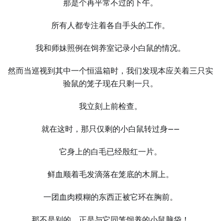
那是个再平常不过的下午。
所有人都专注着各自手头的工作。
我和师妹照例在饲养室记录小白鼠的情况。
然而当巡视到其中一个恒温箱时，我们发现本应关着三只实
验鼠的笼子现在只剩一只。
我立刻上前检查。
就在这时，那只仅剩的小白鼠转过身——
它身上的白毛已经殷红一片。
鲜血顺着毛发滴落在笼底的木屑上。
一团血肉糢糊的东西正被它环在胸前。
那不是别的，正是与它同笼饲养的小鼠脑袋！