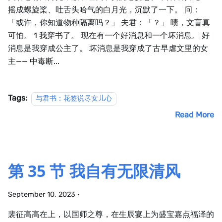
摇成螺旋桨、吐舌头哈气的白月光，沉默了一下。 问：
「或许，你知道物种隔离吗？」 夫君：「？」 啧，文盲真
可怕。 1 我穿书了。 现在有一个好消息和一个坏消息。 好
消息是我穿成公主了。 坏消息是我穿成了古早虐文里的女
主—— 中毒断...
Tags:
与君书：花签说尽女儿心
Read More
第 35 节 我自有无限清风
September 10, 2023
·
裴征高高在上，以国师之尊，在生辰宴上为盛宝嘉点福泽的