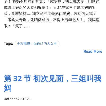
了！ 我妈不屑的看着我：「瞅啥啊，快点挑大专！咱俩这
成绩上好点的大专都够呛！」 记忆中家里全是老妈的奖
状，竞赛奖杯…… 我立马冲过去抱住老妈，激动的大喊：
「考啥大专啊，凭咱俩成绩，不得上清华北大！」 我妈瞪
眼：「疯了，...
Tags:
全程高燃：做自己的大女主
Read More
第 32 节 初次见面，三姐叫我
妈
October 2, 2023
·