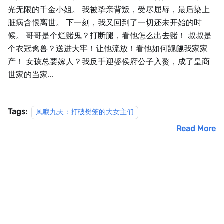
光无限的千金小姐。 我被挚亲背叛，受尽屈辱，最后染上
脏病含恨离世。 下一刻，我又回到了一切还未开始的时
候。 哥哥是个烂赌鬼？打断腿，看他怎么出去赌！ 叔叔是
个衣冠禽兽？送进大牢！让他流放！看他如何觊觎我家家
产！ 女孩总要嫁人？我反手迎娶侯府公子入赘，成了皇商
世家的当家...
Tags:
凤唳九天：打破樊笼的大女主们
Read More