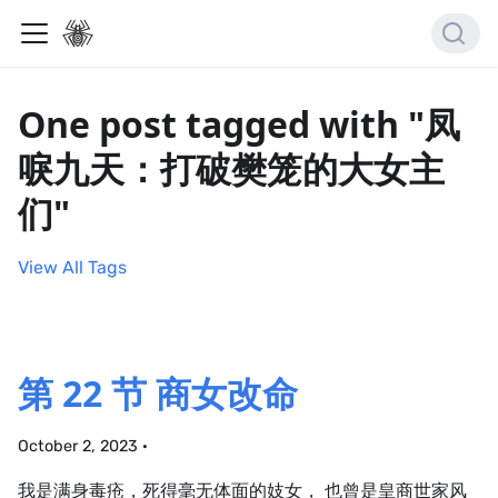
One post tagged with "凤
唳九天：打破樊笼的大女主
们"
View All Tags
第 22 节 商女改命
October 2, 2023
·
我是满身毒疮，死得毫无体面的妓女， 也曾是皇商世家风